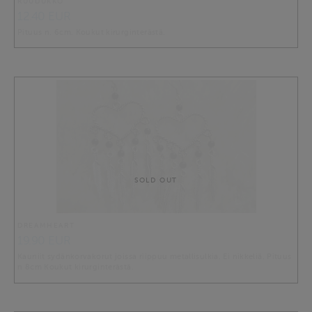
RUUDUKKO
12.40 EUR
Pituus n. 6cm. Koukut kirurginterästä.
SOLD OUT
DREAMHEART
19.90 EUR
Kauniit sydänkorvakorut joissa riippuu metallisulkia. Ei nikkeliä. Pituus
n 8cm Koukut kirurginterästä.