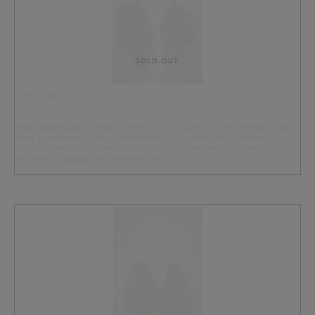
SOLD OUT
RED & GREEN
24.90 EUR
Papukaijansulkakorvakorut. Pituus 9cm. Koukut kirurginterästä. Sulat
ovat pudonneet täysin luonnollisesti hyvin pidetyiltä Suomessa
asuvilta lemmikkipapukaijoilta sulkasadon yhteydessä. Jokaisesta
myydystä papukaijansulkakorvakoru …