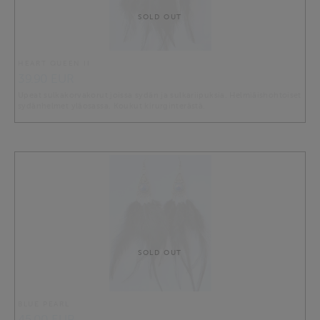
SOLD OUT
HEART QUEEN II
39.90 EUR
Upeat sulkakorvakorut joissa sydän ja sulkariipuksia. Helmiäishohtoiset
sydänhelmet yläosassa. Koukut kirurginterästä.
SOLD OUT
BLUE PEARL
45.00 EUR