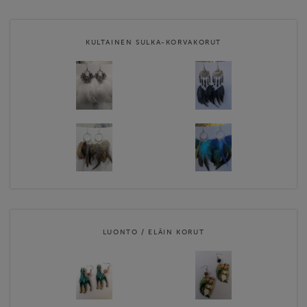
näe. Kultainen sulka-korumallistolla on Avainlippu-merkki. Kaikki
koruissa käytetyt sulat ovat eettisiä ja säännösten mukaisia. …
KULTAINEN SULKA-KORVAKORUT
Website
https://www.facebook.com/Miaumai
Contact email
miaumai@gmail.com
LUONTO / ELÄIN KORUT