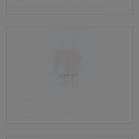
Kauniit mustasulkaiset korvakorut. Koukut kirurginterästä.
SOLD OUT
PUNAINEN HELMI
32.90 EUR
Kauniit sulkakorvakorut joissa helmiäishohtoinen punainen
koristeellinen riipus sekä mustia ja punaisia sulkia. Koukut
kirurginterästä.