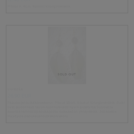
Pituus n. 6cm. Koukut kirurginterästä.
SOLD OUT
VIHREÄÄ
26.90 EUR
Papukaijansulkakorvakorut. Pituus 10cm. Koukut kirurginterästä. Sulat
ovat pudonneet täysin luonnollisesti hyvin pidetyiltä Suomessa
asuvilta lemmikkipapukaijoilta sulkasadon yhteydessä. Jokaisesta
myydystä papukaijansulkakorvakoru …