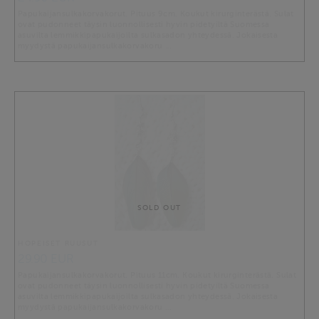
Papukaijansulkakorvakorut. Pituus 9cm. Koukut kirurginterästä. Sulat
ovat pudonneet täysin luonnollisesti hyvin pidetyiltä Suomessa
asuvilta lemmikkipapukaijoilta sulkasadon yhteydessä. Jokaisesta
myydystä papukaijansulkakorvakoru …
SOLD OUT
HOPEISET RUUSUT
29.90 EUR
Papukaijansulkakorvakorut. Pituus 11cm. Koukut kirurginterästä. Sulat
ovat pudonneet täysin luonnollisesti hyvin pidetyiltä Suomessa
asuvilta lemmikkipapukaijoilta sulkasadon yhteydessä. Jokaisesta
myydystä papukaijansulkakorvakoru …