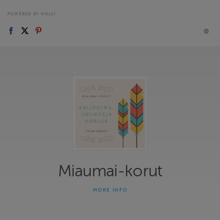
POWERED BY HOLVI
Miaumai-korut
MORE INFO
Miaumai-korut on yhden naisen yritys joka on tehnyt uniikkeja
koruja jo 13 vuotta. Kauniit ja persoonalliset korut herättävät
ihastusta kantajallaan. Osta itsellesi korut joita et vastaantulijoilla