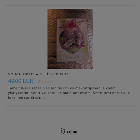
VOIMAKORTIT + YLLÄTYSKORUT
49.00 EUR
13 in stock
Tämä tilaus sisältää Sisäisen turvan voimakorttipakan ja yhdet
yllätyskorut. Korut valikoituu sinulle sattumalta. Korut ovat erilaisia, eli
jokainen saa täysin …