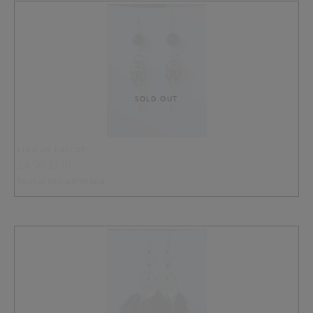
SOLD OUT
LINNUN KALLOT
14.90 EUR
Koukut kirurginterästä.