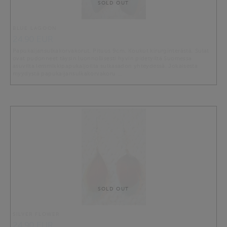
SOLD OUT
BLUE LAGOON
24.90 EUR
Papukaijansulkakorvakorut. Pituus 9cm. Koukut kirurginterästä. Sulat
ovat pudonneet täysin luonnollisesti hyvin pidetyiltä Suomessa
asuvilta lemmikkipapukaijoilta sulkasadon yhteydessä. Jokaisesta
myydystä papukaijansulkakorvakoru …
SOLD OUT
SILVER FLOWER
24.90 EUR