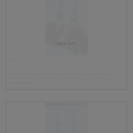
SOLD OUT
SHINE
25.90 EUR
Kauniit kanansulista tehdyt korvakorut. Riipuksissa eri väreissä
hohtava helmi. Sulat linnuilta luonnollisesti pudonneet. Koukut
kirurginterästä.