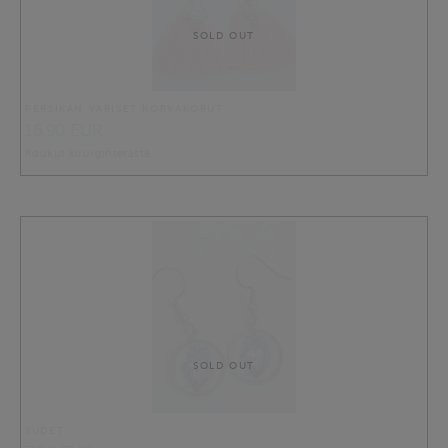
SOLD OUT
PERSIKAN VÄRISET KORVAKORUT
16.90 EUR
Koukut kirurginterästä.
SOLD OUT
SUDET