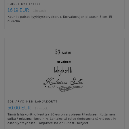
PUISET KYYHKYSET
16.19 EUR
1 in stock
Kauniit puiset kyyhkyskorvakorut. Korvakorujen pituus n 5 cm. Ei
nikkeliä.
50E ARVOINEN LAHJAKORTTI
50.00 EUR
1 in stock
Tämä lahjakortti oikeuttaa 50 euron arvoiseen tilaukseen Kultainen
sulka / miaumai-koruihin. Lahjakortti tulee tiedostona sähköpostiin
oston yhteydessä. Lahjakortissa on lunastusohjeet …