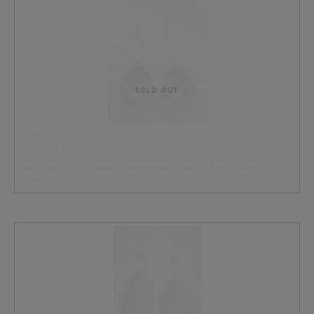
SOLD OUT
KAURIS II
12.40 EUR
Kauris-korvikset kirkkaalla lasihelmellä. Pituus n. 6cm. Koukut
kirurginterästä.