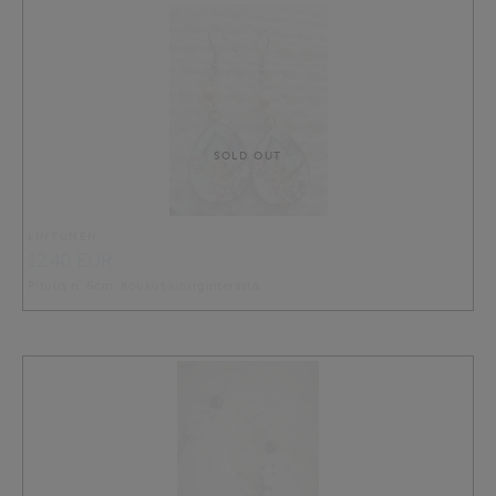
SOLD OUT
LINTUNEN
12.40 EUR
Pituus n. 6cm. Koukut kirurginterästä.