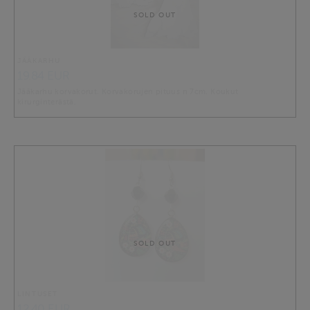
SOLD OUT
JÄÄKARHU
19.84 EUR
Jääkarhu korvakorut. Korvakorujen pituus n 7cm. Koukut
kirurginterästä.
SOLD OUT
LINTUSET
12.40 EUR