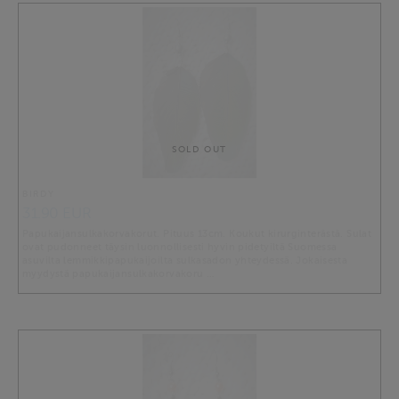
SOLD OUT
BIRDY
31.90 EUR
Papukaijansulkakorvakorut. Pituus 13cm. Koukut kirurginterästä. Sulat
ovat pudonneet täysin luonnollisesti hyvin pidetyiltä Suomessa
asuvilta lemmikkipapukaijoilta sulkasadon yhteydessä. Jokaisesta
myydystä papukaijansulkakorvakoru …