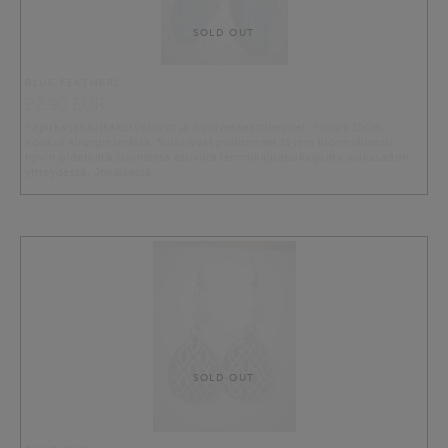
SOLD OUT
BLUE FEATHERS
22.90 EUR
Papukaijansulkakorvakorut ja huurreakaattihelmet. Pituus 10cm.
Koukut kirurginterästä. Sulat ovat pudonneet täysin luonnollisesti
hyvin pidetyiltä Suomessa asuvilta lemmikkipapukaijoilta sulkasadon
yhteydessä. Jokaisesta …
SOLD OUT