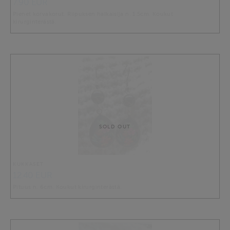
7.90 EUR
Pienet korvakorut. Riipuksen halkaisija n. 1.5cm. Koukut
kirurginterästä.
SOLD OUT
KUKKASET
12.40 EUR
Pituus n. 6cm. Koukut kirurginterästä.