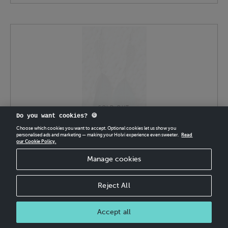
SOLD OUT
Do you want cookies? 🍪
Choose which cookies you want to accept. Optional cookies let us show you
SIIVEKÄS
personalised ads and marketing — making your Holvi experience even sweeter.
Read
our Cookie Policy.
27.90 EUR
Papukaijansulkakorvakorut. Pituus 10cm. Koukut kirurginterästä. Sulat
Manage cookies
ovat pudonneet täysin luonnollisesti hyvin pidetyiltä Suomessa
asuvilta lemmikkipapukaijoilta sulkasadon yhteydessä. Jokaisesta
myydystä papukaijansulkakorvakoru …
Reject All
Accept all