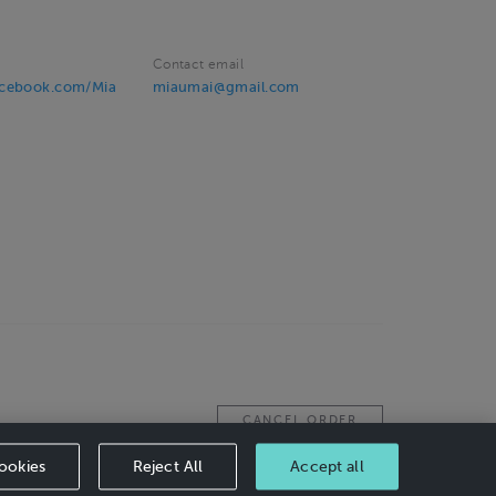
Contact email
acebook.com/Mia
miaumai@gmail.com
CANCEL ORDER
ookies
Reject All
Accept all