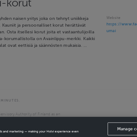
-korut
Website
hden naisen yritys joka on tehnyt uniikkeja
https://www.f
. Kauniit ja persoonalliset korut herättävät
umai
an. Osta itsellesi korut joita et vastaantulijoilla
a-korumallistolla on Avainlippu-merkki. Kaikki
ulat ovat eettisiä ja säännösten mukaisia. …
 MINUTES.
ervisory Authority of Finland as an
the European Economic Area.
Manage c
ads and marketing — making your Holvi experience even