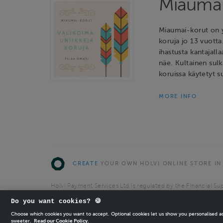
Miaumai
Miaumai-korut on y
koruja jo 13 vuotta
ihastusta kantajalla
näe. Kultainen sulk
koruissa käytetyt s
MORE INFO
CREATE
YOUR OWN HOLVI ONLINE STORE IN
Holvi Payment Services Ltd is regulated by the Financial Sup
Authorised Payment Institution with license to operate in 
Do you want cookies? 🍪
© 2026 Holvi Payment Services Ltd.
Choose which cookies you want to accept. Optional cookies let us show you personalised 
sweeter.
Read our Cookie Policy.