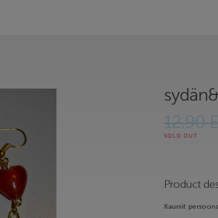
sydän&
12.90 
SOLD OUT
Product des
Kauniit persoona