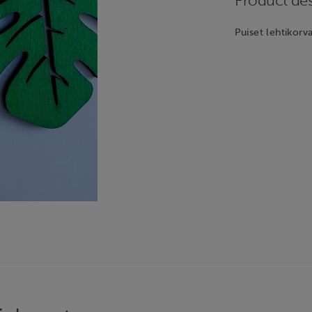
Product des
Puiset lehtikorv