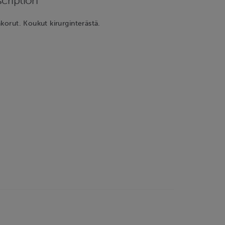
cription
akorut. Koukut kirurginterästä.