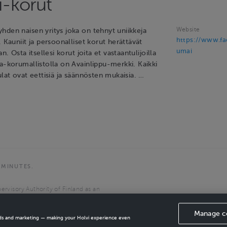
-korut
Website
hden naisen yritys joka on tehnyt uniikkeja
https://www.f
. Kauniit ja persoonalliset korut herättävät
umai
an. Osta itsellesi korut joita et vastaantulijoilla
a-korumallistolla on Avainlippu-merkki. Kaikki
ulat ovat eettisiä ja säännösten mukaisia. …
 MINUTES.
ervisory Authority of Finland as an
the European Economic Area.
Manage c
ads and marketing — making your Holvi experience even