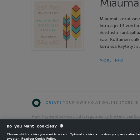
Miaumai
Miaumai-korut on y
koruja jo 13 vuotta
ihastusta kantajalla
näe. Kultainen sulk
koruissa käytetyt s
MORE INFO
CREATE
YOUR OWN HOLVI ONLINE STORE IN
Holvi Payment Services Ltd is regulated by the Financial Sup
Authorised Payment Institution with license to operate in 
Do you want cookies? 🍪
© 2026 Holvi Payment Services Ltd.
Choose which cookies you want to accept. Optional cookies let us show you personalised 
sweeter.
Read our Cookie Policy.