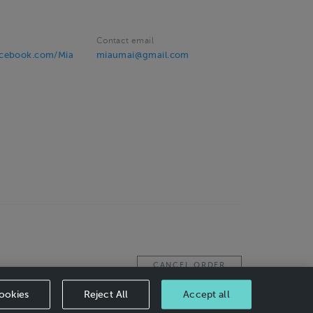
Contact email
acebook.com/Mia
miaumai@gmail.com
CANCEL ORDER
ookies
Reject All
Accept all