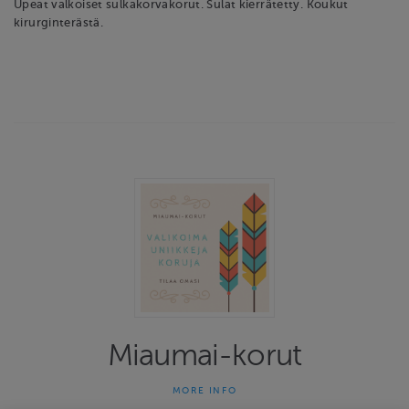
Upeat valkoiset sulkakorvakorut. Sulat kierrätetty. Koukut
kirurginterästä.
Miaumai-korut
MORE INFO
Miaumai-korut on yhden naisen yritys joka on tehnyt uniikkeja