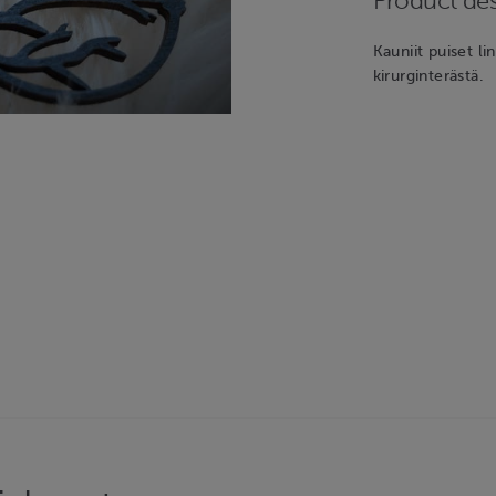
Product des
Kauniit puiset l
kirurginterästä.