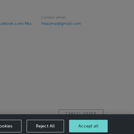
Contact email
acebook.com/Mia
miaumai@gmail.com
CANCEL ORDER
ookies
Reject All
Accept all