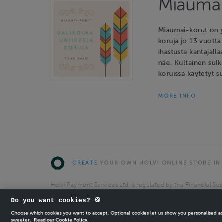
Miaumai
Miaumai-korut on y
koruja jo 13 vuotta
ihastusta kantajalla
näe. Kultainen sulk
koruissa käytetyt s
MORE INFO
CREATE
YOUR OWN HOLVI ONLINE STORE IN
Holvi Payment Services Ltd is regulated by the Financial Sup
Authorised Payment Institution with license to operate in 
Do you want cookies? 🍪
© 2026 Holvi Payment Services Ltd.
Choose which cookies you want to accept. Optional cookies let us show you personalised 
sweeter.
Read our Cookie Policy.