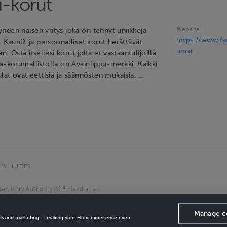
-korut
Website
hden naisen yritys joka on tehnyt uniikkeja
https://www.f
. Kauniit ja persoonalliset korut herättävät
umai
an. Osta itsellesi korut joita et vastaantulijoilla
a-korumallistolla on Avainlippu-merkki. Kaikki
ulat ovat eettisiä ja säännösten mukaisia. …
 MINUTES.
ervisory Authority of Finland as an
the European Economic Area.
Manage c
ads and marketing — making your Holvi experience even