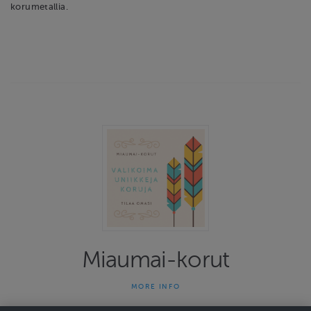
korumetallia.
Miaumai-korut
MORE INFO
Miaumai-korut on yhden naisen yritys joka on tehnyt uniikkeja
koruja jo 13 vuotta. Kauniit ja persoonalliset korut herättävät