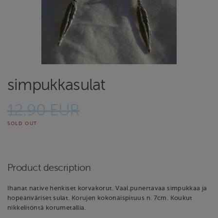
simpukkasulat
12.90 EUR
SOLD OUT
Product description
Ihanat native henkiset korvakorut. Vaal.punertavaa simpukkaa ja
hopeanväriset sulat. Korujen kokonaispituus n. 7cm. Koukut
nikkelitöntä korumetallia.