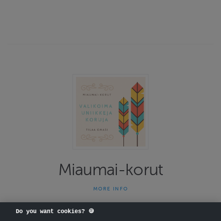
Miaumai-korut
MORE INFO
Miaumai-korut on yhden naisen yritys joka on tehnyt uniikkeja
koruja jo 13 vuotta. Kauniit ja persoonalliset korut herättävät
Do you want cookies? 🍪
ihastusta kantajallaan. Osta itsellesi korut joita et vastaantulijoilla