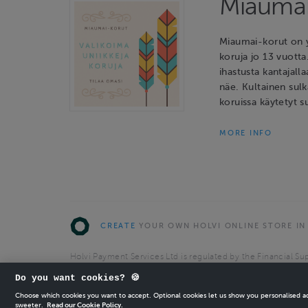
Miaumai
Miaumai-korut on y
koruja jo 13 vuotta
ihastusta kantajalla
näe. Kultainen sulk
koruissa käytetyt s
MORE INFO
CREATE
YOUR OWN HOLVI ONLINE STORE IN
Holvi Payment Services Ltd is regulated by the Financial Sup
Authorised Payment Institution with license to operate in 
Do you want cookies? 🍪
© 2026 Holvi Payment Services Ltd.
Choose which cookies you want to accept. Optional cookies let us show you personalised 
sweeter.
Read our Cookie Policy.