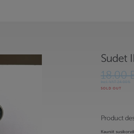
Sudet II
18.00 
Incl. VAT 24.00%
SOLD OUT
Product des
Kauniit susikorv