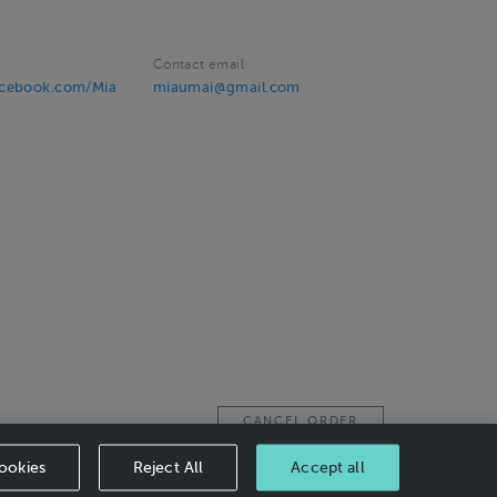
Contact email
acebook.com/Mia
miaumai@gmail.com
CANCEL ORDER
ookies
Reject All
Accept all