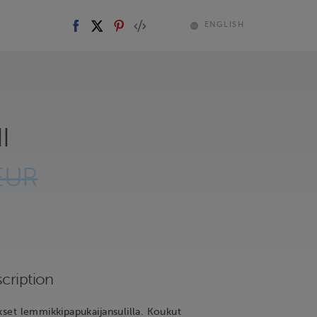
ENGLISH
I
EUR
cription
ikset lemmikkipapukaijansulilla. Koukut