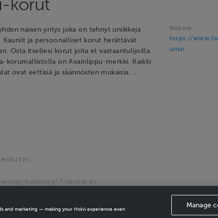
-korut
Website
hden naisen yritys joka on tehnyt uniikkeja
https://www.f
. Kauniit ja persoonalliset korut herättävät
umai
an. Osta itsellesi korut joita et vastaantulijoilla
a-korumallistolla on Avainlippu-merkki. Kaikki
ulat ovat eettisiä ja säännösten mukaisia. …
 MINUTES.
ervisory Authority of Finland as an
the European Economic Area.
Manage c
ads and marketing — making your Holvi experience even