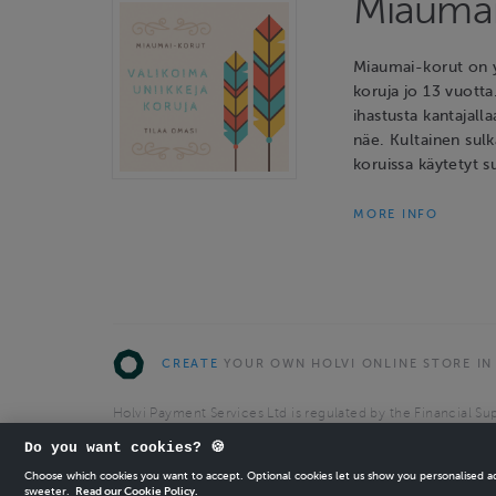
Miaumai
Miaumai-korut on y
koruja jo 13 vuotta
ihastusta kantajalla
näe. Kultainen sulk
koruissa käytetyt s
MORE INFO
CREATE
YOUR OWN HOLVI ONLINE STORE IN
Holvi Payment Services Ltd is regulated by the Financial Sup
Authorised Payment Institution with license to operate in 
Do you want cookies? 🍪
© 2026 Holvi Payment Services Ltd.
Choose which cookies you want to accept. Optional cookies let us show you personalised 
sweeter.
Read our Cookie Policy.