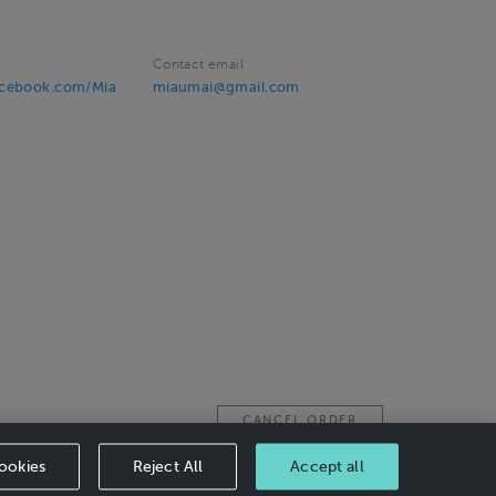
Contact email
acebook.com/Mia
miaumai@gmail.com
CANCEL ORDER
ookies
Reject All
Accept all