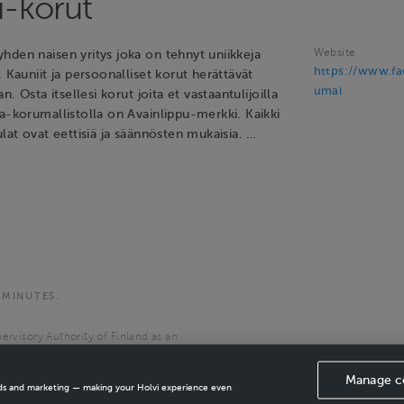
-korut
Website
hden naisen yritys joka on tehnyt uniikkeja
https://www.f
. Kauniit ja persoonalliset korut herättävät
umai
an. Osta itsellesi korut joita et vastaantulijoilla
a-korumallistolla on Avainlippu-merkki. Kaikki
ulat ovat eettisiä ja säännösten mukaisia. …
 MINUTES.
ervisory Authority of Finland as an
the European Economic Area.
Manage c
ads and marketing — making your Holvi experience even