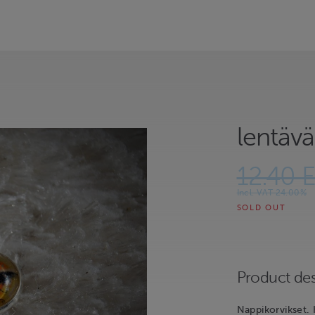
lentävä
12.40 
Incl. VAT 24.00%
SOLD OUT
Product des
Nappikorvikset. H