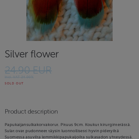
Silver flower
24.90 EUR
Incl. VAT 24.00%
SOLD OUT
Product description
Papukaijansulkakorvakorut. Pituus 9cm. Koukut kirurginterästä.
Sulat ovat pudonneet täysin luonnollisesti hyvin pidetyiltä
Suomessa asuvilta lemmikkipapukaijoilta sulkasadon yhteydessä.