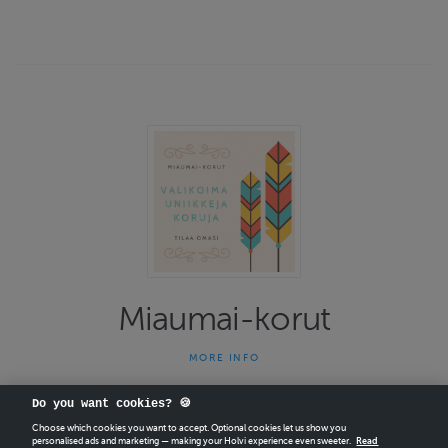
Miaumai-korut
MORE INFO
Miaumai-korut on yhden naisen yritys joka on tehnyt uniikkeja
koruja jo 13 vuotta. Kauniit ja persoonalliset korut herättävät
Do you want cookies? 🍪
ihastusta kantajallaan. Osta itsellesi korut joita et vastaantulijoilla
näe. Kultainen sulka-korumallistolla on Avainlippu-merkki. Kaikki
Choose which cookies you want to accept. Optional cookies let us show you
personalised ads and marketing — making your Holvi experience even sweeter.
Read
koruissa käytetyt sulat ovat eettisiä ja säännösten mukaisia. …