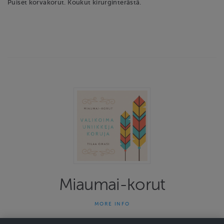
Puiset korvakorut. Koukut kirurginterästä.
Miaumai-korut
MORE INFO
Miaumai-korut on yhden naisen yritys joka on tehnyt uniikkeja
koruja jo 13 vuotta. Kauniit ja persoonalliset korut herättävät