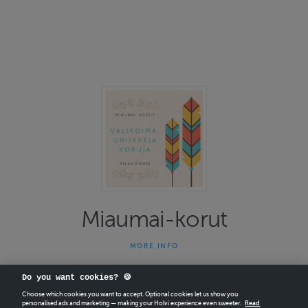
Miaumai-korut
MORE INFO
Miaumai-korut on yhden naisen yritys joka on tehnyt uniikkeja
koruja jo 13 vuotta. Kauniit ja persoonalliset korut herättävät
Do you want cookies? 🍪
ihastusta kantajallaan. Osta itsellesi korut joita et vastaantulijoilla
näe. Kultainen sulka-korumallistolla on Avainlippu-merkki. Kaikki
Choose which cookies you want to accept. Optional cookies let us show you
personalised ads and marketing — making your Holvi experience even sweeter.
Read
koruissa käytetyt sulat ovat eettisiä ja säännösten mukaisia. …