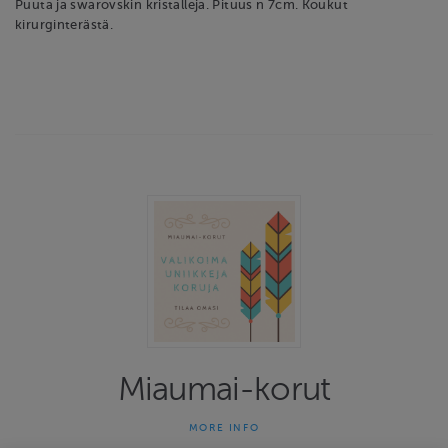
Puuta ja swarovskin kristalleja. Pituus n 7cm. Koukut
kirurginterästä.
Miaumai-korut
MORE INFO
Miaumai-korut on yhden naisen yritys joka on tehnyt uniikkeja