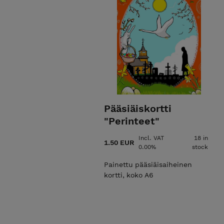
Pääsiäiskortti
"Perinteet"
Incl. VAT
18 in
1.50 EUR
0.00%
stock
Painettu pääsiäisaiheinen
kortti, koko A6