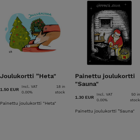
Joulukortti ”Heta"
Painettu joulukortti
"Sauna"
Incl. VAT
18 in
1.50 EUR
0.00%
stock
Incl. VAT
50 in
1.30 EUR
0.00%
stock
Painettu joulukortti "Heta"
Painettu joulukortti ”Sauna"