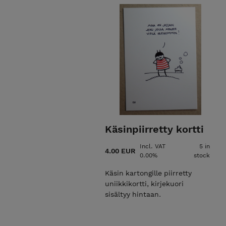
Käsinpiirretty kortti
Incl. VAT
5 in
4.00 EUR
0.00%
stock
Käsin kartongille piirretty
uniikkikortti, kirjekuori
sisältyy hintaan.