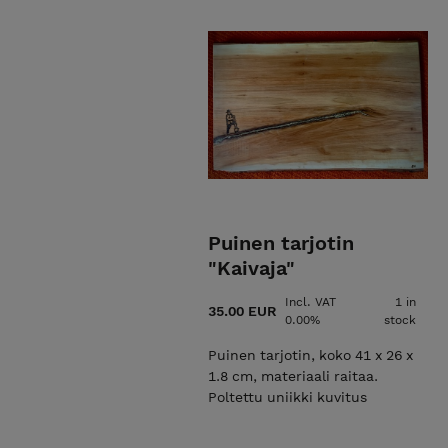
Puinen tarjotin
"Kaivaja"
Incl. VAT
1 in
35.00 EUR
0.00%
stock
Puinen tarjotin, koko 41 x 26 x
1.8 cm, materiaali raitaa.
Poltettu uniikki kuvitus