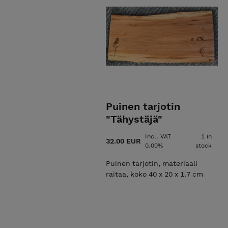
Puinen tarjotin
"Tähystäjä"
Incl. VAT
1 in
32.00 EUR
0.00%
stock
Puinen tarjotin, materiaali
raitaa, koko 40 x 20 x 1.7 cm