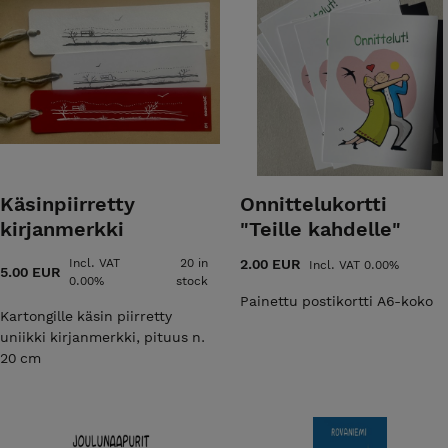
Käsinpiirretty
Onnittelukortti
kirjanmerkki
"Teille kahdelle"
Incl. VAT
20 in
2.00 EUR
Incl. VAT 0.00%
5.00 EUR
0.00%
stock
Painettu postikortti A6-koko
Kartongille käsin piirretty
uniikki kirjanmerkki, pituus n.
20 cm