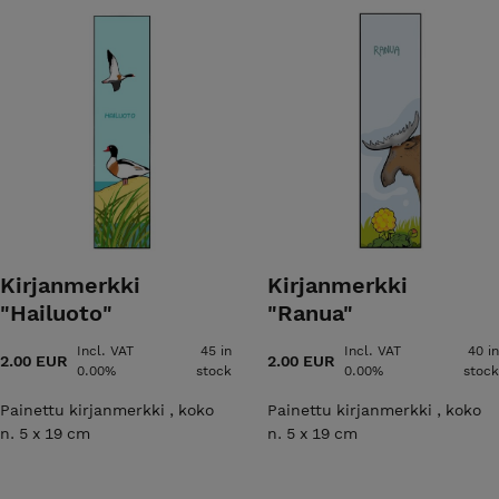
Kirjanmerkki
Kirjanmerkki
"Hailuoto"
"Ranua"
Incl. VAT
45 in
Incl. VAT
40 in
2.00 EUR
2.00 EUR
0.00%
stock
0.00%
stock
Painettu kirjanmerkki , koko
Painettu kirjanmerkki , koko
n. 5 x 19 cm
n. 5 x 19 cm