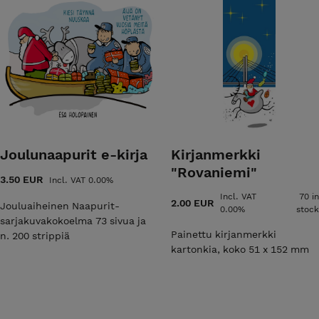
Joulunaapurit e-kirja
Kirjanmerkki
"Rovaniemi"
3.50 EUR
Incl. VAT 0.00%
Incl. VAT
70 in
2.00 EUR
Jouluaiheinen Naapurit-
0.00%
stock
sarjakuvakokoelma 73 sivua ja
Painettu kirjanmerkki
n. 200 strippiä
kartonkia, koko 51 x 152 mm