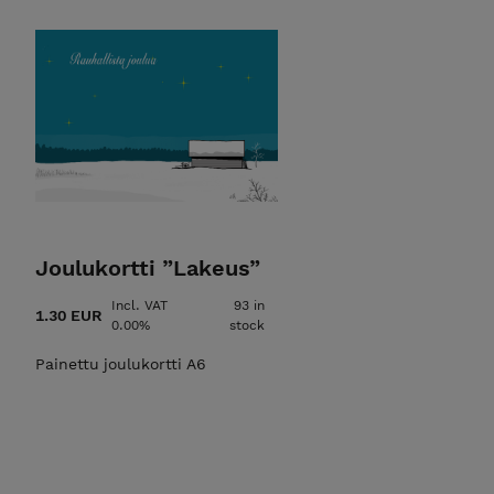
Joulukortti ”Lakeus”
Incl. VAT
93 in
1.30 EUR
0.00%
stock
Painettu joulukortti A6