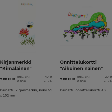
Kirjanmerkki
Onnittelukortti
"Kimalainen"
"Aikuinen nainen"
Incl. VAT
40 in
Incl. VAT
30 in
2.00 EUR
2.00 EUR
0.00%
stock
0.00%
stock
Painettu kirjanmerkki, koko 51
Painettu onnittelukortti A6
x 152 mm