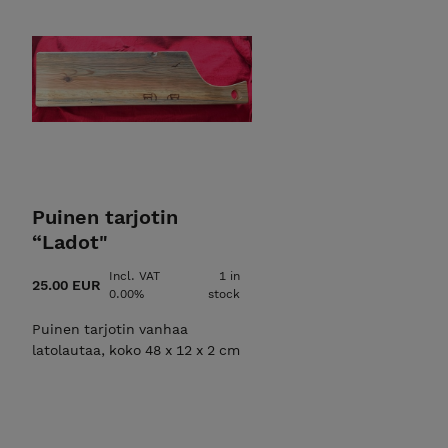
Puinen tarjotin
“Ladot"
Incl. VAT
1 in
25.00 EUR
0.00%
stock
Puinen tarjotin vanhaa
latolautaa, koko 48 x 12 x 2 cm