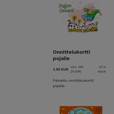
Onnittelukortti
pojalle
Incl. VAT
10 in
1.50 EUR
24.00%
stock
Painettu onnittelukortti
pojalle.