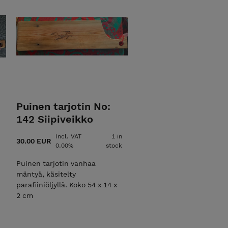
Puinen tarjotin No:
142 Siipiveikko
Incl. VAT
1 in
30.00 EUR
0.00%
stock
Puinen tarjotin vanhaa
mäntyä, käsitelty
parafiiniöljyllä. Koko 54 x 14 x
2 cm