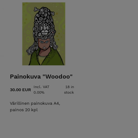
Painokuva "Woodoo"
Incl. VAT
18 in
30.00 EUR
0.00%
stock
Värillinen painokuva A4,
painos 20 kpl