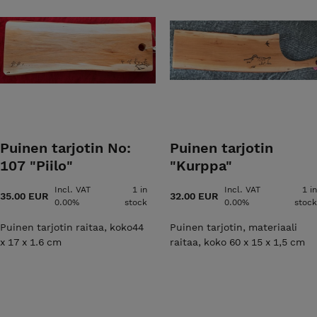
Puinen tarjotin No:
Puinen tarjotin
107 "Piilo"
"Kurppa"
Incl. VAT
1 in
Incl. VAT
1 in
35.00 EUR
32.00 EUR
0.00%
stock
0.00%
stock
Puinen tarjotin raitaa, koko44
Puinen tarjotin, materiaali
x 17 x 1.6 cm
raitaa, koko 60 x 15 x 1,5 cm