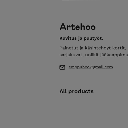
Artehoo
Kuvitus ja puutyöt.
Painetut ja käsintehdyt kortit, 
sarjakuvat, uniikit jääkaappima
emppuhoo@gmail.com
All products