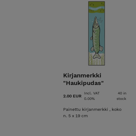
Kirjanmerkki
"Haukipudas"
Incl. VAT
40 in
2.00 EUR
0.00%
stock
Painettu kirjanmerkki , koko
n. 5 x 19 cm