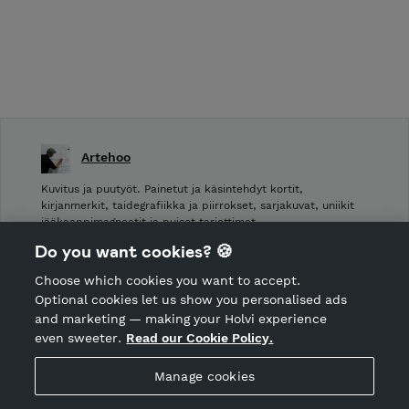
Artehoo
Kuvitus ja puutyöt. Painetut ja käsintehdyt kortit,
kirjanmerkit, taidegrafiikka ja piirrokset, sarjakuvat, uniikit
jääkaappimagneetit ja puiset tarjottimet.
Do you want cookies? 🍪
Shop Terms and Conditions
Choose which cookies you want to accept.
CANCEL ORDER
Optional cookies let us show you personalised ads
and marketing — making your Holvi experience
even sweeter.
Read our Cookie Policy.
Hosted by Holvi
Manage cookies
Holvi Payment Services Ltd is regulated by the Financial
Supervisory Authority of Finland as an Authorised Payment