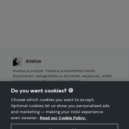
Artehoo
Kuvitus ja puutyöt. Painetut ja käsintehdyt kortit,
kirjanmerkit, taidegrafiikka ja piirrokset, sarjakuvat, uniikit
jääkaappimagneetit ja puiset tarjottimet.
Do you want cookies? 🍪
Shop Terms and Conditions
Choose which cookies you want to accept.
CANCEL ORDER
Optional cookies let us show you personalised ads
and marketing — making your Holvi experience
even sweeter.
Read our Cookie Policy.
Hosted by Holvi