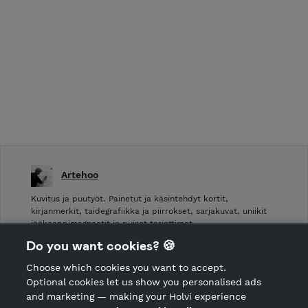
Artehoo
Kuvitus ja puutyöt. Painetut ja käsintehdyt kortit,
kirjanmerkit, taidegrafiikka ja piirrokset, sarjakuvat, uniikit
jääkaappimagneetit ja puiset tarjottimet.
Do you want cookies? 🍪
Shop Terms and Conditions
Choose which cookies you want to accept.
CANCEL ORDER
Optional cookies let us show you personalised ads
and marketing — making your Holvi experience