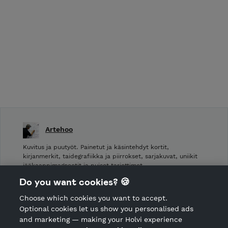
Artehoo
Kuvitus ja puutyöt. Painetut ja käsintehdyt kortit,
kirjanmerkit, taidegrafiikka ja piirrokset, sarjakuvat, uniikit
jääkaappimagneetit ja puiset tarjottimet.
Do you want cookies? 🍪
Shop Terms and Conditions
Choose which cookies you want to accept.
CANCEL ORDER
Optional cookies let us show you personalised ads
and marketing — making your Holvi experience