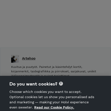
Artehoo
Kuvitus ja puutyöt. Painetut ja käsintehdyt kortit,
kirjanmerkit, taidegrafiikka ja piirrokset, sarjakuvat, uniikit
jääkaappimagneetit ja puiset tarjottimet.
Do you want cookies? 🍪
Shop Terms and Conditions
Choose which cookies you want to accept.
CANCEL ORDER
Optional cookies let us show you personalised ads
and marketing — making your Holvi experience
even sweeter.
Read our Cookie Policy.