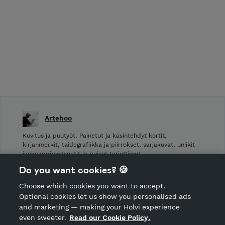
Artehoo
Kuvitus ja puutyöt. Painetut ja käsintehdyt kortit,
kirjanmerkit, taidegrafiikka ja piirrokset, sarjakuvat, uniikit
jääkaappimagneetit ja puiset tarjottimet.
Do you want cookies? 🍪
Shop Terms and Conditions
Choose which cookies you want to accept.
CANCEL ORDER
Optional cookies let us show you personalised ads
and marketing — making your Holvi experience
even sweeter.
Read our Cookie Policy.