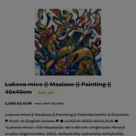
Aitoustodistus ja toimitus kuuluvat hintaan. Laita
sähköpostia elli@ellimaanpaa.com jos haluat mieluummin
noutaa maalauksen ateljeeltani Helsingin Meilahdesta.
"Woman Reading" painting by Elli Maanpää combines love
for reading and blossoming nature. This original acrylic
painting was created directly on a 40 x 40 cm frame base
and is completed with a white frame (2021). • Framed with
white frames. The price includes the frame. • Signed on
both front and back. • Certificate of Authenticity and
shipping are included in the price. Please email
elli@ellimaanpaa.com if you would prefer to pick up the
painting from my studio in Meilahti, Helsinki.
Lukeva mies || Maalaus || Painting ||
40x40cm
Sold out
1,050.01 EUR
Incl. VAT 10.00%
Lukeva mies || Maalaus || Painting || Taidetta kotiin || Sisustus
▼ Psst. In English below ▼ ● LUKEVA MIES MAALAUS ●
"Lukeva mies". Elli Maanpää. 40 x 40 cm. Originaali: Akryyli
levylle. Signeerattu. 2021. Kehystetty valkoisilla kehyksillä.