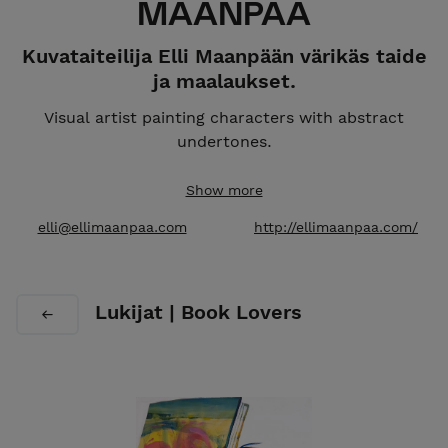
MAANPÄÄ
Kuvataiteilija Elli Maanpään värikäs taide
ja maalaukset.
Visual artist painting characters with abstract
undertones.
Studio:
Meilahden Tilajakamo, Helsinki, Finland.
Show more
Global Shipping.
elli@ellimaanpaa.com
http://ellimaanpaa.com/
Lukijat | Book Lovers