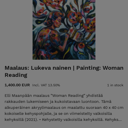
mind. Evoking the enchanting world of literature. •
Unframed but ready to hang. • Certificate of Authenticity
and shipping are included in the price. • Local pickup is also
available from the studio in Meilahti, Helsinki.
Maalaus: Lukeva nainen | Painting: Woman
Reading
1,400.00 EUR
Incl. VAT 13.50%
1 in stock
Elli Maanpään maalaus ”Woman Reading” yhdistää
rakkauden lukemiseen ja kukoistavaan luontoon. Tämä
alkuperäinen akryylimaalaus on maalattu suoraan 40 x 40 cm
kokoiselle kehyspohjalle, ja se on viimeistelty valkoisilla
kehyksillä (2021). • Kehystetty valkoisilla kehyksillä. Kehykset
kuuluvat hintaan. • Signeerattu sekä eteen, että taakse. •