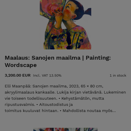
Maalaus: Sanojen maailma | Painting:
Wordscape
3,200.00 EUR
Incl. VAT 13.50%
1 in stock
Elli Maanpää: Sanojen maailma, 2023, 65 × 80 cm,
akryylimaalaus kankaalle. Lukija kirjan vietävänä. Lukeminen
vie toiseen todellisuuteen. • Kehystämätön, mutta
ripustusvalmis. • Aitoustodistus ja
toimitus kuuluvat hintaan. • Mahdollista noutaa myös
työhuoneelta Helsingin Meilahdesta. Elli Maanpää:
Wordscape, 2023, 65 × 80 cm, acrylic painting on canvas.
Vibrant painting transporting reader to distant realms of the