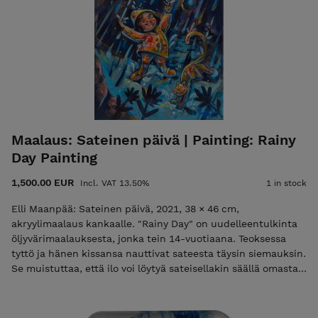
Maalaus: Sateinen päivä | Painting: Rainy
Day Painting
1,500.00 EUR
Incl. VAT 13.50%
1 in stock
Elli Maanpää: Sateinen päivä, 2021, 38 × 46 cm,
akryylimaalaus kankaalle. "Rainy Day" on uudelleentulkinta
öljyvärimaalauksesta, jonka tein 14-vuotiaana. Teoksessa
tyttö ja hänen kissansa nauttivat sateesta täysin siemauksin.
Se muistuttaa, että ilo voi löytyä sateisellakin säällä omasta
sisimmästä – ja luotettavista kumppareista. • Kehystämätön,
mutta ripustusvalmis. • Aitoustodistus ja
toimitus kuuluvat hintaan. • Mahdollista noutaa myös