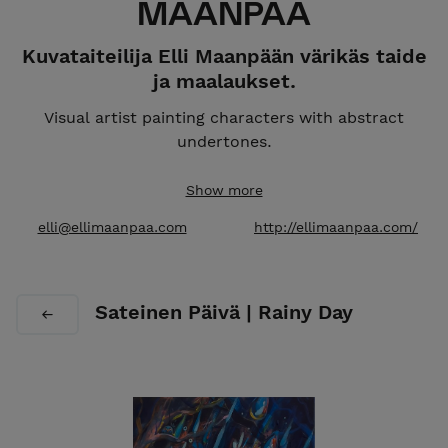
MAANPÄÄ
Kuvataiteilija Elli Maanpään värikäs taide
ja maalaukset.
Visual artist painting characters with abstract
undertones.
Studio:
Meilahden Tilajakamo, Helsinki, Finland.
Show more
Global Shipping.
elli@ellimaanpaa.com
http://ellimaanpaa.com/
Sateinen Päivä | Rainy Day