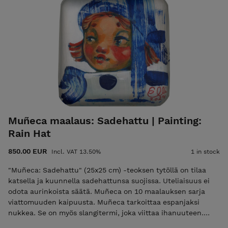
työhuoneelta Helsingin Meilahdesta. Elli Maanpää: Rainy Day,
2021, 38 × 46 cm, akryylimaalaus kankaalle. "Rainy Day" is a
reimagining of an oil painting I first created when I was 14
years old. In the artwork 'Rainy Day,' a girl and her cat are
joyfully enjoying the rain. It’s a reminder that, even on a
rainy day, happiness can be found within – and in a reliable
pair of waterproof shoes. • Unframed but ready to hang. •
Certificate of Authenticity and shipping are included in the
price. • Local pickup is also available from the studio in
Meilahti, Helsinki.
Muñeca maalaus: Sadehattu | Painting:
Rain Hat
850.00 EUR
Incl. VAT 13.50%
1 in stock
"Muñeca: Sadehattu" (25x25 cm) -teoksen tytöllä on tilaa
katsella ja kuunnella sadehattunsa suojissa. Uteliaisuus ei
odota aurinkoista säätä. Muñeca on 10 maalauksen sarja
viattomuuden kaipuusta. Muñeca tarkoittaa espanjaksi
nukkea. Se on myös slangitermi, joka viittaa ihanuuteen.
Nämä nuket ovat suloisia kuin kissanpennut, älykkäitä kuin