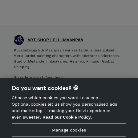
ART SHOP | ELLI MAANPÄÄ
Kuvataiteilija Elli Maanpään värikäs taide ja maalaukset.
Visual artist painting characters with abstract undertones.
Studio: Meilahden Tilajakamo, Helsinki, Finland. Global
Shipping.
Shop Terms and Conditions
Shop privacy policy
Do you want cookies? 🍪
Cancellation policy
Choose which cookies you want to accept.
CANCEL ORDER
Optional cookies let us show you personalised ads
and marketing — making your Holvi experience
even sweeter.
Read our Cookie Policy.
Hosted by Holvi
Manage cookies
Holvi Payment Services Ltd is regulated by the Financial