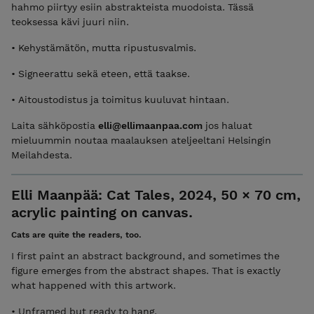
hahmo piirtyy esiin abstrakteista muodoista. Tässä
teoksessa kävi juuri niin.
• Kehystämätön, mutta ripustusvalmis.
• Signeerattu sekä eteen, että taakse.
• Aitoustodistus ja toimitus kuuluvat hintaan.
Laita sähköpostia
elli@ellimaanpaa.com
jos haluat
mieluummin noutaa maalauksen ateljeeltani Helsingin
Meilahdesta.
Elli Maanpää: Cat Tales, 2024, 50 × 70 cm,
acrylic painting on canvas.
Cats are quite the readers, too.
I first paint an abstract background, and sometimes the
figure emerges from the abstract shapes. That is exactly
what happened with this artwork.
• Unframed but ready to hang.