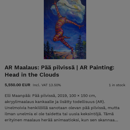
AR Maalaus: Pää pilvissä | AR Painting:
Head in the Clouds
5,550.00 EUR
Incl. VAT 13.50%
1 in stock
Elli Maanpää: Pää pilvissä, 2019, 100 × 150 cm,
akryylimaalaus kankaalle ja lisätty todellisuus (AR).
Unelmoivia henkilöillä sanotaan olevan pää pilvissä, mutta
ilman unelmia ei ole taidetta tai uusia keksintöjä. Tämä
erityinen maalaus herää animaatioksi, kun sen skannaa
Artivive-sovelluksella. Todellisuutta suurempi teos. Teos on