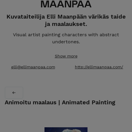
MAANPÄÄ
Kuvataiteilija Elli Maanpään värikäs taide
ja maalaukset.
Visual artist painting characters with abstract
undertones.
Studio:
Meilahden Tilajakamo, Helsinki, Finland.
Show more
Global Shipping.
elli@ellimaanpaa.com
http://ellimaanpaa.com/
Animoitu maalaus | Animated Painting