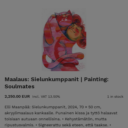
• Aitoustodistus ja toimitus kuuluvat hintaan. Laita
sähköpostia elli@ellimaanpaa.com jos haluat mieluummin
noutaa maalauksen ateljeeltani Helsingin Meilahdesta. Elli
Maanpää: The Waltz of Colors, 2025, 80 × 80 cm, acrylic
painting on canvas. A blue-haired and a red-haired woman
are dancing in a circle. The work is about a state of flow—
when life (and work) feel effortless, like a dance. The piece
was part of the Work of the Arts exhibition at Galleria Herné
in Helsinki during the summer of 2025. • Unframed but
ready to hang. • Signed on both front and back. • Certificate
of Authenticity and shipping are included in the price.
Please email elli@ellimaanpaa.com if you would prefer to
pick up the painting from my studio in Meilahti, Helsinki.
Maalaus: Sielunkumppanit | Painting:
Soulmates
2,250.00 EUR
Incl. VAT 13.50%
1 in stock
Elli Maanpää: Sielunkumppanit, 2024, 70 × 50 cm,
akryylimaalaus kankaalle. Punainen kissa ja tyttö halaavat
toisiaan autuaan onnellisina. • Kehystämätön, mutta
ripustusvalmis. • Signeerattu sekä eteen, että taakse. •