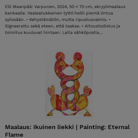
Elli Maanpää: Varpunen, 2024, 50 × 70 cm, akryylimaalaus
kankaalle. Vaaleatukkainen tyttö hellii pientä lintua
sylissään. • Kehystämätön, mutta ripustusvalmis. •
Signeerattu sekä eteen, että taakse. • Aitoustodistus ja
toimitus kuuluvat hintaan. Laita sähköpostia
elli@ellimaanpaa.com jos haluat mieluummin noutaa
maalauksen ateljeeltani Helsingin Meilahdesta. Elli Maanpää:
The Sparrow, 2024, 50 × 70 cm, acrylic painting on canvas. A
fair-haired girl tenderly holding a tiny bird in her arms. •
Unframed but ready to hang. • Signed on both front and
back. • Certificate of Authenticity and shipping are included
in the price. Please email elli@ellimaanpaa.com if you would
prefer to pick up the painting from my studio in Meilahti,
Helsinki.
Maalaus: Ikuinen liekki | Painting: Eternal
Flame