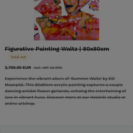
to hang. • Signed on both front and back. • Certificate of
Authenticity and shipping are included in the price. Please
email elli@ellimaanpaa.com if you would prefer to pick up
the painting from my studio in Meilahti, Helsinki.
Figurative Painting Waltz | 80x80cm
Sold out
2,700.00 EUR
Incl. VAT 10.00%
Experience the vibrant allure of 'Summer Waltz' by Elli
Maanpää. This 80x80cm acrylic painting captures a couple
dancing amidst flower garlands, echoing the intertwining of
love in vibrant hues. Discover more at our Helsinki studio or
online artshop.