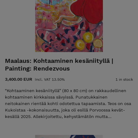
Maalaus: Kohtaaminen kesäniityllä |
Painting: Rendezvous
3,400.00 EUR
Incl. VAT 13.50%
1 in stock
“Kohtaaminen kesäniityllä” (80 x 80 cm) on rakkaudellinen
kohtaaminen kirkkaissa sävyissä. Punatukkainen
neitokainen rientää kohti odotettua tapaamista. Teos on osa
Kukoistaa -kokonaisuutta, joka oli esillä Porvoossa kevät-
kesällä 2025. Allekirjoitettu, kehystämätön mutta
ripustusvalmis. Aitoustodistus sisältyy hintaan. Ilmainen
toimitus tai haku Meilahdesta. IN ENGLISH: Experience the
anticipation of love in 'Meet Me at the Summer Meadow' by