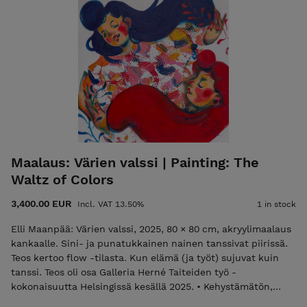
Elli Maanpää. The artwork was part of the Flourish series,
exhibited in Porvoo during spring–summer 2025. This
80x80cm figurative painting depicts a red-haired woman
dashing across a flower-strewn meadow toward her awaited
rendezvous. Signed, unframed but ready to hang. This Elli
Maanpää artwork includes a Certificate of Authenticity and
free worldwide shipping from Helsinki, Finland.
Maalaus: Värien valssi | Painting: The
Waltz of Colors
3,400.00 EUR
Incl. VAT 13.50%
1 in stock
Elli Maanpää: Värien valssi, 2025, 80 × 80 cm, akryylimaalaus
kankaalle. Sini- ja punatukkainen nainen tanssivat piirissä.
Teos kertoo flow -tilasta. Kun elämä (ja työt) sujuvat kuin
tanssi. Teos oli osa Galleria Herné Taiteiden työ -
kokonaisuutta Helsingissä kesällä 2025. • Kehystämätön,
mutta ripustusvalmis. • Signeerattu sekä eteen, että taakse.