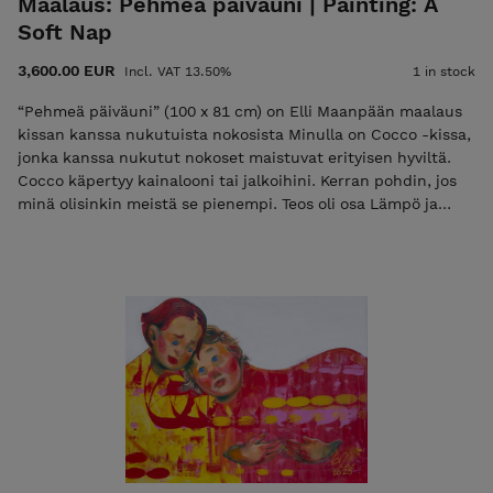
Maalaus: Pehmeä päiväuni | Painting: A
Soft Nap
3,600.00 EUR
Incl. VAT 13.50%
1 in stock
“Pehmeä päiväuni” (100 x 81 cm) on Elli Maanpään maalaus
kissan kanssa nukutuista nokosista Minulla on Cocco -kissa,
jonka kanssa nukutut nokoset maistuvat erityisen hyviltä.
Cocco käpertyy kainalooni tai jalkoihini. Kerran pohdin, jos
minä olisinkin meistä se pienempi. Teos oli osa Lämpö ja
läheisyys -kokonaisuutta Porvoossa keväällä 2025. •
Kehystämätön, mutta ripustusvalmis. • Signeerattu sekä
eteen, että taakse. • Aitoustodistus ja toimitus kuuluvat
hintaan. Laita sähköpostia elli@ellimaanpaa.com jos haluat
mieluummin noutaa maalauksen ateljeeltani Helsingin
Meilahdesta. “Soft Nap” (100 x 81 cm) – A painting by Elli
Maanpää capturing cat naps This artwork depicts a tender
moment of napping with the artist’s cat, Cocco. Often
curled up in Elli’s arms, the cat inspired this peaceful scene.
The painting also reflects a playful thought: what it might
feel like to be small enough to curl up in Cocco’s arms. The
painting was part of the Warmth and Closeness series