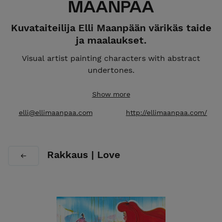
MAANPÄÄ
Kuvataiteilija Elli Maanpään värikäs taide
ja maalaukset.
Visual artist painting characters with abstract
undertones.
Studio:
Meilahden Tilajakamo, Helsinki, Finland.
Show more
Global Shipping.
elli@ellimaanpaa.com
http://ellimaanpaa.com/
Rakkaus | Love