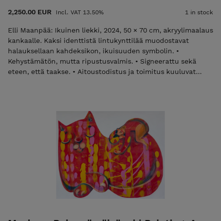
2,250.00 EUR
Incl. VAT 13.50%
1 in stock
Elli Maanpää: Ikuinen liekki, 2024, 50 × 70 cm, akryylimaalaus
kankaalle. Kaksi identtistä lintukynttilää muodostavat
halauksellaan kahdeksikon, ikuisuuden symbolin. •
Kehystämätön, mutta ripustusvalmis. • Signeerattu sekä
eteen, että taakse. • Aitoustodistus ja toimitus kuuluvat
hintaan. Laita sähköpostia elli@ellimaanpaa.com jos haluat
mieluummin noutaa maalauksen ateljeeltani Helsingin
Meilahdesta. Elli Maanpää: Eternal Flame, 2024, 50 × 70 cm,
acrylic painting on canvas. Two identical bird candles
embrace to form the shape of a figure eight – the symbol of
infinity. • Unframed but ready to hang. • Signed on both
front and back. • Certificate of Authenticity and shipping
are included in the price. Please email elli@ellimaanpaa.com
if you would prefer to pick up the painting from my studio in
Meilahti, Helsinki.