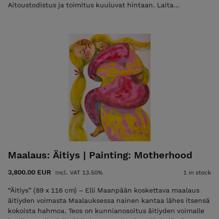
Aitoustodistus ja toimitus kuuluvat hintaan. Laita
sähköpostia elli@ellimaanpaa.com jos haluat mieluummin
noutaa maalauksen ateljeeltani Helsingin Meilahdesta. Elli
Maanpää: Soulmates, 2024, 70 × 50 cm, acrylic painting on
canvas. A ginger cat and a girl hugging each other in blissful
happiness. • Unframed but ready to hang. • Signed on both
front and back. • Certificate of Authenticity and shipping
are included in the price. Please email elli@ellimaanpaa.com
if you would prefer to pick up the painting from my studio in
Meilahti, Helsinki.
Maalaus: Äitiys | Painting: Motherhood
3,800.00 EUR
Incl. VAT 13.50%
1 in stock
“Äitiys” (89 x 116 cm) – Elli Maanpään koskettava maalaus
äitiyden voimasta Maalauksessa nainen kantaa lähes itsensä
kokoista hahmoa. Teos on kunnianosoitus äitiyden voimalle