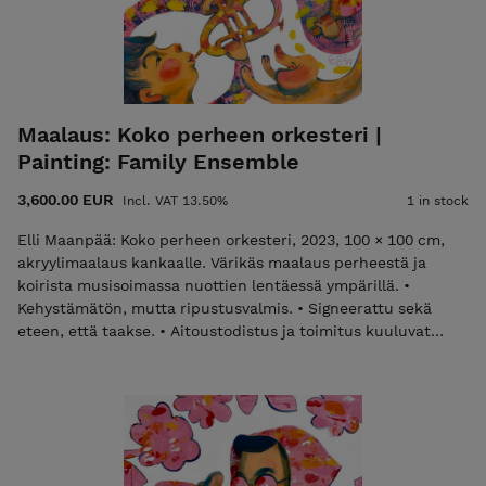
both front and back. • Certificate of Authenticity and
shipping are included in the price. Please email
elli@ellimaanpaa.com if you would prefer to pick up the
painting from my studio in Meilahti, Helsinki.
Maalaus: Koko perheen orkesteri |
Painting: Family Ensemble
3,600.00 EUR
Incl. VAT 13.50%
1 in stock
Elli Maanpää: Koko perheen orkesteri, 2023, 100 × 100 cm,
akryylimaalaus kankaalle. Värikäs maalaus perheestä ja
koirista musisoimassa nuottien lentäessä ympärillä. •
Kehystämätön, mutta ripustusvalmis. • Signeerattu sekä
eteen, että taakse. • Aitoustodistus ja toimitus kuuluvat
hintaan. Laita sähköpostia elli@ellimaanpaa.com jos haluat
mieluummin noutaa maalauksen ateljeeltani Helsingin
Meilahdesta. Elli Maanpää: Family Ensemble, 2023, 100 × 100
cm, acrylic painting on canvas. A vibrant painting depicting a
family and their two dogs making music together, with
musical notes dancing around them. • Unframed but ready