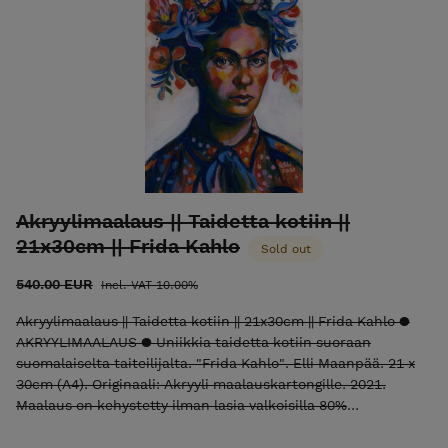
Akryylimaalaus || Taidetta kotiin ||
21x30cm || Frida Kahlo
Sold out
540.00 EUR
Incl. VAT 10.00%
Akryylimaalaus || Taidetta kotiin || 21x30cm || Frida Kahlo ●
AKRYYLIMAALAUS ● Uniikkia taidetta kotiin suoraan
suomalaiselta taiteilijalta. "Frida Kahlo". Elli Maanpää. 21 x
30cm (A4). Originaali: Akryyli maalauskartongille. 2021.
Maalaus on kehystetty ilman lasia valkoisilla 80%
kierrätysmuovista tehdyillä kehyksillä. Koko kehysten kanssa
noin 30 x 40 cm. Hinta sisältää taide alv 10%. Teoksen