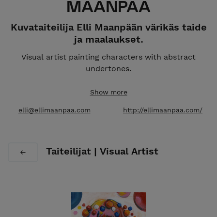
MAANPÄÄ
Kuvataiteilija Elli Maanpään värikäs taide
ja maalaukset.
Visual artist painting characters with abstract
undertones.
Studio:
Meilahden Tilajakamo, Helsinki, Finland.
Show more
Global Shipping.
elli@ellimaanpaa.com
http://ellimaanpaa.com/
Taiteilijat | Visual Artist