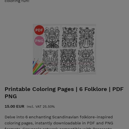
coloring fun!
home as many times as you like. • Digital PNG: Perfect for
digital coloring in apps like Procreate (iPad) or other drawing
software. • Unique Design: Original line art by illustrator Elli
Maanpää. • Usage: For personal use only. You will receive a
download link for the PDF file in your email immediately
after purchase. The link is valid for six months, and the file
can be downloaded three times. Download your bunny
coloring page today and let your creativity flow!
Printable Coloring Pages | 6 Folklore | PDF
PNG
15.00 EUR
Incl. VAT 25.50%
Delve into 6 enchanting Scandinavian folklore-inspired
coloring pages, instantly downloadable in PDF and PNG