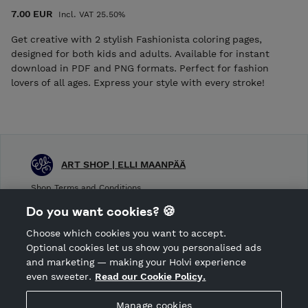
7.00 EUR
Incl. VAT 25.50%
Get creative with 2 stylish Fashionista coloring pages,
designed for both kids and adults. Available for instant
download in PDF and PNG formats. Perfect for fashion
lovers of all ages. Express your style with every stroke!
ART SHOP | ELLI MAANPÄÄ
Shop Terms and Conditions
Shop privacy policy
Do you want cookies? 🍪
Cancellation policy
Choose which cookies you want to accept.
CANCEL ORDER
Optional cookies let us show you personalised ads
and marketing — making your Holvi experience
even sweeter.
Read our Cookie Policy.
Hosted by Holvi
Manage cookies