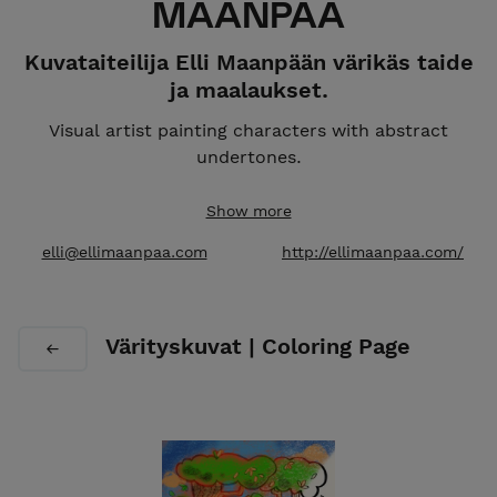
MAANPÄÄ
Kuvataiteilija Elli Maanpään värikäs taide
ja maalaukset.
Visual artist painting characters with abstract
undertones.
Studio:
Meilahden Tilajakamo, Helsinki, Finland.
Show more
Global Shipping.
elli@ellimaanpaa.com
http://ellimaanpaa.com/
Värityskuvat | Coloring Page