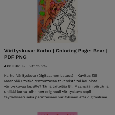
Värityskuva: Karhu | Coloring Page: Bear |
PDF PNG
4.00 EUR
Incl. VAT 25.50%
Karhu-Värityskuva (Digitaalinen Lataus) – Kuvitus Elli
Maanpää Etsitkö rentouttavaa tekemistä tai kaunista
värityskuvaa lapsille? Tämä taiteilija Elli Maanpään piirtämä
uniikki karhu-aiheinen originaali värityskuva sopii
täydellisesti sekä perinteiseen väritykseen että digitaaliseen
maalaukseen. Kyseessä on digitaalinen tuote, jonka
latauslinkki toimitetaan sähköpostiisi automaattisesti heti
ostotapahtuman jälkeen. Ei odottelua, pääset värittämään