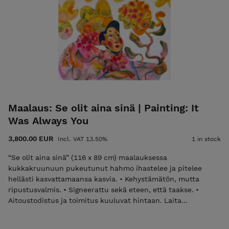
x 89 cm canvas by contemporary artist Elli Maanpää. This
vibrant artwork depicts a regal figure holding the symbol of
Fehu, embodying prosperity and wealth. • Unframed but
ready to hang. • Signed on both front and back. • Certificate
of Authenticity and shipping are included in the price.
Please email elli@ellimaanpaa.com if you would prefer to
pick up the painting from my studio in Meilahti, Helsinki.
Maalaus: Se olit aina sinä | Painting: It
Was Always You
3,800.00 EUR
Incl. VAT 13.50%
1 in stock
“Se olit aina sinä” (116 x 89 cm) maalauksessa
kukkakruunuun pukeutunut hahmo ihastelee ja pitelee
hellästi kasvattamaansa kasvia. • Kehystämätön, mutta
ripustusvalmis. • Signeerattu sekä eteen, että taakse. •
Aitoustodistus ja toimitus kuuluvat hintaan. Laita
sähköpostia elli@ellimaanpaa.com jos haluat mieluummin
noutaa maalauksen ateljeeltani Helsingin Meilahdesta. IN