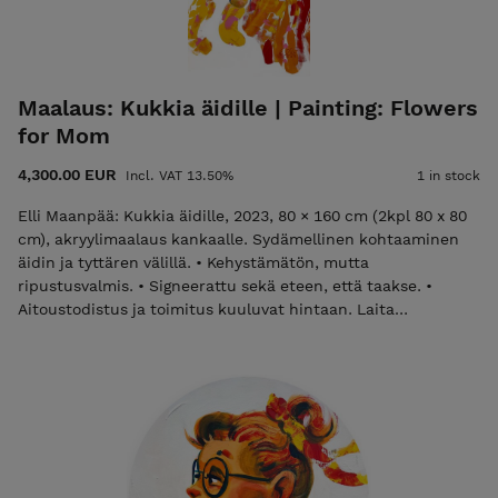
to hang. • Signed on both front and back. • Certificate of
Authenticity and shipping are included in the price. Please
email elli@ellimaanpaa.com if you would prefer to pick up
the painting from my studio in Meilahti, Helsinki.
Maalaus: Kukkia äidille | Painting: Flowers
for Mom
4,300.00 EUR
Incl. VAT 13.50%
1 in stock
Elli Maanpää: Kukkia äidille, 2023, 80 × 160 cm (2kpl 80 x 80
cm), akryylimaalaus kankaalle. Sydämellinen kohtaaminen
äidin ja tyttären välillä. • Kehystämätön, mutta
ripustusvalmis. • Signeerattu sekä eteen, että taakse. •
Aitoustodistus ja toimitus kuuluvat hintaan. Laita
sähköpostia elli@ellimaanpaa.com jos haluat mieluummin
noutaa maalauksen ateljeeltani Helsingin Meilahdesta. Elli
Maanpää: Flowers fro Mom, 2023, 80 × 160 cm (2pcs 80 x 80
cm), acrylic painting on canvas. Experience the heartfelt
bond of a mother and daughter. • Unframed but ready to
hang. • Signed on both front and back. • Certificate of
Authenticity and shipping are included in the price. Please
email elli@ellimaanpaa.com if you would prefer to pick up