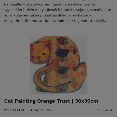
kankaalle. Punatukkainen nainen siemailee juomaa
tyylikkään huivin kehystäessä hänen kasvojaan, samalla kun
aurinkolasien takaa pilkahtaa ilkikurinen katse. •
Kehystämätön, mutta ripustusvalmis. • Signeerattu sekä
eteen, että taakse. • Aitoustodistus ja toimitus kuuluvat
hintaan. Laita sähköpostia elli@ellimaanpaa.com jos haluat
mieluummin noutaa maalauksen ateljeeltani Helsingin
Meilahdesta. Elli Maanpää: Glimpse, 2024, 70 × 50 cm, acrylic
painting on canvas. A red-haired woman sipping soda, her
stylish scarf framing her head, while a mischievous smirk
peeks from behind her sunglasses. • Unframed but ready to
hang. • Signed on both front and back. • Certificate of
Authenticity and shipping are included in the price. Please
email elli@ellimaanpaa.com if you would prefer to pick up
the painting from my studio in Meilahti, Helsinki.
Cat Painting Orange Trust | 30x30cm
990.00 EUR
Incl. VAT 13.50%
1 in stock