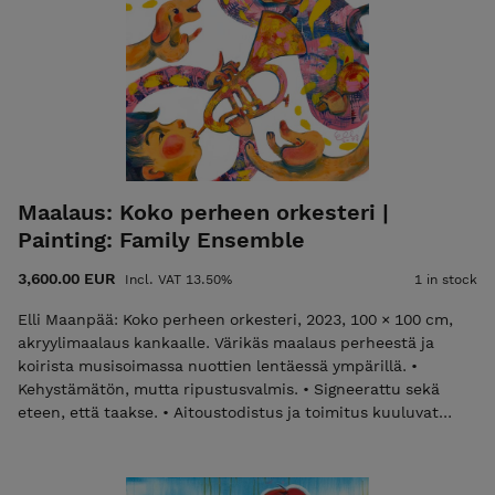
and shipping are included in the price. • Local pickup is also
available from the studio in Meilahti, Helsinki.
Maalaus: Koko perheen orkesteri |
Painting: Family Ensemble
3,600.00 EUR
Incl. VAT 13.50%
1 in stock
Elli Maanpää: Koko perheen orkesteri, 2023, 100 × 100 cm,
akryylimaalaus kankaalle. Värikäs maalaus perheestä ja
koirista musisoimassa nuottien lentäessä ympärillä. •
Kehystämätön, mutta ripustusvalmis. • Signeerattu sekä
eteen, että taakse. • Aitoustodistus ja toimitus kuuluvat
hintaan. Laita sähköpostia elli@ellimaanpaa.com jos haluat
mieluummin noutaa maalauksen ateljeeltani Helsingin
Meilahdesta. Elli Maanpää: Family Ensemble, 2023, 100 × 100