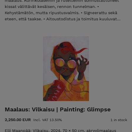
maalaus. Aurinkolaseihin ja rusetteihin sonnustautuneet
kissat välittävät kesäisen, rennon tunnelman. •
Kehystämätön, mutta ripustusvalmis. • Signeerattu sekä
eteen, että taakse. • Aitoustodistus ja toimitus kuuluvat
hintaan. Laita sähköpostia elli@ellimaanpaa.com jos haluat
mieluummin noutaa maalauksen ateljeeltani Helsingin
Meilahdesta. Dive into 'Cool Cats' - a vibrant contemporary
painting by Elli Maanpää capturing cats in matching
sunglasses and bows, exuding summer vibes. Sized at 70x50
cm, this acrylic on canvas is ready to adorn your space. •
Unframed but ready to hang. • Signed on both front and
back. • Certificate of Authenticity and shipping are included
in the price. Please email elli@ellimaanpaa.com if you would
prefer to pick up the painting from my studio in Meilahti,
Helsinki.
Maalaus: Vilkaisu | Painting: Glimpse
2,250.00 EUR
Incl. VAT 13.50%
1 in stock
Elli Maanpää: Vilkaisu, 2024, 70 × 50 cm, akryylimaalaus