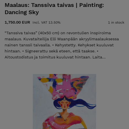
Maalaus: Tanssiva taivas | Painting:
Dancing Sky
1,750.00 EUR
Incl. VAT 13.50%
1 in stock
“Tanssiva taivas” (40x50 cm) on revontulien inspiroima
maalaus. Kuvataiteilija Elli Maanpään akryylimaalauksessa
nainen tanssii taivaalla. • Kehystetty. Kehykset kuuluvat
hintaan. • Signeerattu sekä eteen, että taakse. •
Aitoustodistus ja toimitus kuuluvat hintaan. Laita
sähköpostia elli@ellimaanpaa.com jos haluat mieluummin
noutaa maalauksen ateljeeltani Helsingin Meilahdesta.
"Dancing Sky" painting by Elli Maanpää. A framed
contemporary artwork that reimagines the aurora borealis
as a graceful dancer, capturing the ethereal movement of
the northern lights. • Framed with white frames. The price
includes the frame. • Signed on both front and back. •
Certificate of Authenticity and shipping are included in the
price. Please email elli@ellimaanpaa.com if you would prefer
to pick up the painting from my studio in Meilahti, Helsinki.