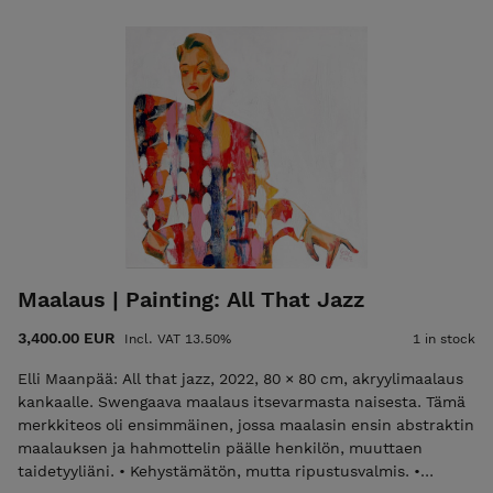
toimitus tai haku Meilahdesta. IN ENGLISH: Experience the
anticipation of love in 'Meet Me at the Summer Meadow' by
Elli Maanpää. The artwork was part of the Flourish series,
exhibited in Porvoo during spring–summer 2025. This
80x80cm figurative painting depicts a red-haired woman
dashing across a flower-strewn meadow toward her awaited
rendezvous. Signed, unframed but ready to hang. This Elli
Maanpää artwork includes a Certificate of Authenticity and
free worldwide shipping from Helsinki, Finland.
Maalaus | Painting: All That Jazz
3,400.00 EUR
Incl. VAT 13.50%
1 in stock
Elli Maanpää: All that jazz, 2022, 80 × 80 cm, akryylimaalaus
kankaalle. Swengaava maalaus itsevarmasta naisesta. Tämä
merkkiteos oli ensimmäinen, jossa maalasin ensin abstraktin
maalauksen ja hahmottelin päälle henkilön, muuttaen
taidetyyliäni. • Kehystämätön, mutta ripustusvalmis. •