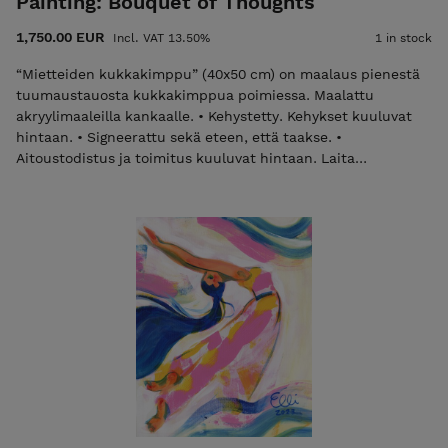
Painting: Bouquet of Thoughts
1,750.00 EUR
Incl. VAT 13.50%
1 in stock
“Mietteiden kukkakimppu” (40x50 cm) on maalaus pienestä
tuumaustauosta kukkakimppua poimiessa. Maalattu
akryylimaaleilla kankaalle. • Kehystetty. Kehykset kuuluvat
hintaan. • Signeerattu sekä eteen, että taakse. •
Aitoustodistus ja toimitus kuuluvat hintaan. Laita
sähköpostia elli@ellimaanpaa.com jos haluat mieluummin
noutaa maalauksen ateljeeltani Helsingin Meilahdesta.
"Bouquet of Thoughts" by Elli Maanpää captures
introspection in vibrant hues. This figurative painting invites
contemplation as the girl amidst a flower meadow ponders
deeply. • Framed. The price includes the frame. • Signed on
both front and back. • Certificate of Authenticity and
shipping are included in the price. Please email
elli@ellimaanpaa.com if you would prefer to pick up the
painting from my studio in Meilahti, Helsinki.