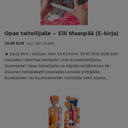
Opas taiteilijalle – Elli Maanpää (E-kirja)
15.00 EUR
Incl. VAT 13.50%
🔥 Early Bird -tarjous: Vain 15 € (norm. 25 €) 25.8.2026 asti!
Haluatko rakentaa kestävän uran kuvataiteilijana
Suomessa? Opas taiteilijalle on käytännönläheinen 65-
sivuinen tietopaketti jokaiselle luovalle yrittäjälle,
kuvataiteen tai kuvituskentän toimijalle sekä alasta
haaveilevalle. Kirjoittaja, kuvataiteilija Elli Maanpää, jakaa
oppaassa avoimesti kaiken sen tietotaidon, resurssit ja
verkostot, jotka hän on kerryttänyt toimittuaan 10 vuotta
ammattitaiteilijana. Tämä tiivis e-kirja tarjoaa konkreettisia
resursseja työtiloista taiteen myyntikanaviin ja painotaloihin.
Se pureutuu rehellisesti myös taiteilijan työn henkiseen
puoleen, kuten alalla jaksamiseen. Opas on käsikirja
vapauteen elää omalla taiteellisella työllä. Mitä opas