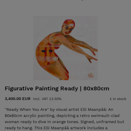
elli@ellimaanpaa.com jos haluat mieluummin noutaa
maalauksen ateljeeltani Helsingin Meilahdesta. "So What" by
Elli Maanpää is a vibrant 150x100cm original acrylic painting
depicting a self-assured woman. • Unframed but ready to
hang. • Signed on both front and back. • Certificate of
Authenticity and shipping are included in the price. Please
email elli@ellimaanpaa.com if you would prefer to pick up
the painting from my studio in Meilahti, Helsinki.
Figurative Painting Ready | 80x80cm
3,400.00 EUR
Incl. VAT 13.50%
1 in stock
"Ready When You Are" by visual artist Elli Maanpää: An
80x80cm acrylic painting, depicting a retro swimsuit-clad
woman ready to dive in orange tones. Signed, unframed but
ready to hang. This Elli Maanpää artwork includes a