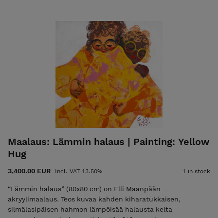
noutaa maalauksen ateljeeltani Helsingin Meilahdesta. IN
ENGLISH: “The World Is My Catwalk” (116 x 89 cm) is a
vibrant green acrylic painting on canvas celebrating self-
confidence. • Unframed but ready to hang. • Signed on both
front and back. • Certificate of Authenticity and shipping
are included in the price. Please email elli@ellimaanpaa.com
if you would prefer to pick up the painting from my studio in
Meilahti, Helsinki.
Maalaus: Lämmin halaus | Painting: Yellow
Hug
3,400.00 EUR
Incl. VAT 13.50%
1 in stock
“Lämmin halaus” (80x80 cm) on Elli Maanpään
akryylimaalaus. Teos kuvaa kahden kiharatukkaisen,
silmälasipäisen hahmon lämpöisää halausta kelta-