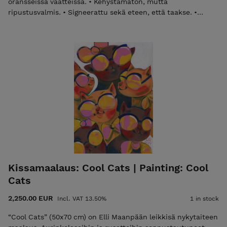
oransseissa vaatteissa. • Kehystämätön, mutta
ripustusvalmis. • Signeerattu sekä eteen, että taakse. •
Aitoustodistus ja toimitus kuuluvat hintaan. Laita
sähköpostia elli@ellimaanpaa.com jos haluat mieluummin
noutaa maalauksen ateljeeltani Helsingin Meilahdesta.
"Warm Hug" by Elli Maanpää captures an intimate embrace
between two curly-haired, glasses-wearing figures in a
yellow abstract sweatshirts. Let this contemporary
figurative acrylic painting on an 80x80 cm canvas share the
warmth of hugs. • Unframed but ready to hang. • Signed on
both front and back. • Certificate of Authenticity and
shipping are included in the price. Please email
elli@ellimaanpaa.com if you would prefer to pick up the
painting from my studio in Meilahti, Helsinki.
Kissamaalaus: Cool Cats | Painting: Cool
Cats
2,250.00 EUR
Incl. VAT 13.50%
1 in stock
“Cool Cats” (50x70 cm) on Elli Maanpään leikkisä nykytaiteen