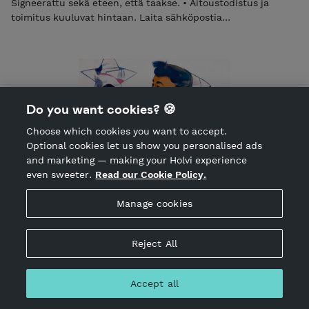
Signeerattu sekä eteen, että taakse. • Aitoustodistus ja
toimitus kuuluvat hintaan. Laita sähköpostia
elli@ellimaanpaa.com jos haluat mieluummin noutaa
maalauksen ateljeeltani Helsingin Meilahdesta. "Almighty" by
contemporary artist Elli Maanpää: An 80x80cm acrylic
painting portraying a girl-king's wait for equality. • Unframed
but ready to hang. • Signed on both front and back. •
Certificate of Authenticity and shipping are included in the
Do you want cookies? 🍪
price. Please email elli@ellimaanpaa.com if you would prefer
Choose which cookies you want to accept.
to pick up the painting from my studio in Meilahti, Helsinki.
Optional cookies let us show you personalised ads
and marketing — making your Holvi experience
even sweeter.
Read our Cookie Policy.
Manage cookies
Figurative Painting Wish | 80x80cm
Reject All
3,400.00 EUR
Incl. VAT 13.50%
1 in stock
"Wish upon a Star" by Finnish artist Elli Maanpää: An
Accept all
80x80cm acrylic painting, inviting you to dream and embrace
the magic of possibilities. Signed, unframed but ready to