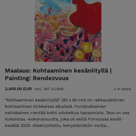
cm, acrylic painting on canvas. A vibrant painting depicting a
family and their two dogs making music together, with
musical notes dancing around them. • Unframed but ready
to hang. • Signed on both front and back. • Certificate of
Authenticity and shipping are included in the price. Please
email elli@ellimaanpaa.com if you would prefer to pick up
the painting from my studio in Meilahti, Helsinki.
Maalaus: Kohtaaminen kesäniityllä |
Painting: Rendezvous
3,400.00 EUR
Incl. VAT 13.50%
1 in stock
“Kohtaaminen kesäniityllä” (80 x 80 cm) on rakkaudellinen
kohtaaminen kirkkaissa sävyissä. Punatukkainen
neitokainen rientää kohti odotettua tapaamista. Teos on osa
Kukoistaa -kokonaisuutta, joka oli esillä Porvoossa kevät-
kesällä 2025. Allekirjoitettu, kehystämätön mutta
ripustusvalmis. Aitoustodistus sisältyy hintaan. Ilmainen