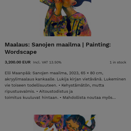
Maalaus: Sanojen maailma | Painting:
Wordscape
3,200.00 EUR
Incl. VAT 13.50%
1 in stock
Elli Maanpää: Sanojen maailma, 2023, 65 × 80 cm,
akryylimaalaus kankaalle. Lukija kirjan vietävänä. Lukeminen
vie toiseen todellisuuteen. • Kehystämätön, mutta
ripustusvalmis. • Aitoustodistus ja
toimitus kuuluvat hintaan. • Mahdollista noutaa myös
työhuoneelta Helsingin Meilahdesta. Elli Maanpää:
Wordscape, 2023, 65 × 80 cm, acrylic painting on canvas.
Vibrant painting transporting reader to distant realms of the
mind. Evoking the enchanting world of literature. •
Unframed but ready to hang. • Certificate of Authenticity