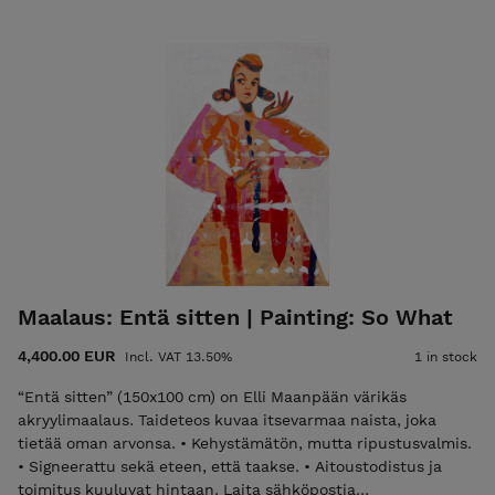
Signeerattu sekä eteen, että taakse. • Aitoustodistus ja
toimitus kuuluvat hintaan. Laita sähköpostia
elli@ellimaanpaa.com jos haluat mieluummin noutaa
maalauksen ateljeeltani Helsingin Meilahdesta. Elli Maanpää:
All That Jazz, 2022, 80 × 80 cm, acrylic painting on canvas. A
groovy depiction of a confident woman. This is a key work in
my career; it was the first time I layered a figure over an
abstract painting, a method that changed my style forever. •
Unframed but ready to hang. • Signed on both front and
back. • Certificate of Authenticity and shipping are included
in the price. Please email elli@ellimaanpaa.com if you would
prefer to pick up the painting from my studio in Meilahti,
Helsinki.
Maalaus: Entä sitten | Painting: So What
4,400.00 EUR
Incl. VAT 13.50%
1 in stock
“Entä sitten” (150x100 cm) on Elli Maanpään värikäs
akryylimaalaus. Taideteos kuvaa itsevarmaa naista, joka
tietää oman arvonsa. • Kehystämätön, mutta ripustusvalmis.
• Signeerattu sekä eteen, että taakse. • Aitoustodistus ja
toimitus kuuluvat hintaan. Laita sähköpostia