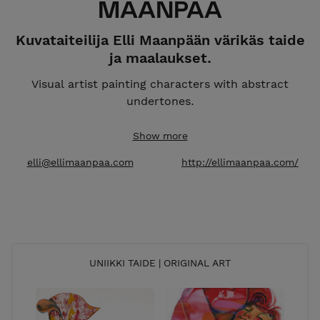
MAANPÄÄ
Kuvataiteilija Elli Maanpään värikäs taide
ja maalaukset.
Visual artist painting characters with abstract
undertones.
Studio:
Meilahden Tilajakamo, Helsinki, Finland.
Show more
Global Shipping.
elli@ellimaanpaa.com
http://ellimaanpaa.com/
UNIIKKI TAIDE | ORIGINAL ART