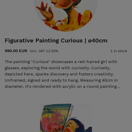
the painting from my studio in Meilahti, Helsinki.
Figurative Painting Curious | ø40cm
990.00 EUR
Incl. VAT 13.50%
1 in stock
The painting "Curious" showcases a red-haired girl with
glasses, exploring the world with curiosity. Curiosity,
depicted here, sparks discovery and fosters creativity.
Unframed, signed and ready to hang. Measuring 40cm in
diameter, it's rendered with acrylic on a round painting
panel. This Elli Maanpää artwork includes a Certificate of
Authenticity and free worldwide shipping from Helsinki,
Finland.