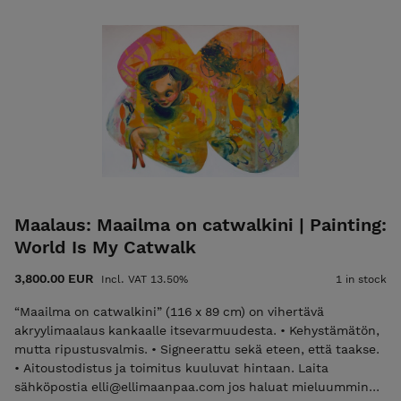
ENGLISH: “It Was Always You” (116 x 89 cm) depicts a figure
wearing a floral crown, gently admiring and holding a plant
they have nurtured. • Unframed but ready to hang. • Signed
on both front and back. • Certificate of Authenticity and
shipping are included in the price. Please email
elli@ellimaanpaa.com if you would prefer to pick up the
painting from my studio in Meilahti, Helsinki.
Maalaus: Maailma on catwalkini | Painting:
World Is My Catwalk
3,800.00 EUR
Incl. VAT 13.50%
1 in stock
“Maailma on catwalkini” (116 x 89 cm) on vihertävä
akryylimaalaus kankaalle itsevarmuudesta. • Kehystämätön,
mutta ripustusvalmis. • Signeerattu sekä eteen, että taakse.
• Aitoustodistus ja toimitus kuuluvat hintaan. Laita
sähköpostia elli@ellimaanpaa.com jos haluat mieluummin