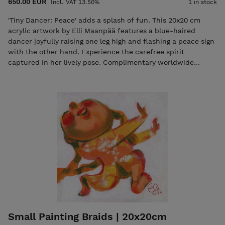
650.00 EUR
Incl. VAT 13.50%
1 in stock
'Tiny Dancer: Peace' adds a splash of fun. This 20x20 cm
acrylic artwork by Elli Maanpää features a blue-haired
dancer joyfully raising one leg high and flashing a peace sign
with the other hand. Experience the carefree spirit
captured in her lively pose. Complimentary worldwide
shipping.
Small Painting Braids | 20x20cm