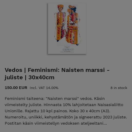
Vedos | Feminismi: Naisten marssi -
juliste | 30x40cm
150.00 EUR
Incl. VAT 14.00%
8 in stock
Feminismi taiteena: "Naisten marssi" vedos. Käsin
viimeistelty juliste. Hinnasta 10% lahjoitetaan Naisasialiitto
Unionille. Rajattu 10 kpl painos. Koko 30 x 40cm (A3).
Numeroitu, uniikki, kehystämätön ja signeerattu 2023 juliste.
Postitan käsin viimeistellyn vedoksen ateljeeltani
Helsingistä.