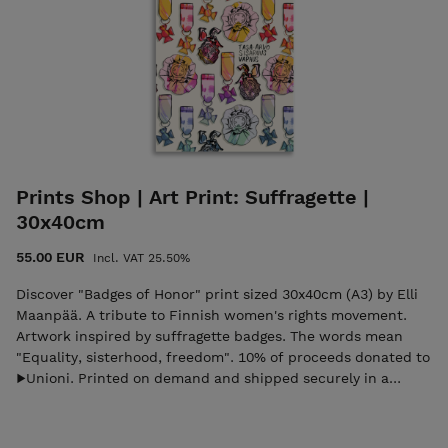
Prints Shop | Art Print: Suffragette |
30x40cm
55.00 EUR
Incl. VAT 25.50%
Discover "Badges of Honor" print sized 30x40cm (A3) by Elli
Maanpää. A tribute to Finnish women's rights movement.
Artwork inspired by suffragette badges. The words mean
"Equality, sisterhood, freedom". 10% of proceeds donated to
▶︎Unioni. Printed on demand and shipped securely in a
sturdy tube directly from the printing house, with
complimentary global shipping.