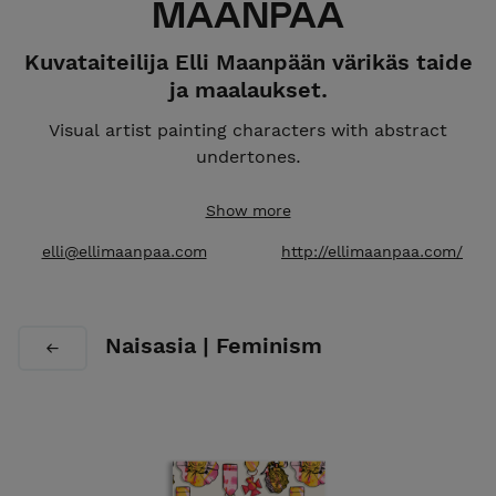
MAANPÄÄ
Kuvataiteilija Elli Maanpään värikäs taide
ja maalaukset.
Visual artist painting characters with abstract
undertones.
Studio:
Meilahden Tilajakamo, Helsinki, Finland.
Show more
Global Shipping.
elli@ellimaanpaa.com
http://ellimaanpaa.com/
Naisasia | Feminism