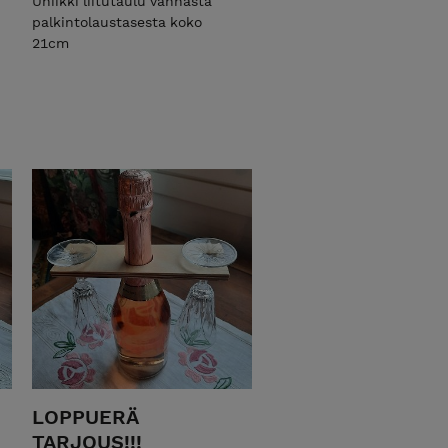
Uniikki liitutaulu vanhasta
palkintolaustasesta koko
21cm
LOPPUERÄ
TARJOUS!!!