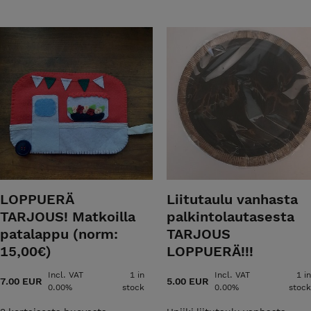
pän mittatilaustöitä ja vanhojen huonekalujen
en ota yhteyttä sähköpostilla.
ain verstas y-2405495-1 Huomioitavaa!!!
nat eivät sisällä enään ALV 25,5%, sillä
arvonlisävero velvollinen liiketoiminnan
LOPPUERÄ
Liitutaulu vanhasta
TARJOUS! Matkoilla
palkintolautasesta
patalappu (norm:
TARJOUS
15,00€)
LOPPUERÄ!!!
Incl. VAT
1 in
Incl. VAT
1 in
7.00 EUR
5.00 EUR
0.00%
stock
0.00%
stock