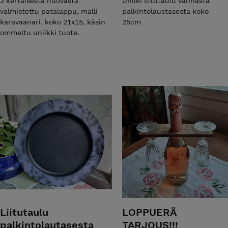
2 kertaisesta huovasta
Uniiki liitutaulu vanhasta
valmistettu patalappu, malli
palkintolaustasesta koko
karavaanari. koko 21x15, käsin
25cm
ommeltu uniikki tuote.
Liitutaulu
LOPPUERÄ
palkintolautasesta
TARJOUS!!!