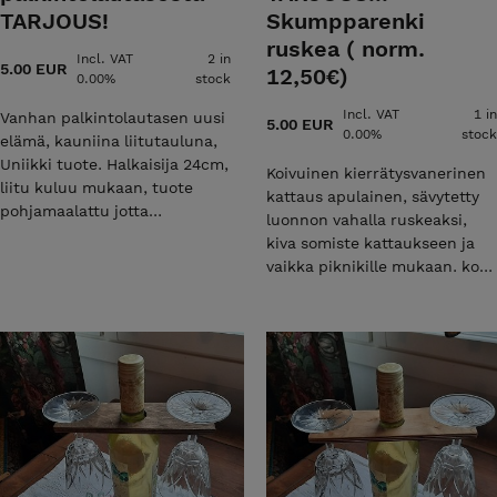
TARJOUS!
Skumpparenki
ruskea ( norm.
Incl. VAT
2 in
5.00 EUR
12,50€)
0.00%
stock
Incl. VAT
1 in
Vanhan palkintolautasen uusi
5.00 EUR
0.00%
stock
elämä, kauniina liitutauluna,
Uniikki tuote. Halkaisija 24cm,
Koivuinen kierrätysvanerinen
liitu kuluu mukaan, tuote
kattaus apulainen, sävytetty
pohjamaalattu jotta
luonnon vahalla ruskeaksi,
pintamaalikestää pitkään.
kiva somiste kattaukseen ja
vaikka piknikille mukaan. koko
20x6cm reikä 37mm.