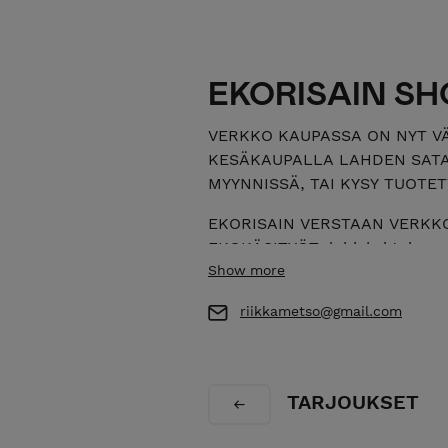
EKORISAIN SH
VERKKO KAUPASSA ON NYT V
KESÄKAUPALLA LAHDEN SATA
MYYNNISSÄ, TAI KYSY TUOTET
EKORISAIN VERSTAAN VERKK
EKOKÄSITYÖT, lahjaksi tai om
valmistetaan Lahdessa kotivers
Show more
kierrätys-ja ekomateriaaleja h
riikkametso@gmail.com
vanhoihin astioihin, sekä puu
Tuotteet käsitellään luonnon öl
uudet materiaalit valitaan eko
luontoon ja ekologisuuteen, n
TARJOUKSET
käsityötekniikoita. Tee se itse 
kierrätys tuotteisiin.