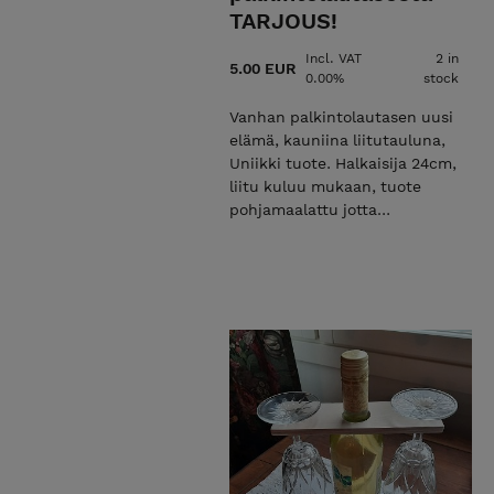
TARJOUS!
Incl. VAT
2 in
5.00 EUR
0.00%
stock
Vanhan palkintolautasen uusi
elämä, kauniina liitutauluna,
Uniikki tuote. Halkaisija 24cm,
liitu kuluu mukaan, tuote
pohjamaalattu jotta
pintamaalikestää pitkään.