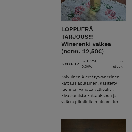
LOPPUERÄ
TARJOUS!!!
Winerenki valkea
(norm. 12,50€)
Incl. VAT
3 in
5.00 EUR
0.00%
stock
Koivuinen kierrätysvanerinen
kattaus apulainen, käsitelty
luonnon vahalla valkeaksi,
kiva somiste kattaukseen ja
vaikka piknikille mukaan. koko
20x6cm reikä 32mm.