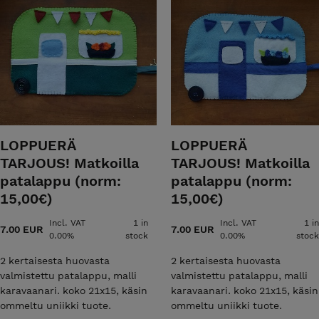
LOPPUERÄ
LOPPUERÄ
TARJOUS! Matkoilla
TARJOUS! Matkoilla
patalappu (norm:
patalappu (norm:
15,00€)
15,00€)
Incl. VAT
1 in
Incl. VAT
1 in
7.00 EUR
7.00 EUR
0.00%
stock
0.00%
stock
2 kertaisesta huovasta
2 kertaisesta huovasta
valmistettu patalappu, malli
valmistettu patalappu, malli
karavaanari. koko 21x15, käsin
karavaanari. koko 21x15, käsin
ommeltu uniikki tuote.
ommeltu uniikki tuote.