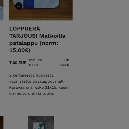
LOPPUERÄ
TARJOUS! Matkoilla
patalappu (norm:
15,00€)
Incl. VAT
1 in
7.00 EUR
0.00%
stock
2 kertaisesta huovasta
valmistettu patalappu, malli
karavaanari. koko 21x15, käsin
ommeltu uniikki tuote.