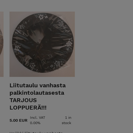
Liitutaulu vanhasta
palkintolautasesta
TARJOUS
LOPPUERÄ!!!
Incl. VAT
1 in
5.00 EUR
0.00%
stock