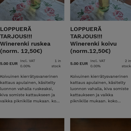
LOPPUERÄ
LOPPUERÄ
TARJOUS!!!
TARJOUS!!!
Winerenki ruskea
Winerenki koivu
(norm. 12,50€)
(norm.12,50€)
Incl. VAT
1 in
Incl. VAT
2 in
5.00 EUR
5.00 EUR
0.00%
stock
0.00%
stock
Koivuinen kierrätysvanerinen
Koivuinen kierrätysvanerinen
kattaus apulainen, käsitelty
kattaus apulainen, käsitelty
luonnon vahalla ruskeaksi,
luonnon vahalla, kiva somiste
kiva somiste kattaukseen ja
kattaukseen ja vaikka
vaikka piknikille mukaan. koko
piknikille mukaan. koko
20x6cm reikä 32mm.
20x6cm reikä 32mm.