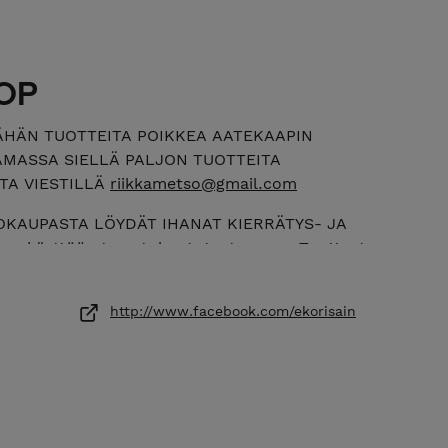
OP
ÄHÄN TUOTTEITA POIKKEA AATEKAAPIN
MASSA SIELLÄ PALJON TUOTTEITA
TA VIESTILLÄ
riikkametso@gmail.com
OKAUPASTA LÖYDÄT IHANAT KIERRÄTYS- JA
aan käyttöön tervetuloa tutustumaan. Tuotteet
taalla ja työhuoneella. Tuotteet valmistetaan
yödyntäen, ja ne syntyvät rakkaudesta
http://www.facebook.com/ekorisain
hun ja moneen muuhun kierrätysmateriaaliin.
jyillä ja vahoilla mahdollisimman ekologisesti,
materiaaleista. Tuotteet syntyvät rakkaudesta
iissä hyödynnetään monenlaisia
tuotteista löydät hauskoja settejä itse tehtäviin