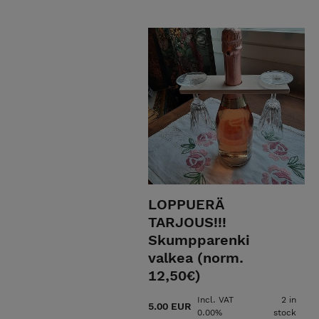
Mahdollista tilata myös puuse
kunnostusta vanhaa kunnioitta
riikkametso@gmail.com
EkoRis
1.6.2026 alkaen tuotteiden hin
EkoRisain verstas ei ole enään 
vähäisyyden vuoksi.
LOPPUERÄ
TARJOUS!!!
Skumpparenki
valkea (norm.
12,50€)
Incl. VAT
2 in
5.00 EUR
0.00%
stock