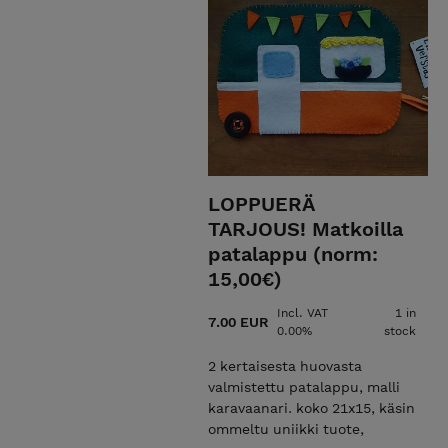
LOPPUERÄ
TARJOUS! Matkoilla
patalappu (norm:
15,00€)
Incl. VAT
1 in
7.00 EUR
0.00%
stock
2 kertaisesta huovasta
valmistettu patalappu, malli
karavaanari. koko 21x15, käsin
ommeltu uniikki tuote,