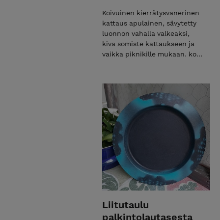
Koivuinen kierrätysvanerinen
kattaus apulainen, sävytetty
luonnon vahalla valkeaksi,
kiva somiste kattaukseen ja
vaikka piknikille mukaan. koko
20x6cm reikä 37mm.
Liitutaulu
palkintolautasesta