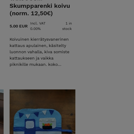
Skumpparenki koivu
(norm. 12,50€)
Incl. VAT
1 in
5.00 EUR
0.00%
stock
Koivuinen kierrätysvanerinen
kattaus apulainen, käsitelty
luonnon vahalla, kiva somiste
kattaukseen ja vaikka
piknikille mukaan. koko
20x6cm reikä 37mm.