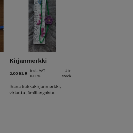
Kirjanmerkki
Incl. VAT
1 in
2.00 EUR
0.00%
stock
Ihana kukkakirjanmerkki,
virkattu jämälangoista.