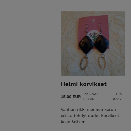
Mahdollista tilata myös puuse
kunnostusta vanhaa kunnioitta
riikkametso@gmail.com
EkoRis
1.6.2026 alkaen tuotteiden hin
EkoRisain verstas ei ole enään 
vähäisyyden vuoksi.
Helmi korvikset
Incl. VAT
1 in
15.00 EUR
0.00%
stock
Vanhan rikki mennen korun
osista tehdyt uudet korvikset.
koko 6x3 cm.