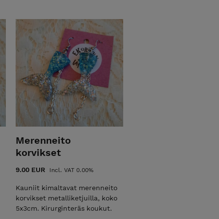
Merenneito
korvikset
9.00 EUR
Incl. VAT 0.00%
Kauniit kimaltavat merenneito
korvikset metalliketjuilla, koko
5x3cm. Kirurginteräs koukut.