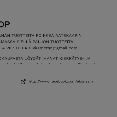
OP
ÄHÄN TUOTTEITA POIKKEA AATEKAAPIN
MASSA SIELLÄ PALJON TUOTTEITA
TA VIESTILLÄ
riikkametso@gmail.com
OKAUPASTA LÖYDÄT IHANAT KIERRÄTYS- JA
aan käyttöön tervetuloa tutustumaan. Tuotteet
taalla ja työhuoneella. Tuotteet valmistetaan
yödyntäen, ja ne syntyvät rakkaudesta
http://www.facebook.com/ekorisain
hun ja moneen muuhun kierrätysmateriaaliin.
jyillä ja vahoilla mahdollisimman ekologisesti,
materiaaleista. Tuotteet syntyvät rakkaudesta
iissä hyödynnetään monenlaisia
tuotteista löydät hauskoja settejä itse tehtäviin