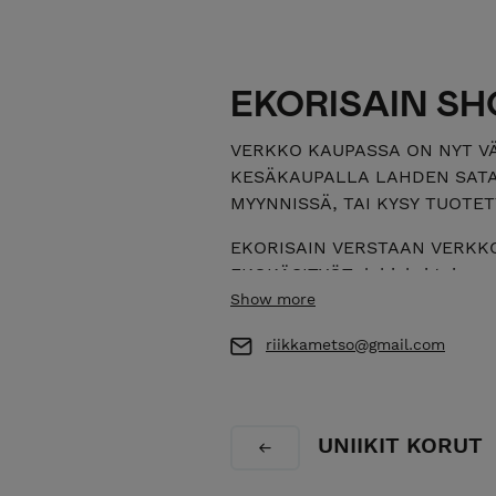
EKORISAIN SH
VERKKO KAUPASSA ON NYT V
KESÄKAUPALLA LAHDEN SATA
MYYNNISSÄ, TAI KYSY TUOTET
EKORISAIN VERSTAAN VERKK
EKOKÄSITYÖT, lahjaksi tai om
valmistetaan Lahdessa kotivers
Show more
kierrätys-ja ekomateriaaleja h
riikkametso@gmail.com
vanhoihin astioihin, sekä puu
Tuotteet käsitellään luonnon öl
uudet materiaalit valitaan eko
luontoon ja ekologisuuteen, n
UNIIKIT KORUT
käsityötekniikoita. Tee se itse 
kierrätys tuotteisiin.