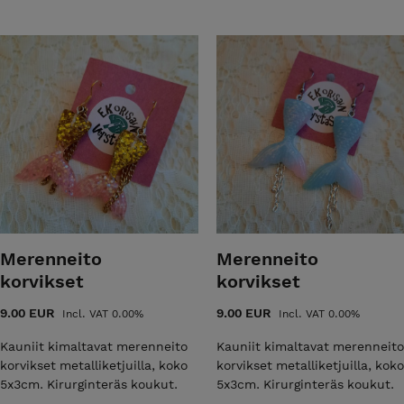
pän mittatilaustöitä ja vanhojen huonekalujen
en ota yhteyttä sähköpostilla.
ain verstas y-2405495-1 Huomioitavaa!!!
nat eivät sisällä enään ALV 25,5%, sillä
arvonlisävero velvollinen liiketoiminnan
Merenneito
Merenneito
korvikset
korvikset
9.00 EUR
9.00 EUR
Incl. VAT 0.00%
Incl. VAT 0.00%
Kauniit kimaltavat merenneito
Kauniit kimaltavat merenneito
korvikset metalliketjuilla, koko
korvikset metalliketjuilla, koko
5x3cm. Kirurginteräs koukut.
5x3cm. Kirurginteräs koukut.