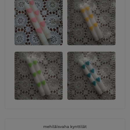
itse tuotteista löydät hauskoja settejä itse tehtäviin
kierrätys tuotteisiin.
Mahdollista tilata myös puusepän mittatilaustöitä ja
vanhojen huonekalujen kunnostusta vanhaa
kunnioittaen ota yhteyttä sähköpostilla.
riikkametso@gmail.com
EkoRisain verstas y-
2405495-1 Huomioitavaa!!! 1.6.2026 alkaen
tuotteiden hinnat eivät sisällä enään ALV 25,5%, sillä
EkoRisain verstas ei ole enään arvonlisävero
velvollinen liiketoiminnan vähäisyyden vuoksi.
mehiläisvaha kynttilät