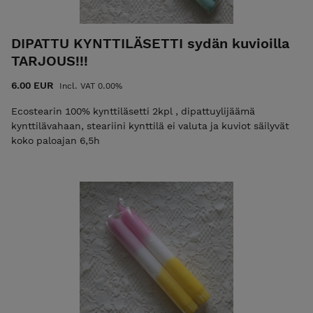
DIPATTU KYNTTILÄSETTI sydän kuvioilla
TARJOUS!!!
6.00 EUR
Incl. VAT 0.00%
Ecostearin 100% kynttiläsetti 2kpl , dipattuylijäämä
kynttilävahaan, steariini kynttilä ei valuta ja kuviot säilyvät
koko paloajan 6,5h