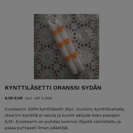
KYNTTILÄSETTI ORANSSI SYDÄN
6.00 EUR
Incl. VAT 0.00%
Ecostearin 100% kynttiläsetti 2kpl , kuvioitu kynttilävahalla,
steariini kynttilä ei valuta ja kuviot säilyvät koko paloajan
6,5h. Ecostearin on puhdas luonnon öljystä valmistettu ja
palaa puhtaasti ilman päästöjä.