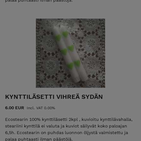
palaa puhtaasti ilman päästöjä.
KYNTTILÄSETTI VIHREÄ SYDÄN
6.00 EUR
Incl. VAT 0.00%
Ecostearin 100% kynttiläsetti 2kpl , kuvioitu kynttilävahalla,
steariini kynttilä ei valuta ja kuviot säilyvät koko paloajan
6,5h. Ecostearin on puhdas luonnon öljystä valmistettu ja
palaa puhtaasti ilman päästöjä.