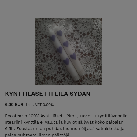
KYNTTILÄSETTI LILA SYDÄN
6.00 EUR
Incl. VAT 0.00%
Ecostearin 100% kynttiläsetti 2kpl , kuvioitu kynttilävahalla,
steariini kynttilä ei valuta ja kuviot säilyvät koko paloajan
6,5h. Ecostearin on puhdas luonnon öljystä valmistettu ja
palaa puhtaasti ilman päästöjä.