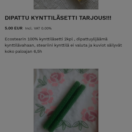
DIPATTU KYNTTILÄSETTI TARJOUS!!!
5.00 EUR
Incl. VAT 0.00%
Ecostearin 100% kynttiläsetti 2kpl , dipattuylijäämä
kynttilävahaan, steariini kynttilä ei valuta ja kuviot säilyvät
koko paloajan 6,5h