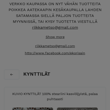
VERKKO KAUPASSA ON NYT VÄHÄN TUOTTEITA
POIKKEA AATEKAAPIN KESÄKAUPALLA LAHDEN
SATAMASSA SIELLÄ PALJON TUOTTEITA
MYYNNISSÄ, TAI KYSY TUOTETTA VIESTILLÄ
riikkametso@gmail.com
EKORISAIN VERSTAAN VERKKOKAUPASTA LÖYDÄT
Show more
IHANAT KIERRÄTYS- JA EKOKÄSITYÖT, lahjaksi tai
riikkametso@gmail.com
omaan käyttöön tervetuloa tutustumaan. Tuotteet
http://www.facebook.com/ekorisain
valmistetaan Lahdessa kotiverstaalla ja
työhuoneella. Tuotteet valmistetaan kierrätys-ja
ekomateriaaleja hyödyntäen, ja ne syntyvät
rakkaudesta vanhoihin astioihin, sekä puuhun ja
KYNTTILÄT
moneen muuhun kierrätysmateriaaliin. Tuotteet
käsitellään luonnon öljyillä ja vahoilla
mahdollisimman ekologisesti, uudet materiaalit
KUVIO KYNTTILÄT 100% steariini kasviöljyistä, palaa
valitaan ekomateriaaleista. Tuotteet syntyvät
puhtaasti
rakkaudesta luontoon ja ekologisuuteen, niissä
hyödynnetään monenlaisia käsityötekniikoita. Tee se