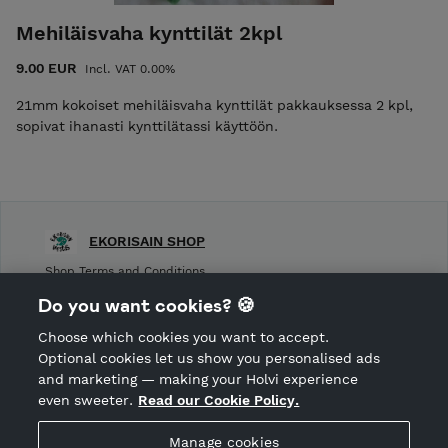
Mehiläisvaha kynttilät 2kpl
9.00 EUR
Incl. VAT 0.00%
21mm kokoiset mehiläisvaha kynttilät pakkauksessa 2 kpl,
sopivat ihanasti kynttilätassi käyttöön.
EKORISAIN SHOP
Shop Terms and Conditions
Shop privacy policy
Do you want cookies? 🍪
Cancellation policy
Choose which cookies you want to accept.
CANCEL ORDER
Optional cookies let us show you personalised ads
and marketing — making your Holvi experience
even sweeter.
Read our Cookie Policy.
Hosted by Holvi
Manage cookies