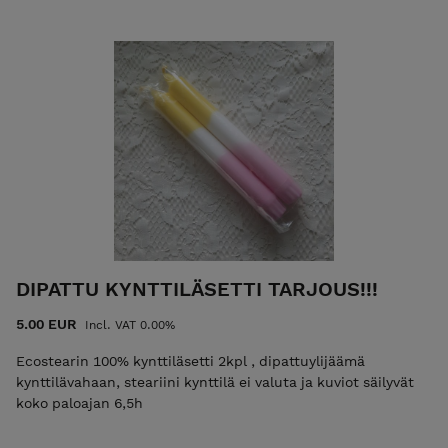
DIPATTU KYNTTILÄSETTI TARJOUS!!!
5.00 EUR
Incl. VAT 0.00%
Ecostearin 100% kynttiläsetti 2kpl , dipattuylijäämä
kynttilävahaan, steariini kynttilä ei valuta ja kuviot säilyvät
koko paloajan 6,5h