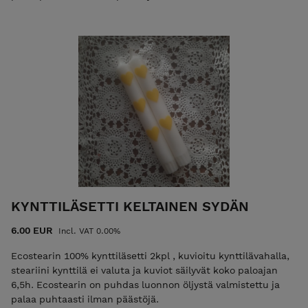
KYNTTILÄSETTI KELTAINEN SYDÄN
6.00 EUR
Incl. VAT 0.00%
Ecostearin 100% kynttiläsetti 2kpl , kuvioitu kynttilävahalla,
steariini kynttilä ei valuta ja kuviot säilyvät koko paloajan
6,5h. Ecostearin on puhdas luonnon öljystä valmistettu ja
palaa puhtaasti ilman päästöjä.