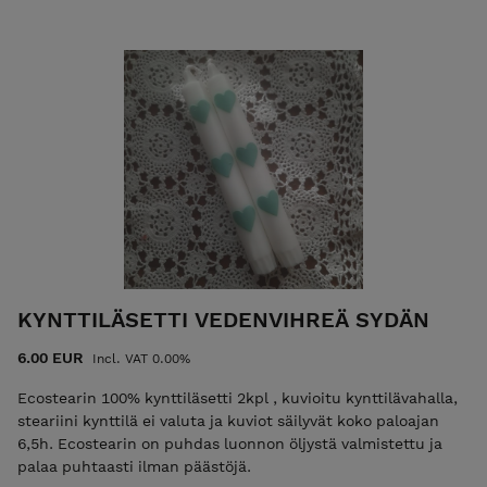
KYNTTILÄSETTI VEDENVIHREÄ SYDÄN
6.00 EUR
Incl. VAT 0.00%
Ecostearin 100% kynttiläsetti 2kpl , kuvioitu kynttilävahalla,
steariini kynttilä ei valuta ja kuviot säilyvät koko paloajan
6,5h. Ecostearin on puhdas luonnon öljystä valmistettu ja
palaa puhtaasti ilman päästöjä.