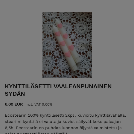
KYNTTILÄSETTI VAALEANPUNAINEN
SYDÄN
6.00 EUR
Incl. VAT 0.00%
Ecostearin 100% kynttiläsetti 2kpl , kuvioitu kynttilävahalla,
steariini kynttilä ei valuta ja kuviot säilyvät koko paloajan
6,5h. Ecostearin on puhdas luonnon öljystä valmistettu ja