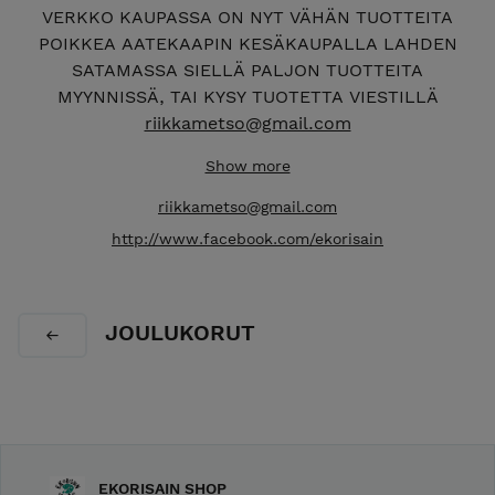
VERKKO KAUPASSA ON NYT VÄHÄN TUOTTEITA
POIKKEA AATEKAAPIN KESÄKAUPALLA LAHDEN
SATAMASSA SIELLÄ PALJON TUOTTEITA
MYYNNISSÄ, TAI KYSY TUOTETTA VIESTILLÄ
riikkametso@gmail.com
EKORISAIN VERSTAAN VERKKOKAUPASTA LÖYDÄT
Show more
IHANAT KIERRÄTYS- JA EKOKÄSITYÖT, lahjaksi tai
riikkametso@gmail.com
omaan käyttöön tervetuloa tutustumaan. Tuotteet
http://www.facebook.com/ekorisain
valmistetaan Lahdessa kotiverstaalla ja
työhuoneella. Tuotteet valmistetaan kierrätys-ja
ekomateriaaleja hyödyntäen, ja ne syntyvät
rakkaudesta vanhoihin astioihin, sekä puuhun ja
JOULUKORUT
moneen muuhun kierrätysmateriaaliin. Tuotteet
käsitellään luonnon öljyillä ja vahoilla
mahdollisimman ekologisesti, uudet materiaalit
valitaan ekomateriaaleista. Tuotteet syntyvät
rakkaudesta luontoon ja ekologisuuteen, niissä
hyödynnetään monenlaisia käsityötekniikoita. Tee se
EKORISAIN SHOP