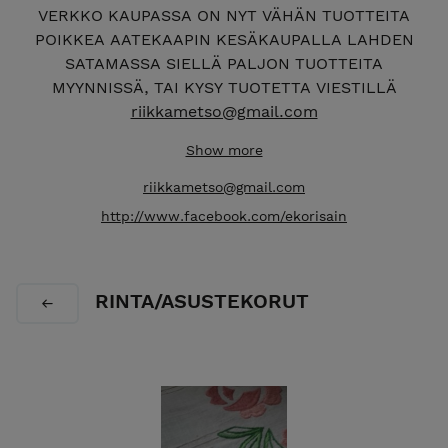
VERKKO KAUPASSA ON NYT VÄHÄN TUOTTEITA
POIKKEA AATEKAAPIN KESÄKAUPALLA LAHDEN
SATAMASSA SIELLÄ PALJON TUOTTEITA
MYYNNISSÄ, TAI KYSY TUOTETTA VIESTILLÄ
riikkametso@gmail.com
EKORISAIN VERSTAAN VERKKOKAUPASTA LÖYDÄT
Show more
IHANAT KIERRÄTYS- JA EKOKÄSITYÖT, lahjaksi tai
riikkametso@gmail.com
omaan käyttöön tervetuloa tutustumaan. Tuotteet
http://www.facebook.com/ekorisain
valmistetaan Lahdessa kotiverstaalla ja
työhuoneella. Tuotteet valmistetaan kierrätys-ja
ekomateriaaleja hyödyntäen, ja ne syntyvät
rakkaudesta vanhoihin astioihin, sekä puuhun ja
RINTA/ASUSTEKORUT
moneen muuhun kierrätysmateriaaliin. Tuotteet
käsitellään luonnon öljyillä ja vahoilla
mahdollisimman ekologisesti, uudet materiaalit
valitaan ekomateriaaleista. Tuotteet syntyvät
rakkaudesta luontoon ja ekologisuuteen, niissä
hyödynnetään monenlaisia käsityötekniikoita. Tee se