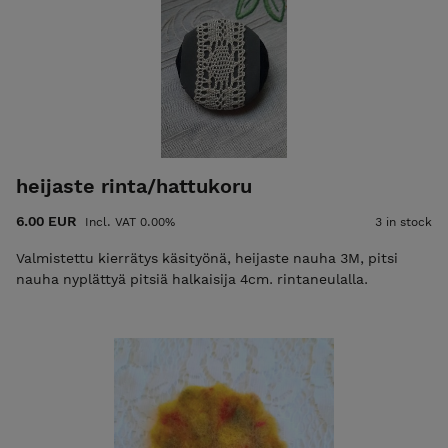
itse tuotteista löydät hauskoja settejä itse tehtäviin
kierrätys tuotteisiin.
Mahdollista tilata myös puusepän mittatilaustöitä ja
vanhojen huonekalujen kunnostusta vanhaa
kunnioittaen ota yhteyttä sähköpostilla.
riikkametso@gmail.com
EkoRisain verstas y-
2405495-1 Huomioitavaa!!! 1.6.2026 alkaen
heijaste rinta/hattukoru
tuotteiden hinnat eivät sisällä enään ALV 25,5%, sillä
6.00 EUR
EkoRisain verstas ei ole enään arvonlisävero
Incl. VAT 0.00%
3 in stock
velvollinen liiketoiminnan vähäisyyden vuoksi.
Valmistettu kierrätys käsityönä, heijaste nauha 3M, pitsi
nauha nyplättyä pitsiä halkaisija 4cm. rintaneulalla.