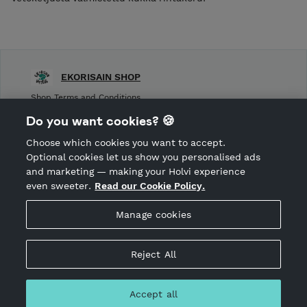
EKORISAIN SHOP
Shop Terms and Conditions
Shop privacy policy
Do you want cookies? 🍪
Cancellation policy
Choose which cookies you want to accept.
CANCEL ORDER
Optional cookies let us show you personalised ads
and marketing — making your Holvi experience
even sweeter.
Read our Cookie Policy.
Hosted by Holvi
Manage cookies
Holvi Payment Services Ltd is regulated by the Financial
Supervisory Authority of Finland as an Authorised Payment
Institution with license to operate in the European Economic
Reject All
Area.
© 2026 Holvi Payment Services Ltd.
Accept all