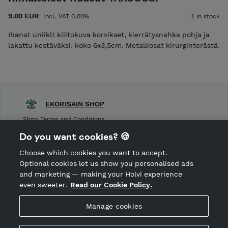
9.00 EUR
Incl. VAT 0.00%
1 in stock
Ihanat uniikit kiiltokuva korvikset, kierrätysnahka pohja ja
lakattu kestäväksi. koko 6x3,5cm. Metalliosat kirurginterästä.
EKORISAIN SHOP
Shop Terms and Conditions
Shop privacy policy
Do you want cookies? 🍪
Cancellation policy
Choose which cookies you want to accept.
CANCEL ORDER
Optional cookies let us show you personalised ads
and marketing — making your Holvi experience
even sweeter.
Read our Cookie Policy.
Hosted by Holvi
Manage cookies
Holvi Payment Services Ltd is regulated by the Financial
Supervisory Authority of Finland as an Authorised Payment