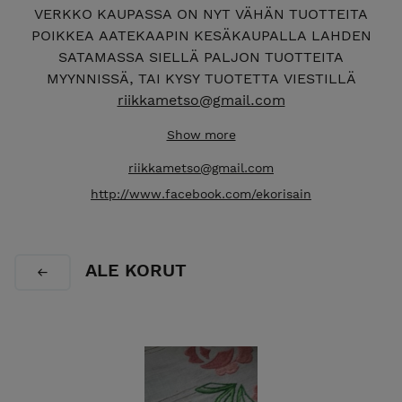
VERKKO KAUPASSA ON NYT VÄHÄN TUOTTEITA
POIKKEA AATEKAAPIN KESÄKAUPALLA LAHDEN
SATAMASSA SIELLÄ PALJON TUOTTEITA
MYYNNISSÄ, TAI KYSY TUOTETTA VIESTILLÄ
riikkametso@gmail.com
EKORISAIN VERSTAAN VERKKOKAUPASTA LÖYDÄT
Show more
IHANAT KIERRÄTYS- JA EKOKÄSITYÖT, lahjaksi tai
riikkametso@gmail.com
omaan käyttöön tervetuloa tutustumaan. Tuotteet
http://www.facebook.com/ekorisain
valmistetaan Lahdessa kotiverstaalla ja
työhuoneella. Tuotteet valmistetaan kierrätys-ja
ekomateriaaleja hyödyntäen, ja ne syntyvät
rakkaudesta vanhoihin astioihin, sekä puuhun ja
ALE KORUT
moneen muuhun kierrätysmateriaaliin. Tuotteet
käsitellään luonnon öljyillä ja vahoilla
mahdollisimman ekologisesti, uudet materiaalit
valitaan ekomateriaaleista. Tuotteet syntyvät
rakkaudesta luontoon ja ekologisuuteen, niissä
hyödynnetään monenlaisia käsityötekniikoita. Tee se