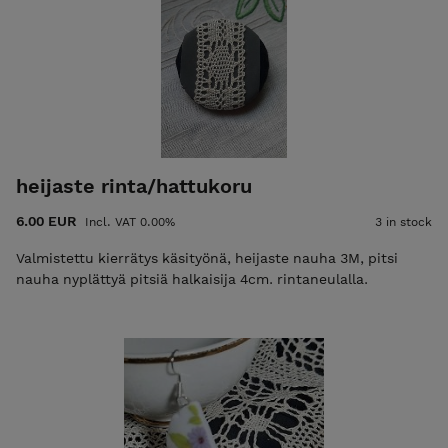
itse tuotteista löydät hauskoja settejä itse tehtäviin
kierrätys tuotteisiin.
Mahdollista tilata myös puusepän mittatilaustöitä ja
vanhojen huonekalujen kunnostusta vanhaa
kunnioittaen ota yhteyttä sähköpostilla.
riikkametso@gmail.com
EkoRisain verstas y-
2405495-1 Huomioitavaa!!! 1.6.2026 alkaen
heijaste rinta/hattukoru
tuotteiden hinnat eivät sisällä enään ALV 25,5%, sillä
6.00 EUR
EkoRisain verstas ei ole enään arvonlisävero
Incl. VAT 0.00%
3 in stock
velvollinen liiketoiminnan vähäisyyden vuoksi.
Valmistettu kierrätys käsityönä, heijaste nauha 3M, pitsi
nauha nyplättyä pitsiä halkaisija 4cm. rintaneulalla.