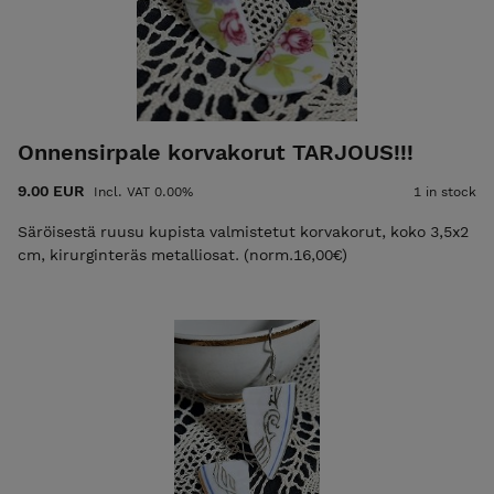
Onnensirpale korvakorut TARJOUS!!!
9.00 EUR
Incl. VAT 0.00%
1 in stock
Säröisestä ruusu kupista valmistetut korvakorut, koko 3,5x2
cm, kirurginteräs metalliosat. (norm.16,00€)