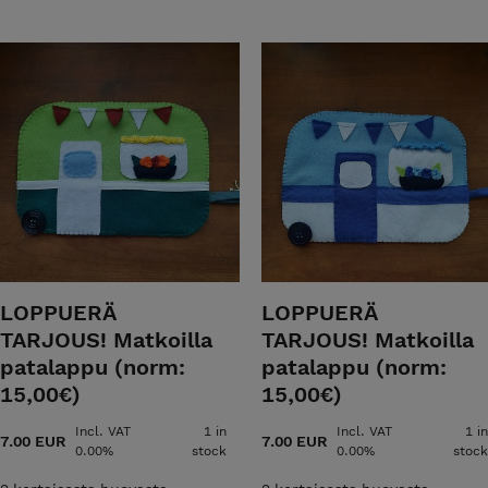
pän mittatilaustöitä ja vanhojen huonekalujen
en ota yhteyttä sähköpostilla.
ain verstas y-2405495-1 Huomioitavaa!!!
nat eivät sisällä enään ALV 25,5%, sillä
arvonlisävero velvollinen liiketoiminnan
LOPPUERÄ
LOPPUERÄ
TARJOUS! Matkoilla
TARJOUS! Matkoilla
patalappu (norm:
patalappu (norm:
15,00€)
15,00€)
Incl. VAT
1 in
Incl. VAT
1 in
7.00 EUR
7.00 EUR
0.00%
stock
0.00%
stock