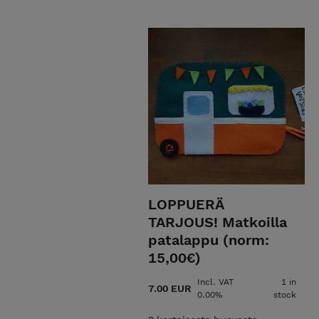
Mahdollista tilata myös puuse
kunnostusta vanhaa kunnioitta
riikkametso@gmail.com
EkoRis
1.6.2026 alkaen tuotteiden hin
EkoRisain verstas ei ole enään 
vähäisyyden vuoksi.
LOPPUERÄ
TARJOUS! Matkoilla
patalappu (norm:
15,00€)
Incl. VAT
1 in
7.00 EUR
0.00%
stock