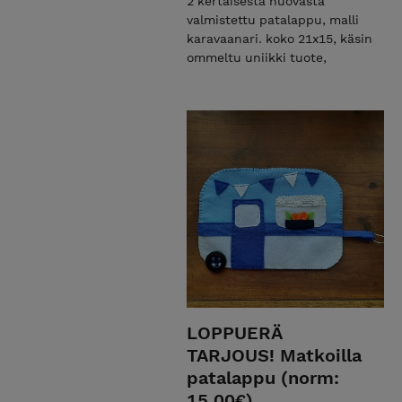
2 kertaisesta huovasta
valmistettu patalappu, malli
karavaanari. koko 21x15, käsin
ommeltu uniikki tuote,
LOPPUERÄ
TARJOUS! Matkoilla
patalappu (norm:
15,00€)