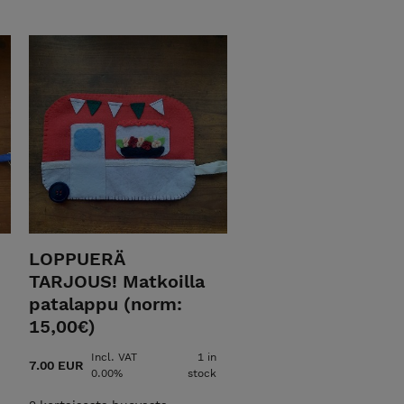
LOPPUERÄ
TARJOUS! Matkoilla
patalappu (norm:
15,00€)
Incl. VAT
1 in
7.00 EUR
0.00%
stock