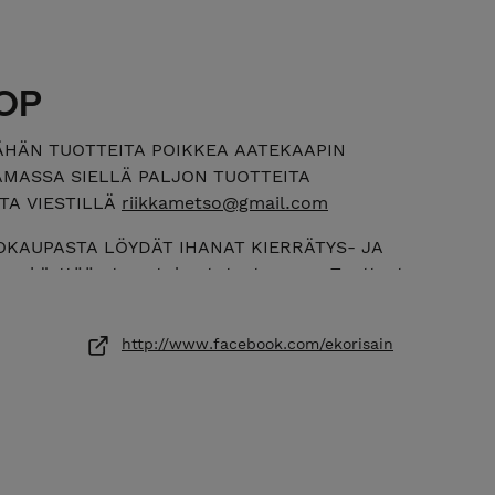
OP
ÄHÄN TUOTTEITA POIKKEA AATEKAAPIN
MASSA SIELLÄ PALJON TUOTTEITA
TA VIESTILLÄ
riikkametso@gmail.com
OKAUPASTA LÖYDÄT IHANAT KIERRÄTYS- JA
aan käyttöön tervetuloa tutustumaan. Tuotteet
taalla ja työhuoneella. Tuotteet valmistetaan
yödyntäen, ja ne syntyvät rakkaudesta
http://www.facebook.com/ekorisain
hun ja moneen muuhun kierrätysmateriaaliin.
jyillä ja vahoilla mahdollisimman ekologisesti,
materiaaleista. Tuotteet syntyvät rakkaudesta
iissä hyödynnetään monenlaisia
tuotteista löydät hauskoja settejä itse tehtäviin