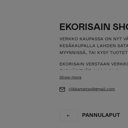
EKORISAIN SH
VERKKO KAUPASSA ON NYT V
KESÄKAUPALLA LAHDEN SATA
MYYNNISSÄ, TAI KYSY TUOTET
EKORISAIN VERSTAAN VERKK
EKOKÄSITYÖT, lahjaksi tai om
valmistetaan Lahdessa kotivers
Show more
kierrätys-ja ekomateriaaleja h
riikkametso@gmail.com
vanhoihin astioihin, sekä puu
Tuotteet käsitellään luonnon öl
uudet materiaalit valitaan eko
luontoon ja ekologisuuteen, n
PANNULAPUT
käsityötekniikoita. Tee se itse 
kierrätys tuotteisiin.