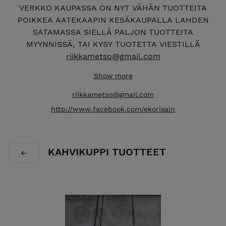
VERKKO KAUPASSA ON NYT VÄHÄN TUOTTEITA
POIKKEA AATEKAAPIN KESÄKAUPALLA LAHDEN
SATAMASSA SIELLÄ PALJON TUOTTEITA
MYYNNISSÄ, TAI KYSY TUOTETTA VIESTILLÄ
riikkametso@gmail.com
EKORISAIN VERSTAAN VERKKOKAUPASTA LÖYDÄT
Show more
IHANAT KIERRÄTYS- JA EKOKÄSITYÖT, lahjaksi tai
riikkametso@gmail.com
omaan käyttöön tervetuloa tutustumaan. Tuotteet
http://www.facebook.com/ekorisain
valmistetaan Lahdessa kotiverstaalla ja
työhuoneella. Tuotteet valmistetaan kierrätys-ja
ekomateriaaleja hyödyntäen, ja ne syntyvät
rakkaudesta vanhoihin astioihin, sekä puuhun ja
KAHVIKUPPI TUOTTEET
moneen muuhun kierrätysmateriaaliin. Tuotteet
käsitellään luonnon öljyillä ja vahoilla
mahdollisimman ekologisesti, uudet materiaalit
valitaan ekomateriaaleista. Tuotteet syntyvät
rakkaudesta luontoon ja ekologisuuteen, niissä
hyödynnetään monenlaisia käsityötekniikoita. Tee se