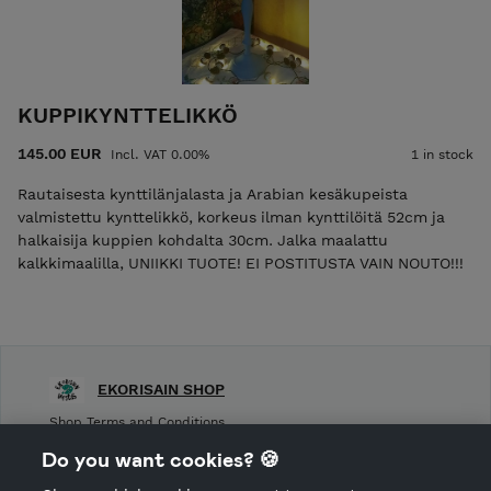
KUPPIKYNTTELIKKÖ
145.00 EUR
Incl. VAT 0.00%
1 in stock
Rautaisesta kynttilänjalasta ja Arabian kesäkupeista
valmistettu kynttelikkö, korkeus ilman kynttilöitä 52cm ja
halkaisija kuppien kohdalta 30cm. Jalka maalattu
kalkkimaalilla, UNIIKKI TUOTE! EI POSTITUSTA VAIN NOUTO!!!
EKORISAIN SHOP
Shop Terms and Conditions
Shop privacy policy
Do you want cookies? 🍪
Cancellation policy