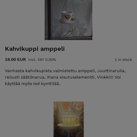
Kahvikuppi amppeli
19.00 EUR
Incl. VAT 0.00%
1 in stock
Vanhasta kahvikupista valmistettu amppeli, Juuttinarulla,
reilusti säätönarua, ihana sisutuselementti, Vinkki!!! Voi
käyttää myös led kynttilää.