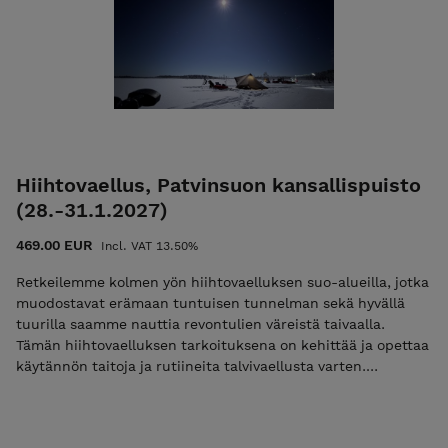
hyväksyt nämä ehdot! Ulkoilma Akatemian ehdot. Kiittäen,
Vesa Viittala 0405268562 vesa@ulkoilmaakatemia.fi
Kouluttaja/Ulkoilma Akatemia
Hiihtovaellus, Patvinsuon kansallispuisto
(28.-31.1.2027)
469.00 EUR
Incl. VAT 13.50%
Retkeilemme kolmen yön hiihtovaelluksen suo-alueilla, jotka
muodostavat erämaan tuntuisen tunnelman sekä hyvällä
tuurilla saamme nauttia revontulien väreistä taivaalla.
Tämän hiihtovaelluksen tarkoituksena on kehittää ja opettaa
käytännön taitoja ja rutiineita talvivaellusta varten.
Varusteiden turvallista käyttämistä ja tutustumme niiden
tarkoitukseen. Harjoittelemme leirielämää ja pohdimme
mahdollisia eteen tulevia haasteita. Vaellus antaa hyvät