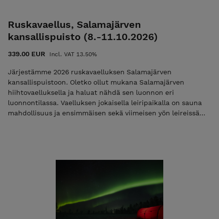
Ruskavaellus, Salamajärven
kansallispuisto (8.-11.10.2026)
339.00 EUR
Incl. VAT 13.50%
Järjestämme 2026 ruskavaelluksen Salamajärven
kansallispuistoon. Oletko ollut mukana Salamajärven
hiihtovaelluksella ja haluat nähdä sen luonnon eri
luonnontilassa. Vaelluksen jokaisella leiripaikalla on sauna
mahdollisuus ja ensimmäisen sekä viimeisen yön leireissä
mahdollisuus myös vuokratupa majoitukseen. Iltaisin
voimme nauttia maittavia retkieväitä nuotion äärellä.
Vaellukselle osallistuminen ei vaadi aikaisempaa
retkeilykokemusta (suosittelemme kuitenkin
valmistautumaan vaellukseen), eikä kaikkia
retkeilyvarusteita. Kauttamme on mahdollista lainata kaikki
välttämättömät varusteet. Osallistujat saavat
mahdollisuuden osallistua Ulkoilma Akatemian retkeilyn
verkkokurssille. Maasto on melko helppoa kulkea, mutta
polku on paikoin kivinen. Kiviset osuudet ovat kuitenkin