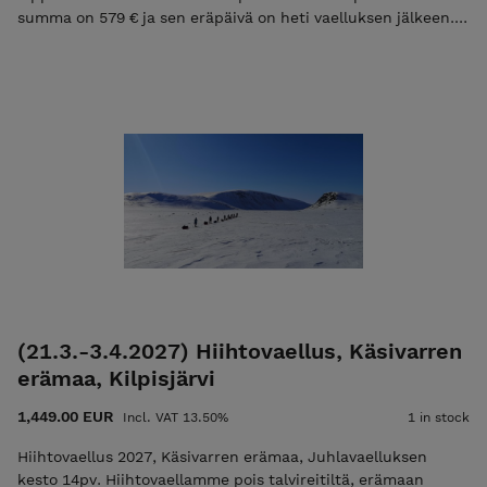
summa on 579 € ja sen eräpäivä on heti vaelluksen jälkeen.
Mikäli maksat vain ilmoittautumismaksun niin käytä
alennuskoodia "varaus2027". Pelkkä ilmoittautumismaksu ei
ole mahdollista jos vaelluksen alkuun on alle 30 vrk. Tutustu
ja lue palvelun käyttö-, ilmoittautumis- ja peruutusehdot.
Ilmoittautumalla mukaan hyväksyt nämä ehdot! Ulkoilma
Akatemian ehdot.
(21.3.-3.4.2027) Hiihtovaellus, Käsivarren
erämaa, Kilpisjärvi
1,449.00 EUR
Incl. VAT 13.50%
1 in stock
Hiihtovaellus 2027, Käsivarren erämaa, Juhlavaelluksen
kesto 14pv. Hiihtovaellamme pois talvireitiltä, erämaan