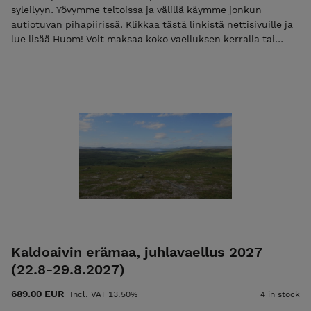
syleilyyn. Yövymme teltoissa ja välillä käymme jonkun
autiotuvan pihapiirissä. Klikkaa tästä linkistä nettisivuille ja
lue lisää Huom! Voit maksaa koko vaelluksen kerralla tai
maksaa ilmoittautumismaksun 50€, jolloin lähetämme Teille
loppusummasta laskun sähköpostissa. Mikäli maksat vain
ilmoittautumismaksun niin käytä koodia "varaus2027".
Pelkkä ilmoittautumismaksu ei ole mahdollista jos
vaelluksen alkuun on alle 30 vrk. Tutustu ja lue palvelun
käyttö-, ilmoittautumis- ja peruutusehdot. Ilmoittautumalla
mukaan hyväksyt nämä ehdot! Ulkoilma Akatemian ehdot.
Kiittäen, Vesa Viittala 0405268562 vesa@ulkoilmaakatemia.fi
Kouluttaja/Ulkoilma Akatemia
Kaldoaivin erämaa, juhlavaellus 2027
(22.8-29.8.2027)
689.00 EUR
Incl. VAT 13.50%
4 in stock