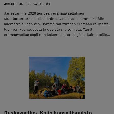
499.00 EUR
Incl. VAT 13.50%
Järjestämme 2026 lempeän erämaavaelluksen
Muotkatuntureille! Tällä erämaavaelluksella emme keräile
kilometrejä vaan keskitymme nauttimaan erämaan rauhasta,
luonnon kauneudesta ja upeista maisemista. Tämä
erämaavaellus sopii niin kokeneille retkeilijöille kuin uusille
seikkailijoille, jotka haluavat irrottautua arjen kiireestä ja
kokea erämaan turvallisesti. Muotkan erämaa-alueen
lumoavaa tunturiseutua värittävät kumpuilevat tunturit,
kauniit järvet ja virtaavat joet. Kauniilla leiripaikoilla
ehdimme nauttia leirielämästä ja tutustua lähiympäristöön.
Muotkan vaelluksella kuljemme poluttomassa maastossa ja
yövymme teltoissa. Päivämatkamme ovat maltillisia noin 8–
10 km. Yövymme kaksi yötä samassa leirissä ja teemme
päiväretken ilman painavia rinkkoja. Muotkan vaelluksen
vaativuutta lisää retkeilyrakenteiden puuttuminen. Tupia ja
huusseja ei reitillämme ole. HUOM! Ilmoittaudu mukaan
maksamalla toimisto- ja materiaalimaksun 50€! Toimisto- ja
materiaalimaksu alennuskoodilla ”varaus2026” Vain 8
paikkaa! Toimisto- ja materiaalimaksun maksamisen jälkeen
Ruskavaellus, Kolin kansallispuisto