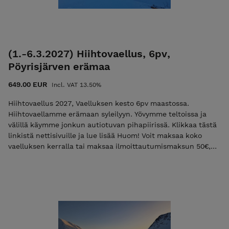
eräpäivä on heti vaelluksen jälkeen. Mikäli maksat vain
ilmoittautumismaksun niin käytä alennuskoodia
"varaus2027". Pelkkä ilmoittautumismaksu ei ole mahdollista
jos vaelluksen alkuun on alle 30 vrk. Tutustu ja lue palvelun
käyttö-, ilmoittautumis- ja peruutusehdot. Ilmoittautumalla
(1.-6.3.2027) Hiihtovaellus, 6pv,
mukaan hyväksyt nämä ehdot! Ulkoilma Akatemian ehdot.
Pöyrisjärven erämaa
649.00 EUR
Incl. VAT 13.50%
Hiihtovaellus 2027, Vaelluksen kesto 6pv maastossa.
Hiihtovaellamme erämaan syleilyyn. Yövymme teltoissa ja
välillä käymme jonkun autiotuvan pihapiirissä. Klikkaa tästä
linkistä nettisivuille ja lue lisää Huom! Voit maksaa koko
vaelluksen kerralla tai maksaa ilmoittautumismaksun 50€,
jolloin lähetämme Teille loppusummasta laskun
sähköpostissa. Mikäli maksat vain ilmoittautumismaksun
niin käytä koodia "varaus2027". Pelkkä ilmoittautumismaksu
ei ole mahdollista jos vaelluksen alkuun on alle 30 vrk.
Tutustu ja lue palvelun käyttö-, ilmoittautumis- ja
peruutusehdot. Ilmoittautumalla mukaan hyväksyt nämä
ehdot! Ulkoilma Akatemian ehdot. Kiittäen, Vesa Viittala