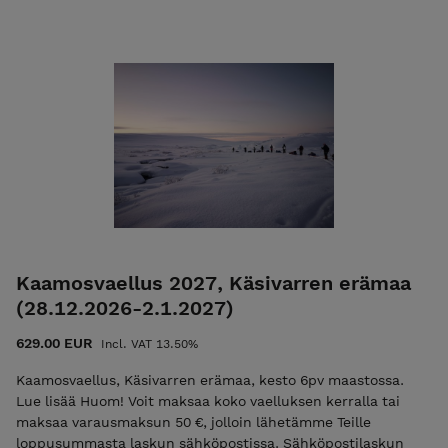
paikkaa! Toimisto- ja materiaalimaksun maksamisen jälkeen
saat sähköpostiisi vahvistuksen osallistumisesta
Loppulaskun saat noin kaksi viikkoa ennen vaelluksen alkua,
jonka eräpäivä on heti vaelluksen jälkeen Tämän vaelluksen
voit maksaa osittain (maksu 50-400€) liikuntaedulla, katso
ohjeet nettisivuilta info valikon takaa. Mikäli haluat maksaa
vaelluksen kokonaan ja heti, olethan ensin yhteydessä
sähköpostitse, kiitos! info@ulkoilmaakatemia.fi Tutustu ja
lue palvelun käyttö-, ilmoittautumis- ja peruutusehdot.
Ilmoittautumalla mukaan hyväksyt nämä ehdot! Ulkoilma
Akatemian ehdot. Kiittäen, Vesa Viittala 0405268562
vesa@ulkoilmaakatemia.fi Kouluttaja/Ulkoilma Akatemia
Kaamosvaellus 2027, Käsivarren erämaa
(28.12.2026-2.1.2027)
629.00 EUR
Incl. VAT 13.50%
Kaamosvaellus, Käsivarren erämaa, kesto 6pv maastossa.
Lue lisää Huom! Voit maksaa koko vaelluksen kerralla tai
maksaa varausmaksun 50 €, jolloin lähetämme Teille
loppusummasta laskun sähköpostissa. Sähköpostilaskun