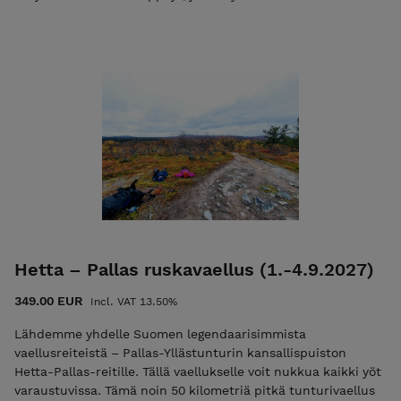
tunturimassiivit. Helagsin ja Sylarnan jäätiköiden äärellä voit
kokea henkeäsalpaavia maisemia, samalla kun nautit
puhtaasta ilmasta ja kauniista luonnosta. Tämä vaellus on
tilaisuus kokea Jämtlandin ainutlaatuinen luonto, joka
hieman haastaa vaeltajaa mm. vesistön ylityksillä ja
palkitsee puolestaan todella upeilla maisemilla. Lue lisää
Huom! Voit maksaa koko vaelluksen kerralla tai maksaa
ilmoittatumismaksun 50 €, jolloin lähetämme Teille
loppusummasta laskun sähköpostissa. Sähköpostilaskun
eräpäivä on heti vaelluksen jälkeen. Mikäli maksat vain
ilmoittatumismaksun niin käytä alennuskoodia "varaus2026".
Pelkkä varausmaksu ei ole mahdollista jos vaelluksen alkuun
on alle 30 vrk. Lisätietoa ehdoista EHDOT
Hetta – Pallas ruskavaellus (1.-4.9.2027)
349.00 EUR
Incl. VAT 13.50%
Lähdemme yhdelle Suomen legendaarisimmista
vaellusreiteistä – Pallas-Yllästunturin kansallispuiston
Hetta-Pallas-reitille. Tällä vaellukselle voit nukkua kaikki yöt
varaustuvissa. Tämä noin 50 kilometriä pitkä tunturivaellus