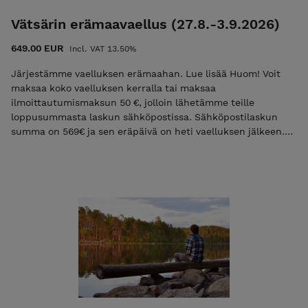
Vätsärin erämaavaellus (27.8.-3.9.2026)
649.00 EUR
Incl. VAT 13.50%
Järjestämme vaelluksen erämaahan. Lue lisää Huom! Voit
maksaa koko vaelluksen kerralla tai maksaa
ilmoittautumismaksun 50 €, jolloin lähetämme teille
loppusummasta laskun sähköpostissa. Sähköpostilaskun
summa on 569€ ja sen eräpäivä on heti vaelluksen jälkeen.
Mikäli maksat vain ilmoittautumismaksun niin käytä
alennuskoodia "varaus2026". Pelkkä varausmaksu ei ole
mahdollista jos vaelluksen alkuun on alle 30 vrk. Lisätietoa
ehdoista EHDOT