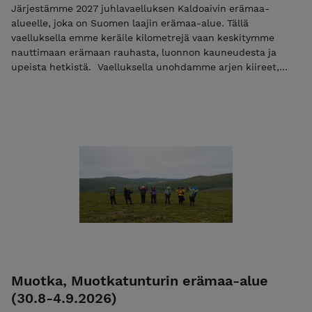
Järjestämme 2027 juhlavaelluksen Kaldoaivin erämaa-
alueelle, joka on Suomen laajin erämaa-alue. Tällä
vaelluksella emme keräile kilometrejä vaan keskitymme
nauttimaan erämaan rauhasta, luonnon kauneudesta ja
upeista hetkistä. Vaelluksella unohdamme arjen kiireet,
nautimme läsnäolosta ja luonnosta sekä ihailemme
auringonlaskuja upeissa leiripaikoista. Vaellamme pääosin
poluttomilla taipaleilla 10 päivää ja 9 yötä. Lue tästä lisää
Voit maksaa toimisto- ja materiaalimaksun 50 €. Toimisto- ja
materiaalimaksu alennuskoodilla ”varaus2027”. Toimisto- ja
materiaalimaksun maksamisen jälkeen saat sähköpostiisi
vahvistuksen sekä loppulaskun, jonka eräpäivä on heti
vaelluksen jälkeen. Tämän vaelluksen voit maksaa myös
liikuntaedulla. Lisätietoa ehdoista EHDOT
Muotka, Muotkatunturin erämaa-alue
(30.8-4.9.2026)