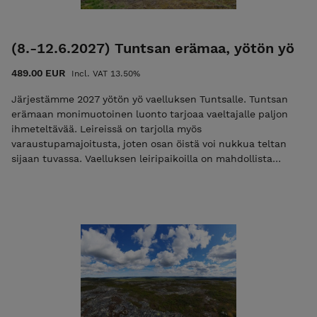
(8.-12.6.2027) Tuntsan erämaa, yötön yö
489.00 EUR
Incl. VAT 13.50%
Järjestämme 2027 yötön yö vaelluksen Tuntsalle. Tuntsan
erämaan monimuotoinen luonto tarjoaa vaeltajalle paljon
ihmeteltävää. Leireissä on tarjolla myös
varaustupamajoitusta, joten osan öistä voi nukkua teltan
sijaan tuvassa. Vaelluksen leiripaikoilla on mahdollista
rentoutua iltaisin saunan lämmössä (kts ohjelma). Reitti
mukailee UKK-reittiä ja teemme huiputuksia avotuntureille
maisemien ihasteluun. Tällä vaelluksella keskitymme
nauttimaan luonnon tarjoamasta rauhasta ja
kiireettömyydestä, unohtamatta ns. hitaita aamuja.
Vaellamme 4 päivää ja 3 yötä, vaelluksen pituus on noin 50
km. Hinta sisältää verot ⁠metsähallituksen kävijä- ja
käyttömaksut ⁠kattavan infokirjeen varustelistoineen
⁠whatsapp-tuen ⁠kuvapankin ⁠ohjauksen maastossa
⁠varaustupien maksut lähes kaikkien ⁠retkeilyvarusteiden