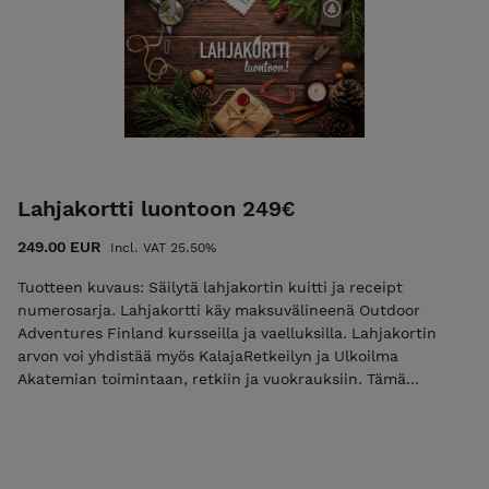
Lahjakortti luontoon 249€
249.00 EUR
Incl. VAT 25.50%
Tuotteen kuvaus: Säilytä lahjakortin kuitti ja receipt
numerosarja. Lahjakortti käy maksuvälineenä Outdoor
Adventures Finland kursseilla ja vaelluksilla. Lahjakortin
arvon voi yhdistää myös KalajaRetkeilyn ja Ulkoilma
Akatemian toimintaan, retkiin ja vuokrauksiin. Tämä
lahjakortti on voimassa vuoden ostopäivästä alkaen.
Lahjakortti lähetetään tilaajan tai toivottuun sähköpostiin
mahdollisimman pian mutta viimeistään seitsemän (7)
päivän sisällä tilauksesta. Voit hyödyntää lahjakorttia myös