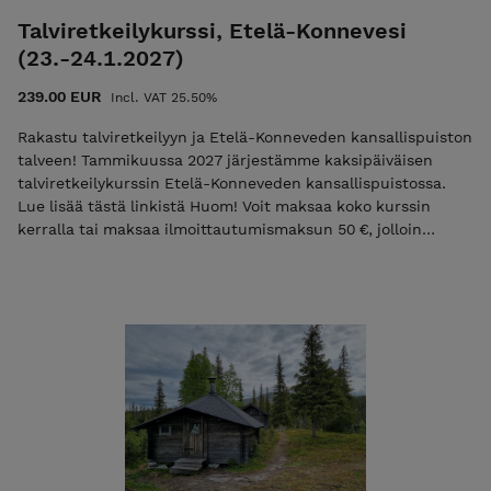
Talviretkeilykurssi, Etelä-Konnevesi
(23.-24.1.2027)
239.00 EUR
Incl. VAT 25.50%
Rakastu talviretkeilyyn ja Etelä-Konneveden kansallispuiston
talveen! Tammikuussa 2027 järjestämme kaksipäiväisen
talviretkeilykurssin Etelä-Konneveden kansallispuistossa.
Lue lisää tästä linkistä Huom! Voit maksaa koko kurssin
kerralla tai maksaa ilmoittautumismaksun 50 €, jolloin
lähetämme teille loppusummasta laskun sähköpostissa.
Mikäli maksat vain ilmoittautumismaksun niin käytä
alennuskoodia "varaus2027". Lisätietoa ehdoista -> EHDOT