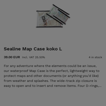
näin. Esimerkki 1: ostat kaksi yön yli kurssia
(2x159,00=318,00) ja maksaa 200 euron arvoisella
lahjakortilla, jonka jälkeen ostoskorin arvoksi jää 118,00
euroa. Esimerkki 2: 159,00 arvoinen lahjakortti sopii esim.
retkeily- tai talviretkeilykurssille 299,00 arvoinen lahjakortti
sopii esim. 4 pv vaellukselle 379,00 arvoinen lahjakortti sopii
esim. 5 pv vaellukselle 449,00 arvoinen lahjakortti sopii esim.
6 pv vaellukselle Mikäli käytät lahjakortin lisäksi
liikuntaetuja (esim. ePassi tai Smartum), niin olethan ensin
yhteydessä asiakaspalveluumme info@kalajaretkeily.fi tai
Sealine Map Case koko L
info@ulkoilmaakatemia.fi Lahjakorttia ei voi palauttaa tai
vaihtaa rahaksi. Lahjakortin saa antaa eteenpäin tai myydä.
39.00 EUR
Incl. VAT 25.50%
4 in stock
Lahjakortissa on 25.5 % veroa.
For any adventure where the elements could be an issue,
our waterproof Map Case is the perfect, lightweight way to
protect maps and other documents (or anything you’d like)
from weather and splashes. The wide-track zip closure is
easy to open and to insert and remove items. Four D-rings,
one on each corner, make it easy to attach the Map Case to
anything you’d like for ease of access and security. Kaikissa
seikkailuissa, joissa sääolosuhteet voivat aiheuttaa ongelmia,
vedenpitävä karttakotelo on täydellinen ja kevyt tapa suojata