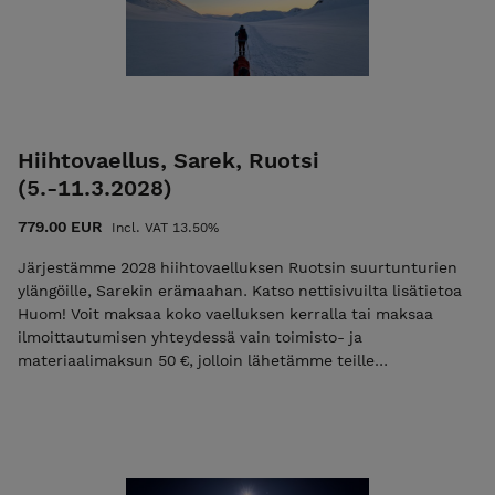
0405268562 vesa@ulkoilmaakatemia.fi Kouluttaja/Ulkoilma
Akatemia
Hiihtovaellus, Sarek, Ruotsi
(5.-11.3.2028)
779.00 EUR
Incl. VAT 13.50%
Järjestämme 2028 hiihtovaelluksen Ruotsin suurtunturien
ylängöille, Sarekin erämaahan. Katso nettisivuilta lisätietoa
Huom! Voit maksaa koko vaelluksen kerralla tai maksaa
ilmoittautumisen yhteydessä vain toimisto- ja
materiaalimaksun 50 €, jolloin lähetämme teille
loppusummasta laskun sähköpostissa. Sähköpostilaskun
eräpäivä on heti vaelluksen jälkeen. Mikäli maksat vain
toimisto- ja materiaalimaksun niin käytä alennuskoodia
"varaus2027". Tutustu ja lue palvelun käyttö-,
ilmoittautumis- ja peruutusehdot. Ilmoittautumalla mukaan