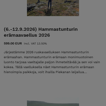
niin käytä alennuskoodia "varaus2026". Pelkkä varausmaksu
ei ole mahdollista jos alkuun on alle 14 vrk.
(6.-12.9.2026) Hammastunturin
erämaavaellus 2026
599.00 EUR
Incl. VAT 13.50%
Järjestämme 2026 ruskavaelluksen Hammastunturin
erämaahan. Hammastunturin erämaan monimuotoinen
luonto tarjoaa vaeltajalle paljon ihmeteltävää ja sen voi vain
kokea. Tällä vaelluksella näet Hammastunturin erämaan
hienoimpia paikkoja, voit ihailla Piekanan leijailua
tuntureilla, ja myös maakotkalla on erämaassa
pesimäpaikkansa Lue lisää nettisivuilta Huom! Voit maksaa
koko vaelluksen kerralla, tai maksaa pelkän toimisto- ja
materiaalimaksun 50€. Toimisto- ja materiaalimaksu
alennuskoodilla ”varaus2026”. Toimisto- ja materiaalimaksun
maksamisen jälkeen saat sähköpostiisi vahvistuksen sekä