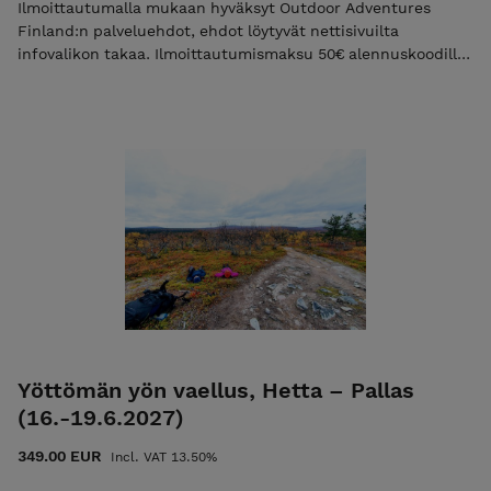
Tämän vaelluksen voit maksaa osittain myös liikuntaedulla,
Ilmoittautumalla mukaan hyväksyt Outdoor Adventures
katso ohjeet Mikäli haluat maksaa vaelluksen kokonaan ja
Finland:n palveluehdot, ehdot löytyvät nettisivuilta
heti, olethan ensin yhteydessä sähköpostitse, kiitos!
infovalikon takaa. Ilmoittautumismaksu 50€ alennuskoodilla
info@ulkoilmaakatemia.fi Tutustu ja lue palvelun käyttö-,
"varaus2027". 50€ sisältää toimisto- ja materiaalimaksun.
ilmoittautumis- ja peruutusehdot. Ilmoittautumalla mukaan
hyväksyt nämä ehdot!Ulkoilma Akatemian ehdot.
Yöttömän yön vaellus, Hetta – Pallas
(16.-19.6.2027)
349.00 EUR
Incl. VAT 13.50%