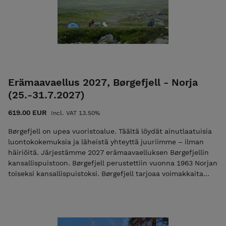
myöhemmin loppulaskun, jonka eräpäivä on heti vaelluksen
jälkeen. Mikäli maksat vain ilmoittautumismaksun niin käytä
alennuskoodia "varaus2026". Pelkkä varausmaksu ei ole
mahdollista jos vaelluksen alkuun on alle 30 vrk. Lisätietoa
ehdoista EHDOT
Erämaavaellus 2027, Børgefjell - Norja
(25.-31.7.2027)
619.00 EUR
Incl. VAT 13.50%
Børgefjell on upea vuoristoalue. Täältä löydät ainutlaatuisia
luontokokemuksia ja läheistä yhteyttä juuriimme – ilman
häiriöitä. Järjestämme 2027 erämaavaelluksen Børgefjellin
kansallispuistoon. Børgefjell perustettiin vuonna 1963 Norjan
toiseksi kansallispuistoksi. Børgefjell tarjoaa voimakkaita
aistielämyksiä suurine vesistöineen, vesiputouksineen ja
jokineen. Vuonna 1932 Norjan vaellusyhdistys (DNT) päätti,
että Børgefjelliin ei rakennettaisi mökkejä tai merkittyjä
polkuja ja että alue tulisi suojella erämaana. Tämän vuoksi