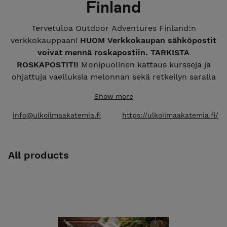
Finland
Tervetuloa Outdoor Adventures Finland:n
verkkokauppaan!
HUOM Verkkokaupan sähköpostit
voivat mennä roskapostiin. TARKISTA
ROSKAPOSTIT!!
Monipuolinen kattaus kursseja ja
ohjattuja vaelluksia melonnan sekä retkeilyn saralla
ympäri vuoden. Mahdollisuus helppoon ja
Show more
turvalliseen luontoelämykseen sekä uuden
oppimiseen ammattitaitoisten oppaiden johdolla.
info@ulkoilmaakatemia.fi
https://ulkoilmaakatemia.fi/
Meillä lainattavat laadukkaat retkeilyvarusteet
kuuluvat aina hintaan, ilman lisäveloituksia!
Kuljetamme myös varusteet aina lähtöpaikkaan.
All products