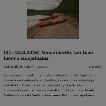
karttoja ja muita asiakirjoja (tai mitä tahansa haluat) säältä
ja roiskeilta. Leveä zip sauma on helppo avata, ja tavaroiden
laittaminen sisään ja ottaminen pois on vaivatonta. Neljä D-
rengasta, yksi jokaisessa kulmassa, helpottavat karttakotelon
kiinnittämistä mihin tahansa haluat, mikä takaa helpon
saatavuuden ja turvallisuuden. Suosittelen melontaan tätä.
Koko Large Sisämitta (51 x 35.5 cm) Ulkomitta (61 x 42 cm)
Paino 182g Materiaali Polyurethane Film, Polypropylene
Webbing Lue lisää tuotteesta Tuotteen hinta sisältää
postikulut Suomeen.
(21.-23.8.2026) Melontaretki, Lentuan
luonnonsuojelualue
329.00 EUR
Incl. VAT 13.50%
2 in stock
Lentua on tunnettu hienoista hiekkarannoista. Lentuan
linnustoon kuuluvat mm. kuikka, kaakkuri, kalasääski ja
selkälokki. Myös metsäpeuroja esiintyy Lentualla.
Luonnonkaunis Lentua on innoittanut taiteilijoita Akseli
Gallen-Kallelasta Veikko Huoviseen. Kuhmossa sijaitseva
Lentua on Oulujoen vesistön suurin säännöstelemätön järvi,
jonka kautta kulkee vanha tervareitti Kuhmosta Ouluun.