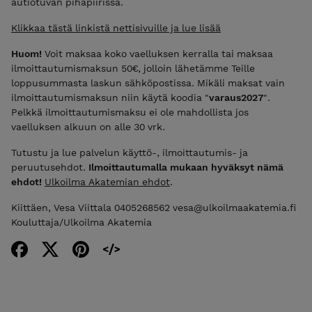
autiotuvan pihapiirissä.
Klikkaa tästä linkistä nettisivuille ja lue lisää
Huom!
Voit maksaa koko vaelluksen kerralla tai maksaa
ilmoittautumismaksun 50€, jolloin lähetämme Teille
loppusummasta laskun sähköpostissa. Mikäli maksat vain
ilmoittautumismaksun niin käytä koodia "
varaus2027
".
Pelkkä ilmoittautumismaksu ei ole mahdollista jos
vaelluksen alkuun on alle 30 vrk.
Tutustu ja lue palvelun käyttö-, ilmoittautumis- ja
peruutusehdot.
Ilmoittautumalla mukaan hyväksyt nämä
ehdot!
Ulkoilma Akatemian ehdot
.
Kiittäen, Vesa Viittala 0405268562 vesa@ulkoilmaakatemia.fi
Kouluttaja/Ulkoilma Akatemia