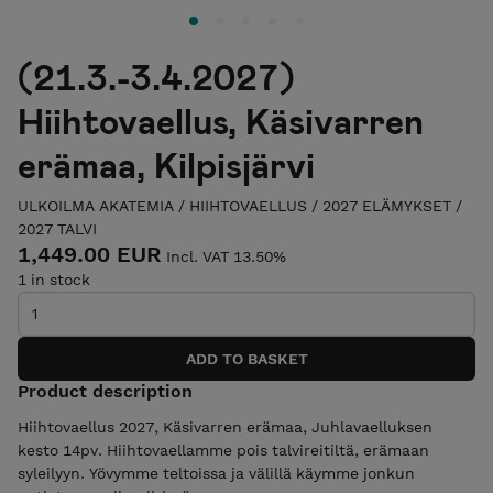
(21.3.-3.4.2027)
Hiihtovaellus, Käsivarren
erämaa, Kilpisjärvi
ULKOILMA AKATEMIA
/
HIIHTOVAELLUS
/
2027 ELÄMYKSET
/
2027 TALVI
1,449.00 EUR
Incl. VAT 13.50%
1 in stock
Product description
Hiihtovaellus 2027, Käsivarren erämaa, Juhlavaelluksen
kesto 14pv. Hiihtovaellamme pois talvireitiltä, erämaan
syleilyyn. Yövymme teltoissa ja välillä käymme jonkun