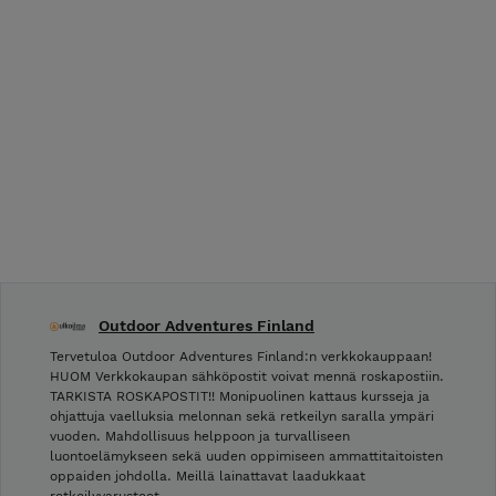
Outdoor Adventures Finland
Tervetuloa Outdoor Adventures Finland:n verkkokauppaan!
HUOM Verkkokaupan sähköpostit voivat mennä roskapostiin.
TARKISTA ROSKAPOSTIT!! Monipuolinen kattaus kursseja ja
ohjattuja vaelluksia melonnan sekä retkeilyn saralla ympäri
vuoden. Mahdollisuus helppoon ja turvalliseen
luontoelämykseen sekä uuden oppimiseen ammattitaitoisten
oppaiden johdolla. Meillä lainattavat laadukkaat
retkeilyvarusteet …