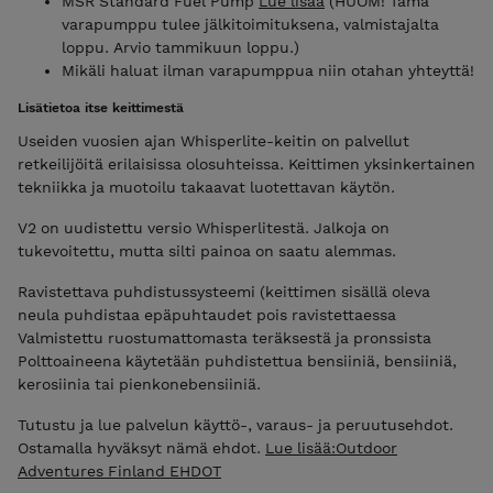
MSR Standard Fuel Pump
Lue lisää
(HUOM! Tämä
varapumppu tulee jälkitoimituksena, valmistajalta
loppu. Arvio tammikuun loppu.)
Mikäli haluat ilman varapumppua niin otahan yhteyttä!
Lisätietoa itse keittimestä
Useiden vuosien ajan Whisperlite-keitin on palvellut
retkeilijöitä erilaisissa olosuhteissa. Keittimen yksinkertainen
tekniikka ja muotoilu takaavat luotettavan käytön.
V2 on uudistettu versio Whisperlitestä. Jalkoja on
tukevoitettu, mutta silti painoa on saatu alemmas.
Ravistettava puhdistussysteemi (keittimen sisällä oleva
neula puhdistaa epäpuhtaudet pois ravistettaessa
Valmistettu ruostumattomasta teräksestä ja pronssista
Polttoaineena käytetään puhdistettua bensiiniä, bensiiniä,
kerosiinia tai pienkonebensiiniä.
Tutustu ja lue palvelun käyttö-, varaus- ja peruutusehdot.
Ostamalla hyväksyt nämä ehdot.
Lue lisää:Outdoor
Adventures Finland EHDOT