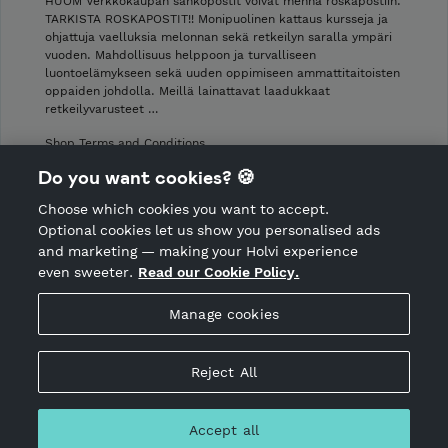
HUOM Verkkokaupan sähköpostit voivat mennä roskapostiin.
TARKISTA ROSKAPOSTIT!! Monipuolinen kattaus kursseja ja
ohjattuja vaelluksia melonnan sekä retkeilyn saralla ympäri
vuoden. Mahdollisuus helppoon ja turvalliseen
luontoelämykseen sekä uuden oppimiseen ammattitaitoisten
oppaiden johdolla. Meillä lainattavat laadukkaat
retkeilyvarusteet …
Shop Terms and Conditions
Shop privacy policy
Do you want cookies? 🍪
Cancellation policy
Choose which cookies you want to accept.
CANCEL ORDER
Optional cookies let us show you personalised ads
and marketing — making your Holvi experience
even sweeter.
Read our Cookie Policy.
Hosted by Holvi
Manage cookies
Holvi Payment Services Ltd is regulated by the Financial
Supervisory Authority of Finland as an Authorised Payment
Institution with license to operate in the European Economic
Reject All
Area.
© 2026 Holvi Payment Services Ltd.
Accept all