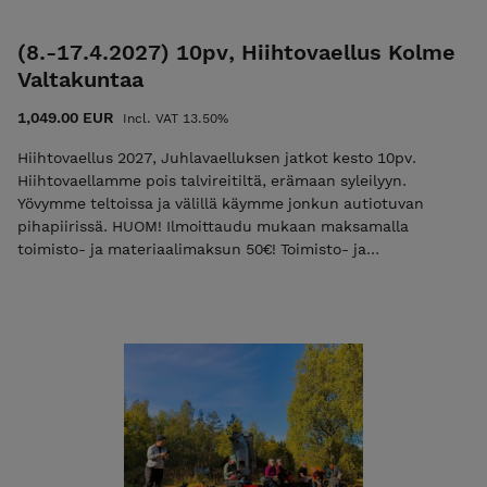
(8.-17.4.2027) 10pv, Hiihtovaellus Kolme
Valtakuntaa
1,049.00 EUR
Incl. VAT 13.50%
Hiihtovaellus 2027, Juhlavaelluksen jatkot kesto 10pv.
Hiihtovaellamme pois talvireitiltä, erämaan syleilyyn.
Yövymme teltoissa ja välillä käymme jonkun autiotuvan
pihapiirissä. HUOM! Ilmoittaudu mukaan maksamalla
toimisto- ja materiaalimaksun 50€! Toimisto- ja
materiaalimaksu alennuskoodilla ”varaus2027” Vain 10
paikkaa! Toimisto- ja materiaalimaksun maksamisen jälkeen
saat sähköpostiisi vahvistuksen osallistumisesta
Loppulaskun saat noin kaksi viikkoa ennen vaelluksen alkua,
jonka eräpäivä on heti vaelluksen jälkeen Tämän vaelluksen
voit maksaa osittain (maksu 50-400€) liikuntaedulla, katso
ohjeet nettisivuilta info valikon takaa. Mikäli haluat maksaa
vaelluksen kokonaan ja heti, olethan ensin yhteydessä
sähköpostitse, kiitos! info@ulkoilmaakatemia.fi Tutustu ja
lue palvelun käyttö-, ilmoittautumis- ja peruutusehdot.