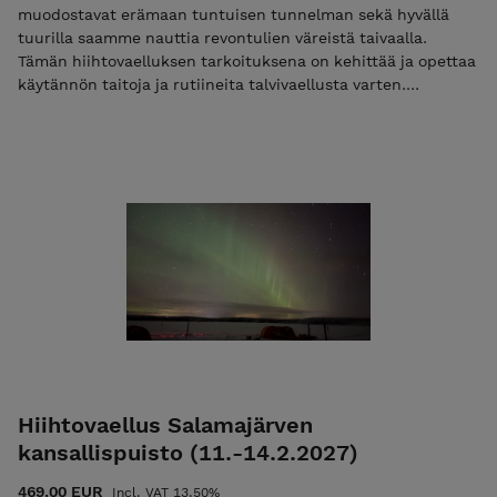
muodostavat erämaan tuntuisen tunnelman sekä hyvällä
tuurilla saamme nauttia revontulien väreistä taivaalla.
Tämän hiihtovaelluksen tarkoituksena on kehittää ja opettaa
käytännön taitoja ja rutiineita talvivaellusta varten.
Varusteiden turvallista käyttämistä ja tutustumme niiden
tarkoitukseen. Harjoittelemme leirielämää ja pohdimme
mahdollisia eteen tulevia haasteita. Vaellus antaa hyvät
luottavaiset valmiudet siirtyä esimerkiksi viikon mittaisiin
hiihtovaelluksiin. Lue lisää Mikäli maksat vain varausmaksun
niin käytä alennuskoodia "varaus2027". Pelkkä varausmaksu
ei ole mahdollista jos vaelluksen alkuun on alle 30 vrk.
Tutustu ja lue palvelun käyttö-, ilmoittautumis- ja
peruutusehdot. Ilmoittautumalla mukaan hyväksyt nämä
ehdot! Ulkoilma Akatemian ehdot.
Hiihtovaellus Salamajärven
kansallispuisto (11.-14.2.2027)
469.00 EUR
Incl. VAT 13.50%