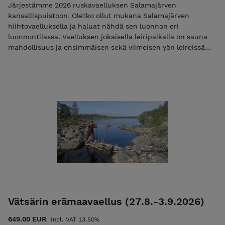
Järjestämme 2026 ruskavaelluksen Salamajärven
kansallispuistoon. Oletko ollut mukana Salamajärven
hiihtovaelluksella ja haluat nähdä sen luonnon eri
luonnontilassa. Vaelluksen jokaisella leiripaikalla on sauna
mahdollisuus ja ensimmäisen sekä viimeisen yön leireissä
mahdollisuus myös vuokratupa majoitukseen. Iltaisin
voimme nauttia maittavia retkieväitä nuotion äärellä.
Vaellukselle osallistuminen ei vaadi aikaisempaa
retkeilykokemusta (suosittelemme kuitenkin
valmistautumaan vaellukseen), eikä kaikkia
retkeilyvarusteita. Kauttamme on mahdollista lainata kaikki
välttämättömät varusteet. Osallistujat saavat
mahdollisuuden osallistua Ulkoilma Akatemian retkeilyn
verkkokurssille. Maasto on melko helppoa kulkea, mutta
polku on paikoin kivinen. Kiviset osuudet ovat kuitenkin
helppokulkuisia. Osallistujilta vaaditaan normaalia kuntoa
sekä liikkumiskykyä (vaellus on luokiteltu 2/3 (katso
luokitukset)). Päivämatkat ovat noin 11 – 17 km. Kysy
rohkeasti lisää. [Lue lisää
Vätsärin erämaavaellus (27.8.-3.9.2026)
nettisivuilta]https://ulkoilmaakatemia.fi/aktiviteetti/ruskavaell
salamajarven-kansallispuisto-2026/) Mikäli maksat vain
649.00 EUR
Incl. VAT 13.50%