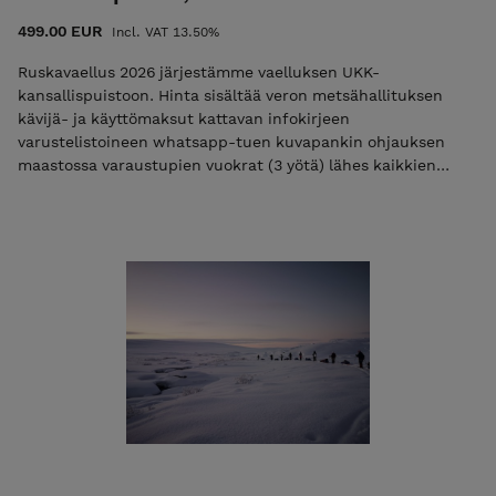
499.00 EUR
Incl. VAT 13.50%
Ruskavaellus 2026 järjestämme vaelluksen UKK-
kansallispuistoon. Hinta sisältää veron ⁠metsähallituksen
kävijä- ja käyttömaksut ⁠kattavan infokirjeen
varustelistoineen ⁠whatsapp-tuen ⁠kuvapankin ⁠ohjauksen
maastossa ⁠varaustupien vuokrat (3 yötä) lähes kaikkien
⁠retkeilyvarusteiden lainauksen ilman lisäveloituksia tai
vuokria ⁠kesäretkeilyn verkkomateriaalin käyttöösi (79€)
turvallisuussuunnitelman yhteiset turvallisuusvälineet (mm.
ea ja vedenpuhdistimet) Huom! Voit maksaa koko vaelluksen
kerralla tai maksaa ilmoittautumismaksun 50 €, jolloin
lähetämme teille loppusummasta laskun sähköpostissa.
Sähköpostilaskun summa on 449€ ja sen eräpäivä on heti
vaelluksen jälkeen. Mikäli maksat vain ilmoittatumismaksun
niin käytä alennuskoodia "varaus2026". Pelkkä varausmaksu
ei ole mahdollista jos alkuun on alle 14 vrk.