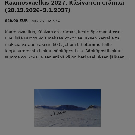
Kaamosvaellus 2027, Käsivarren erämaa
(28.12.2026-2.1.2027)
629.00 EUR
Incl. VAT 13.50%
Kaamosvaellus, Käsivarren erämaa, kesto 6pv maastossa.
Lue lisää Huom! Voit maksaa koko vaelluksen kerralla tai
maksaa varausmaksun 50 €, jolloin lähetämme Teille
loppusummasta laskun sähköpostissa. Sähköpostilaskun
summa on 579 € ja sen eräpäivä on heti vaelluksen jälkeen.
Mikäli maksat vain ilmoittautumismaksun niin käytä
alennuskoodia "varaus2027". Pelkkä ilmoittautumismaksu ei
ole mahdollista jos vaelluksen alkuun on alle 30 vrk. Tutustu
ja lue palvelun käyttö-, ilmoittautumis- ja peruutusehdot.
Ilmoittautumalla mukaan hyväksyt nämä ehdot! Ulkoilma
Akatemian ehdot.