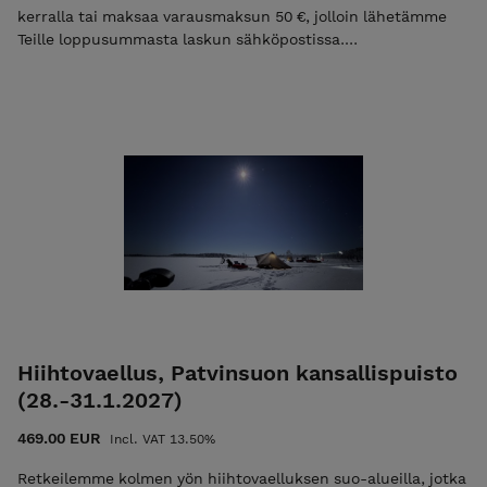
kerralla tai maksaa varausmaksun 50 €, jolloin lähetämme
Teille loppusummasta laskun sähköpostissa.
Sähköpostilaskun summa on 279 € ja sen eräpäivä on heti
vaelluksen jälkeen. Mikäli maksat vain ilmoittaumismaksun
niin käytä alennuskoodia "varaus2027". Pelkkä varausmaksu
ei ole mahdollista jos vaelluksen alkuun on alle 30 vrk.
Tutustu ja lue palvelun käyttö-, ilmoittaumis- ja
peruutusehdot. Ilmoittautumalla mukaan hyväksyt nämä
ehdot! Ulkoilma Akatemian ehdot.
Hiihtovaellus, Patvinsuon kansallispuisto
(28.-31.1.2027)
469.00 EUR
Incl. VAT 13.50%
Retkeilemme kolmen yön hiihtovaelluksen suo-alueilla, jotka