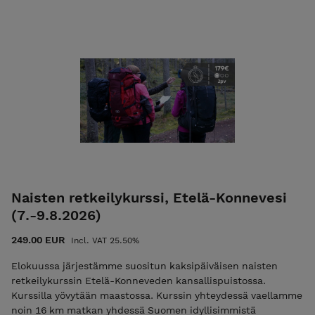
auringonlaskuja upeissa leiripaikoista. Vaellamme pääosin
poluttomilla taipaleilla 10 päivää ja 9 yötä. Lue tästä lisää
Voit maksaa toimisto- ja materiaalimaksun 50 €. Toimisto- ja
materiaalimaksu alennuskoodilla ”varaus2027”. Toimisto- ja
materiaalimaksun maksamisen jälkeen saat sähköpostiisi
vahvistuksen sekä loppulaskun, jonka eräpäivä on heti
vaelluksen jälkeen. Tämän vaelluksen voit maksaa myös
liikuntaedulla. Lisätietoa ehdoista EHDOT
Naisten retkeilykurssi, Etelä-Konnevesi
(7.-9.8.2026)
249.00 EUR
Incl. VAT 25.50%
Elokuussa järjestämme suositun kaksipäiväisen naisten
retkeilykurssin Etelä-Konneveden kansallispuistossa.
Kurssilla yövytään maastossa. Kurssin yhteydessä vaellamme
noin 16 km matkan yhdessä Suomen idyllisimmistä