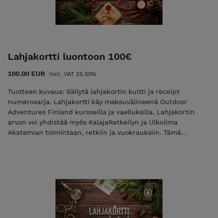
Lahjakortti luontoon 100€
100.00 EUR
Incl. VAT 25.50%
Tuotteen kuvaus: Säilytä lahjakortin kuitti ja receipt
numerosarja. Lahjakortti käy maksuvälineenä Outdoor
Adventures Finland kursseilla ja vaelluksilla. Lahjakortin
arvon voi yhdistää myös KalajaRetkeilyn ja Ulkoilma
Akatemian toimintaan, retkiin ja vuokrauksiin. Tämä
lahjakortti on voimassa vuoden ostopäivästä alkaen.
Lahjakortti lähetetään tilaajan tai toivottuun sähköpostiin
mahdollisimman pian mutta viimeistään seitsemän (7)
päivän sisällä tilauksesta. Voit hyödyntää lahjakorttia myös
esim. näin: ostat kaksi yön yli kurssia (2x159,00=318,00) ja
maksaa 159,00 euron arvoisella lahjakortilla, jonka jälkeen
ostoskorin arvoksi jää 159,00 euroa. Mikäli käytät lahjakortin
lisäksi liikuntaetuja (esim. ePassi tai Smartum), niin olethan