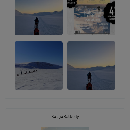
KalajaRetkeily