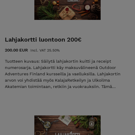
ensin yhteydessä asiakaspalveluumme info@kalajaretkeily.fi.
Lahjakorttia ei voi palauttaa tai vaihtaa rahaksi. Lahjakortin
saa antaa eteenpäin tai myydä. Lahjakortissa on 25.5 %
veroa.
Lahjakortti luontoon 200€
200.00 EUR
Incl. VAT 25.50%
Tuotteen kuvaus: Säilytä lahjakortin kuitti ja receipt
numerosarja. Lahjakortti käy maksuvälineenä Outdoor
Adventures Finland kursseilla ja vaelluksilla. Lahjakortin
arvon voi yhdistää myös KalajaRetkeilyn ja Ulkoilma
Akatemian toimintaan, retkiin ja vuokrauksiin. Tämä
lahjakortti on voimassa vuoden ostopäivästä alkaen.
Lahjakortti lähetetään tilaajan tai toivottuun sähköpostiin
mahdollisimman pian mutta viimeistään seitsemän (7)
päivän sisällä tilauksesta. Voit hyödyntää lahjakorttia myös
näin. Esimerkki 1: ostat kaksi yön yli kurssia
(2x159,00=318,00) ja maksaa 200 euron arvoisella
lahjakortilla, jonka jälkeen ostoskorin arvoksi jää 118,00