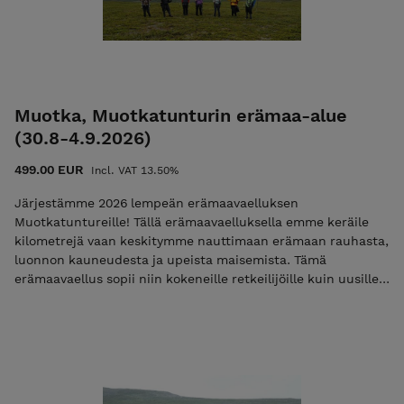
Muotka, Muotkatunturin erämaa-alue
(30.8-4.9.2026)
499.00 EUR
Incl. VAT 13.50%
Järjestämme 2026 lempeän erämaavaelluksen
Muotkatuntureille! Tällä erämaavaelluksella emme keräile
kilometrejä vaan keskitymme nauttimaan erämaan rauhasta,
luonnon kauneudesta ja upeista maisemista. Tämä
erämaavaellus sopii niin kokeneille retkeilijöille kuin uusille
seikkailijoille, jotka haluavat irrottautua arjen kiireestä ja
kokea erämaan turvallisesti. Muotkan erämaa-alueen
lumoavaa tunturiseutua värittävät kumpuilevat tunturit,
kauniit järvet ja virtaavat joet. Kauniilla leiripaikoilla
ehdimme nauttia leirielämästä ja tutustua lähiympäristöön.
Muotkan vaelluksella kuljemme poluttomassa maastossa ja