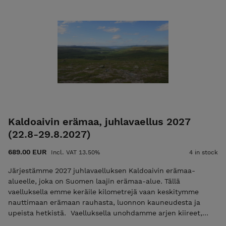
Pelkkä ilmoittautumismaksu ei ole mahdollista jos
vaelluksen alkuun on alle 30 vrk. Tutustu ja lue palvelun
käyttö-, ilmoittautumis- ja peruutusehdot. Ilmoittautumalla
mukaan hyväksyt nämä ehdot! Ulkoilma Akatemian ehdot.
Kiittäen, Vesa Viittala 0405268562 vesa@ulkoilmaakatemia.fi
Kouluttaja/Ulkoilma Akatemia
Kaldoaivin erämaa, juhlavaellus 2027
(22.8-29.8.2027)
689.00 EUR
Incl. VAT 13.50%
4 in stock
Järjestämme 2027 juhlavaelluksen Kaldoaivin erämaa-
alueelle, joka on Suomen laajin erämaa-alue. Tällä
vaelluksella emme keräile kilometrejä vaan keskitymme
nauttimaan erämaan rauhasta, luonnon kauneudesta ja
upeista hetkistä. Vaelluksella unohdamme arjen kiireet,
nautimme läsnäolosta ja luonnosta sekä ihailemme