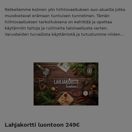
Retkeilemme kolmen yön hiihtovaelluksen suo-alueilla jotka
muodostavat erämaan tuntuisen tunnelman. Tämän
hiihtovaelluksen tarkoituksena on kehittää ja opettaa
käytännön taitoja ja rutiineita talvivaellusta varten.
Varusteiden turvallista käyttämistä ja tutustumme niiden
tarkoitukseen. Harjoittelemme leirielämää ja pohdimme
mahdollisia eteen tulevia haasteita. Vaellus antaa hyvät
luottavaiset valmiudet siirtyä esimerkiksi viikon mittaisiin
hiihtovaelluksiin. Lue lisää Maksuohjeet HUOM! Ilmoittaudu
mukaan maksamalla toimisto- ja materiaalimaksun 50 €!
Toimisto- ja materiaalimaksu alennuskoodilla ”varaus2027”
Vain 10 paikkaa! Toimisto- ja materiaalimaksun maksamisen
jälkeen saat sähköpostiisi vahvistuksen osallistumisesta
Loppulaskun saat noin kaksi viikkoa ennen vaelluksen alkua,
jonka eräpäivä on heti vaelluksen jälkeen Tämän vaelluksen
voit maksaa osittain myös liikuntaedulla, katso ohjeet >>
Mikäli haluat maksaa vaelluksen kokonaan ja heti, olethan
ensin yhteydessä sähköpostitse, kiitos!
info@ulkoilmaakatemia.fi Tutustu ja lue palvelun käyttö-,
Lahjakortti luontoon 249€
ilmoittautumis- ja peruutusehdot. Ilmoittautumalla mukaan