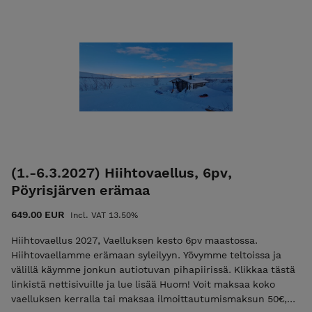
jos kurssin alkuun on alle 30 vrk. Tutustu ja lue palvelun
jonka eräpäivä on heti vaelluksen jälkeen Tämän vaelluksen
käyttö-, ilmoittautumis- ja peruutusehdot. Ilmoittautumalla
voit maksaa osittain myös liikuntaedulla, katso ohjeet. Mikäli
mukaan hyväksyt nämä ehdot! Ulkoilma Akatemian ehdot.
haluat maksaa vaelluksen kokonaan ja heti, olethan ensin
yhteydessä sähköpostitse, kiitos! info@ulkoilmaakatemia.fi
Lisätietoa ehdoista EHDOT
(1.-6.3.2027) Hiihtovaellus, 6pv,
Pöyrisjärven erämaa
649.00 EUR
Incl. VAT 13.50%
Hiihtovaellus 2027, Vaelluksen kesto 6pv maastossa.
Hiihtovaellamme erämaan syleilyyn. Yövymme teltoissa ja
välillä käymme jonkun autiotuvan pihapiirissä. Klikkaa tästä
linkistä nettisivuille ja lue lisää Huom! Voit maksaa koko
vaelluksen kerralla tai maksaa ilmoittautumismaksun 50€,