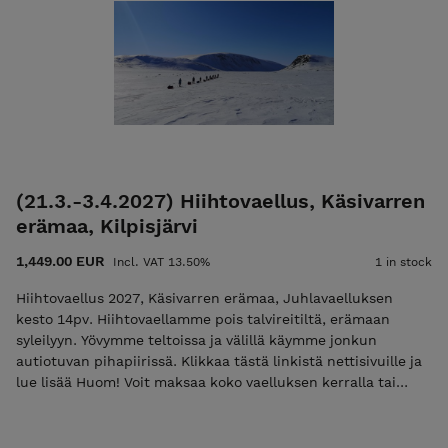
hyväksyt nämä ehdot! Ulkoilma Akatemian ehdot. Kiittäen,
Vesa Viittala 0405268562 vesa@ulkoilmaakatemia.fi
Kouluttaja/Ulkoilma Akatemia
(21.3.-3.4.2027) Hiihtovaellus, Käsivarren
erämaa, Kilpisjärvi
1,449.00 EUR
Incl. VAT 13.50%
1 in stock
Hiihtovaellus 2027, Käsivarren erämaa, Juhlavaelluksen
kesto 14pv. Hiihtovaellamme pois talvireitiltä, erämaan
syleilyyn. Yövymme teltoissa ja välillä käymme jonkun
autiotuvan pihapiirissä. Klikkaa tästä linkistä nettisivuille ja
lue lisää Huom! Voit maksaa koko vaelluksen kerralla tai
maksaa ilmoittautumismaksun 50€, jolloin lähetämme Teille
loppusummasta laskun sähköpostissa. Mikäli maksat vain
ilmoittautumismaksun niin käytä koodia "varaus2027".