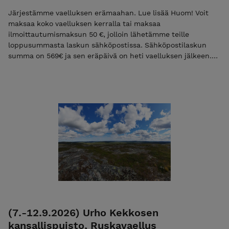
ilmoittatumismaksun niin käytä alennuskoodia "varaus2026".
Pelkkä ilmoittatumismaksu ei ole mahdollista jos vaelluksen
Järjestämme vaelluksen erämaahan. Lue lisää Huom! Voit
alkuun on alle 30 vrk. Tutustu ja lue palvelun käyttö-,
maksaa koko vaelluksen kerralla tai maksaa
ilmoittautumis- ja peruutusehdot. Ilmoittautumalla mukaan
ilmoittautumismaksun 50 €, jolloin lähetämme teille
hyväksyt nämä ehdot! Ulkoilma Akatemian ehdot.
loppusummasta laskun sähköpostissa. Sähköpostilaskun
summa on 569€ ja sen eräpäivä on heti vaelluksen jälkeen.
Mikäli maksat vain ilmoittautumismaksun niin käytä
alennuskoodia "varaus2026". Pelkkä varausmaksu ei ole
mahdollista jos vaelluksen alkuun on alle 30 vrk. Lisätietoa
ehdoista EHDOT
(7.-12.9.2026) Urho Kekkosen
kansallispuisto, Ruskavaellus