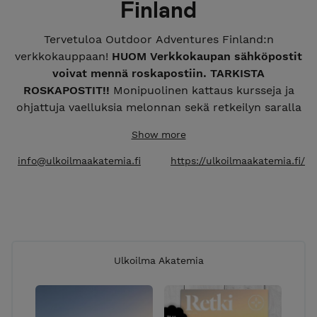
Finland
Tervetuloa Outdoor Adventures Finland:n
verkkokauppaan!
HUOM Verkkokaupan sähköpostit
voivat mennä roskapostiin. TARKISTA
ROSKAPOSTIT!!
Monipuolinen kattaus kursseja ja
ohjattuja vaelluksia melonnan sekä retkeilyn saralla
ympäri vuoden. Mahdollisuus helppoon ja
Show more
turvalliseen luontoelämykseen sekä uuden
oppimiseen ammattitaitoisten oppaiden johdolla.
info@ulkoilmaakatemia.fi
https://ulkoilmaakatemia.fi/
Meillä lainattavat laadukkaat retkeilyvarusteet
kuuluvat aina hintaan, ilman lisäveloituksia!
Kuljetamme myös varusteet aina lähtöpaikkaan.
Ulkoilma Akatemia