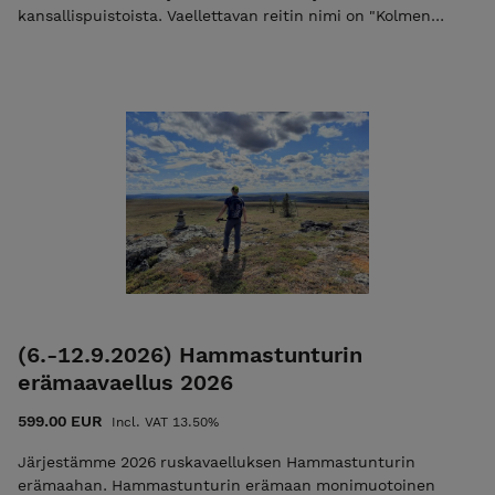
kansallispuistoista. Vaellettavan reitin nimi on "Kolmen
vuoren vaellus" ja reitti on luokiteltu vaativaksi (normaali
kunto ja terveet jalat riittävät). Lue lisää Huom! Voit maksaa
koko kurssin kerralla tai maksaa varausmaksun 50 €, jolloin
lähetämme teille loppusummasta laskun sähköpostissa,
jonka eräpäivä on heti kurssin jälkeen. Mikäli maksat vain
varausmaksun niin käytä alennuskoodia "varaus2026".
Pelkkä varausmaksu ei ole mahdollista jos vaelluksen alkuun
on alle 30 vrk. Lisätietoa ehdoista EHDOT
(6.-12.9.2026) Hammastunturin
erämaavaellus 2026
599.00 EUR
Incl. VAT 13.50%
Järjestämme 2026 ruskavaelluksen Hammastunturin
erämaahan. Hammastunturin erämaan monimuotoinen