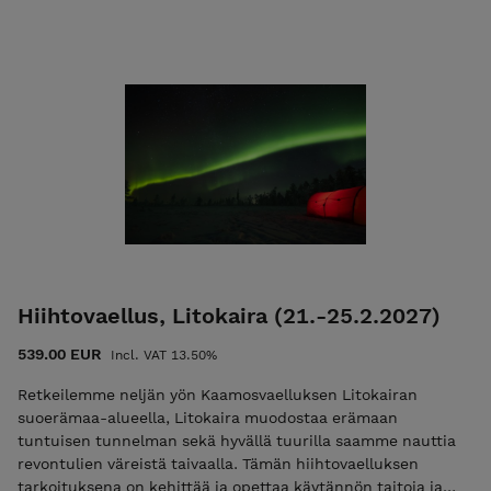
jolloin lähetämme Teille loppusummasta laskun
sähköpostissa. Mikäli maksat vain ilmoittautumismaksun
niin käytä koodia "varaus2027". Pelkkä ilmoittautumismaksu
ei ole mahdollista jos vaelluksen alkuun on alle 30 vrk.
Tutustu ja lue palvelun käyttö-, ilmoittautumis- ja
peruutusehdot. Ilmoittautumalla mukaan hyväksyt nämä
ehdot! Ulkoilma Akatemian ehdot. Kiittäen, Vesa Viittala
0405268562 vesa@ulkoilmaakatemia.fi Kouluttaja/Ulkoilma
Akatemia
Hiihtovaellus, Litokaira (21.-25.2.2027)
539.00 EUR
Incl. VAT 13.50%
Retkeilemme neljän yön Kaamosvaelluksen Litokairan
suoerämaa-alueella, Litokaira muodostaa erämaan
tuntuisen tunnelman sekä hyvällä tuurilla saamme nauttia
revontulien väreistä taivaalla. Tämän hiihtovaelluksen
tarkoituksena on kehittää ja opettaa käytännön taitoja ja