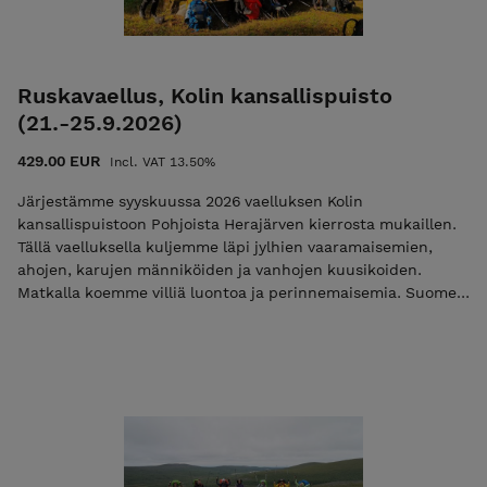
Ilmoittautumalla mukaan hyväksyt nämä ehdot! Ulkoilma
Akatemian ehdot. Kiittäen, Vesa Viittala 0405268562
vesa@ulkoilmaakatemia.fi Kouluttaja/Ulkoilma Akatemia
Ruskavaellus, Kolin kansallispuisto
(21.-25.9.2026)
429.00 EUR
Incl. VAT 13.50%
Järjestämme syyskuussa 2026 vaelluksen Kolin
kansallispuistoon Pohjoista Herajärven kierrosta mukaillen.
Tällä vaelluksella kuljemme läpi jylhien vaaramaisemien,
ahojen, karujen männiköiden ja vanhojen kuusikoiden.
Matkalla koemme villiä luontoa ja perinnemaisemia. Suomen
tunnetuin kansallismaisema yli Pielisen on sykähdyttävä ja
mieleenpainuva kokemus. Lue lisää Mikäli maksat vain
ilmoittautumismaksun niin käytä alennuskoodia
"varaus2026". Pelkkä varausmaksu ei ole mahdollista jos
vaelluksen alkuun on alle 30 vrk. Tutustu ja lue palvelun
käyttö-, ilmoittautumis- ja peruutusehdot. Ilmoittautumalla
mukaan hyväksyt nämä ehdot! Ulkoilma Akatemian ehdot.