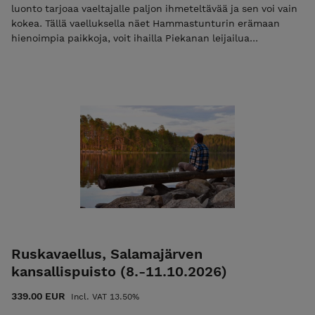
luonto tarjoaa vaeltajalle paljon ihmeteltävää ja sen voi vain
kokea. Tällä vaelluksella näet Hammastunturin erämaan
hienoimpia paikkoja, voit ihailla Piekanan leijailua
tuntureilla, ja myös maakotkalla on erämaassa
pesimäpaikkansa Lue lisää nettisivuilta Huom! Voit maksaa
koko vaelluksen kerralla, tai maksaa pelkän toimisto- ja
materiaalimaksun 50€. Toimisto- ja materiaalimaksu
alennuskoodilla ”varaus2026”. Toimisto- ja materiaalimaksun
maksamisen jälkeen saat sähköpostiisi vahvistuksen sekä
myöhemmin loppulaskun, jonka eräpäivä on heti vaelluksen
jälkeen. Mikäli maksat vain ilmoittautumismaksun niin käytä
alennuskoodia "varaus2026". Pelkkä varausmaksu ei ole
mahdollista jos vaelluksen alkuun on alle 30 vrk. Lisätietoa
ehdoista EHDOT
Ruskavaellus, Salamajärven
kansallispuisto (8.-11.10.2026)
339.00 EUR
Incl. VAT 13.50%