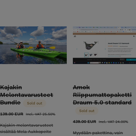
Kajakin
Amok
Melontavarusteet
Riippumattopaketti
Bundle
Draum 5.0 standard
Sold out
Sold out
139.00 EUR
Incl. VAT 25.50%
439.00 EUR
Incl. VAT 24.00%
Kajakin melontavarusteet
sisältää Mela Aukkopeite
Myydään pakettina, vain