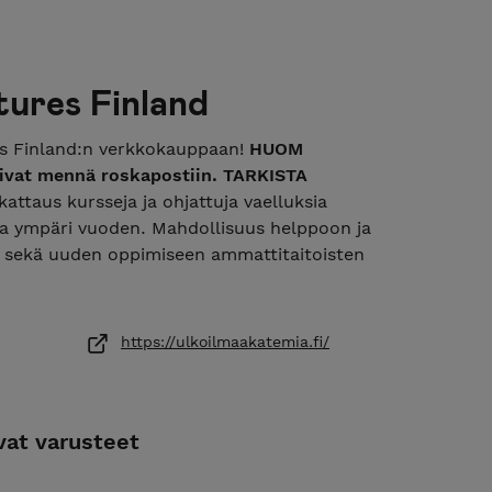
ures Finland
s Finland:n verkkokauppaan!
HUOM
ivat mennä roskapostiin. TARKISTA
ttaus kursseja ja ohjattuja vaelluksia
la ympäri vuoden. Mahdollisuus helppoon ja
n sekä uuden oppimiseen ammattitaitoisten
attavat laadukkaat retkeilyvarusteet kuuluvat
uksia! Kuljetamme myös varusteet aina
https://ulkoilmaakatemia.fi/
vat varusteet