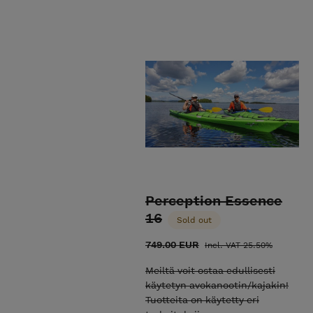
Perception Essence
16
Sold out
749.00 EUR
Incl. VAT 25.50%
Meiltä voit ostaa edullisesti
käytetyn avokanootin/kajakin!
Tuotteita on käytetty eri