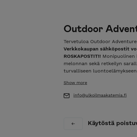
Outdoor Advent
Tervetuloa Outdoor Adventure
Verkkokaupan sähköpostit vo
ROSKAPOSTIT!!
Monipuolinen ka
melonnan sekä retkeilyn saral
turvalliseen luontoelämyksee
oppaiden johdolla. Meillä lain
Show more
aina hintaan, ilman lisäveloit
lähtöpaikkaan.
info@ulkoilmaakatemia.fi
Käytöstä poistu