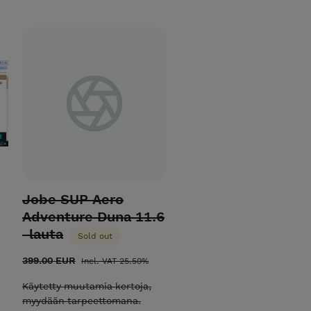
Jobe SUP Aero
Adventure Duna 11.6
-lauta
Sold out
399.00 EUR
Incl. VAT 25.50%
Käytetty muutamia kertoja,
myydään tarpeettomana.