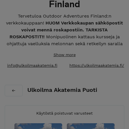
Finland
Tervetuloa Outdoor Adventures Finland:n
verkkokauppaan!
HUOM Verkkokaupan sähköpostit
voivat mennä roskapostiin. TARKISTA
ROSKAPOSTIT!!
Monipuolinen kattaus kursseja ja
ohjattuja vaelluksia melonnan sekä retkeilyn saralla
ympäri vuoden. Mahdollisuus helppoon ja
Show more
turvalliseen luontoelämykseen sekä uuden
oppimiseen ammattitaitoisten oppaiden johdolla.
info@ulkoilmaakatemia.fi
https://ulkoilmaakatemia.fi/
Meillä lainattavat laadukkaat retkeilyvarusteet
kuuluvat aina hintaan, ilman lisäveloituksia!
Kuljetamme myös varusteet aina lähtöpaikkaan.
Ulkoilma Akatemia Puoti
Käytöstä poistuvat varusteet