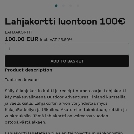
Lahjakortti luontoon 100€
LAHJAKORTIT
100.00 EUR
Incl. VAT 25.50%
Product description
Tuotteen kuvaus:
Säilytä lahjakortin kuitti ja receipt numerosarja. Lahjakortti
käy maksuvälineenä Outdoor Adventures Finland kursseilla
ja vaelluksilla. Lahjakortin arvon voi yhdistää myös
KalajaRetkeilyn ja Ulkoilma Akatemian toimintaan, retkiin ja
vuokrauksiin. Tämä lahjakortti on voimassa vuoden
ostopäivästä alkaen.
Lahjakortti lähetetään tilaajan tai toivottuun sähköpostiin