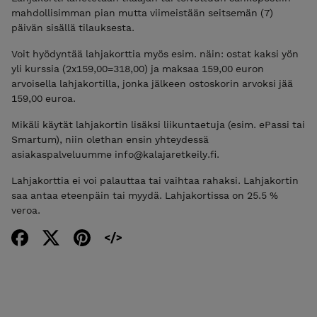
mahdollisimman pian mutta viimeistään seitsemän (7)
päivän sisällä tilauksesta.
Voit hyödyntää lahjakorttia myös esim. näin: ostat kaksi yön
yli kurssia (2x159,00=318,00) ja maksaa 159,00 euron
arvoisella lahjakortilla, jonka jälkeen ostoskorin arvoksi jää
159,00 euroa.
Mikäli käytät lahjakortin lisäksi liikuntaetuja (esim. ePassi tai
Smartum), niin olethan ensin yhteydessä
asiakaspalveluumme info@kalajaretkeily.fi.
Lahjakorttia ei voi palauttaa tai vaihtaa rahaksi. Lahjakortin
saa antaa eteenpäin tai myydä. Lahjakortissa on 25.5 %
veroa.