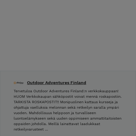
Outdoor Adventures Finland
Tervetuloa Outdoor Adventures Finland:n verkkokauppaan!
HUOM Verkkokaupan sähköpostit voivat mennä roskapostiin.
TARKISTA ROSKAPOSTIT!! Monipuolinen kattaus kursseja ja
ohjattuja vaelluksia melonnan sekä retkeilyn saralla ympäri
vuoden. Mahdollisuus helppoon ja turvalliseen
luontoelämykseen sekä uuden oppimiseen ammattitaitoisten
oppaiden johdolla. Meillä lainattavat laadukkaat
retkeilyvarusteet …