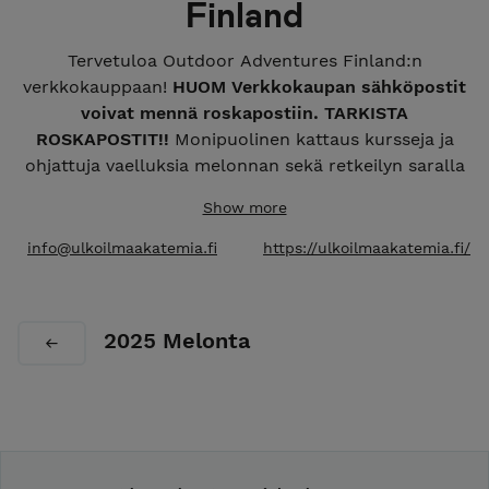
Finland
Tervetuloa Outdoor Adventures Finland:n
verkkokauppaan!
HUOM Verkkokaupan sähköpostit
voivat mennä roskapostiin. TARKISTA
ROSKAPOSTIT!!
Monipuolinen kattaus kursseja ja
ohjattuja vaelluksia melonnan sekä retkeilyn saralla
ympäri vuoden. Mahdollisuus helppoon ja
Show more
turvalliseen luontoelämykseen sekä uuden
oppimiseen ammattitaitoisten oppaiden johdolla.
info@ulkoilmaakatemia.fi
https://ulkoilmaakatemia.fi/
Meillä lainattavat laadukkaat retkeilyvarusteet
kuuluvat aina hintaan, ilman lisäveloituksia!
Kuljetamme myös varusteet aina lähtöpaikkaan.
2025 Melonta