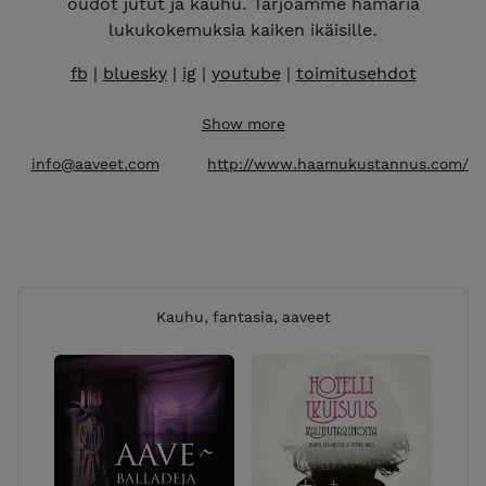
oudot jutut ja kauhu. Tarjoamme hämäriä
lukukokemuksia kaiken ikäisille.
fb
|
bluesky
|
ig
|
youtube
|
toimitusehdot
Show more
info@aaveet.com
http://www.haamukustannus.com/
Kauhu, fantasia, aaveet