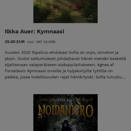
Anastasia, Domowik, Hornantuli, Kalmankuu, Kymnaasi,
Noidankiro Hornantuli | Ilkka Auer | Kuvitus: Ilkka Auer | 352
s. pehmeäkantinen | ISBN 978-952-7413-16-6 (nid.) | 2021
Ilkka Auer on fantasiasta, kauhusta, historiasta ja
roolipeleistä hullaantunut haaveilija, joka tietää, että
Ilkka Auer: Kymnaasi
lapsuuden unelmakesien varjoissa lymyää myös painajaisia.
25.00 EUR
Incl. VAT 14.00%
Vuoden 2020 Topelius-ehdokas! Sofia on orpo, onneton ja
yksin. Oudot sattumukset johdattavat hänet metsän keskellä
sijaitsevaan salaperäiseen sisäoppilaitokseen. Agnes af
Forsellesin Kymnaasi orvoille ja hyljeksityille tytöille on
paikka, jossa todellisuuden rajat hämärtyvät. Sofia tutustuu
Kymnaasin kiehtovaan historiaan ja sen erikoislaatuisiin
asukkaisiin, Muusaan, Sointuun, Avelineen ja kiehtovaan
Lydiaan. Sofia löytää Kymnaasista kodin ja paikkansa
maailmassa, joka on paljon mystisempi kuin voisi
kuvitellakaan. Kun pimeät voimat uhkaavat Kymnaasia, Sofia
tajuaa, että hän voi menettää kaiken. Ja siihen hän ei enää
suostu. Mutta onko Sofia valmis kohtaamaan pahuuden
silmästä silmään? HUOM! Tästä kirjasarjasta myös edullinen