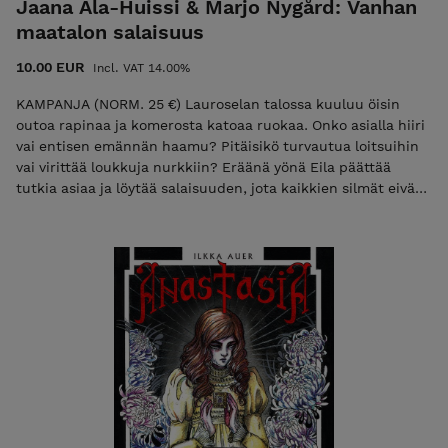
Jaana Ala-Huissi & Marjo Nygård: Vanhan
musiikki ja vinksahtanut kauneus. Tutustu tarkemmin:
maatalon salaisuus
iviart.net
10.00 EUR
Incl. VAT 14.00%
KAMPANJA (NORM. 25 €) Lauroselan talossa kuuluu öisin
outoa rapinaa ja komerosta katoaa ruokaa. Onko asialla hiiri
vai entisen emännän haamu? Pitäisikö turvautua loitsuihin
vai virittää loukkuja nurkkiin? Eräänä yönä Eila päättää
tutkia asiaa ja löytää salaisuuden, jota kaikkien silmät eivät
näe. ”Vanhan maatalon salaisuus” sijoittuu 1800-luvun
maaseutuarkeen, joka saa aavemaisia sävyjä, kun pieni Eila-
tyttö alkaa selvittää kotitalonsa outoja tapahtumia. Kirjassa
kuvataan entisajan elämää, lehmilaitumella käyntiä ja
maalaistalon askareita. Niin tarina kuin kirjan kuvituskin
ovat saaneet inspiraatiota todellisesta paikasta. Ilmajoen
kirkonkylässä sijaitsevan Yli-Lauroselan vanhan maalaistalon
historia, tapahtumat ja miljöö ovat vaikuttaneet lastenkirjan
syntyyn. Talo toimii nykyään talomuseona. Katso: Kirjatraileri
Myös äänikirjana: Elisa Kirja ja Storytel Saatavilla myös
viroksi Vanhan maatalon salaisuus | Jaana Ala-Huissi |
Kuvitus Marjo Nygård | 38 s. kovakantinen | ISBN 978-952-