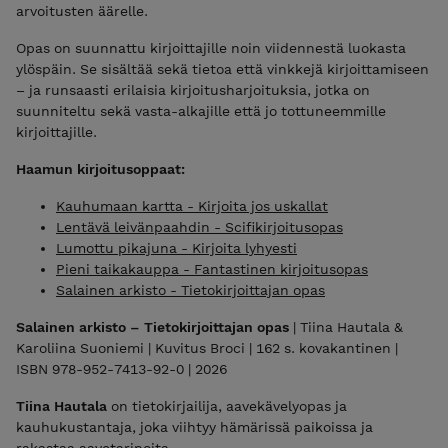
arvoitusten äärelle.
Opas on suunnattu kirjoittajille noin viidennestä luokasta
ylöspäin. Se sisältää sekä tietoa että vinkkejä kirjoittamiseen
– ja runsaasti erilaisia kirjoitusharjoituksia, jotka on
suunniteltu sekä vasta-alkajille että jo tottuneemmille
kirjoittajille.
Haamun kirjoitusoppaat:
Kauhumaan kartta - Kirjoita jos uskallat
Lentävä leivänpaahdin - Scifikirjoitusopas
Lumottu pikajuna - Kirjoita lyhyesti
Pieni taikakauppa - Fantastinen kirjoitusopas
Salainen arkisto - Tietokirjoittajan opas
Salainen arkisto – Tietokirjoittajan opas
| Tiina Hautala &
Karoliina Suoniemi | Kuvitus Broci | 162 s. kovakantinen |
ISBN 978-952-7413-92-0 | 2026
Tiina Hautala
on tietokirjailija, aavekävelyopas ja
kauhukustantaja, joka viihtyy hämärissä paikoissa ja