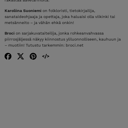
rakastaa aavetarinoita.
Karoliina Suoniemi
on folkloristi, tietokirjailija,
sanataideohjaaja ja opettaja, joka haluaisi olla viikinki tai
metsänneito – ja vähän ehkä onkin!
Broci
on sarjakuvataiteilija, jonka rohkeanvahvassa
piirrosjäljessä näkyy kiinnostus yliluonnolliseen, kauhuun ja
– muotiin! Tutustu tarkemmin: broci.net