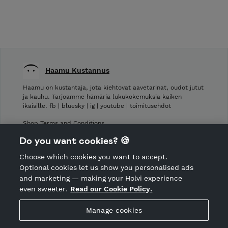
Haamu Kustannus
Haamu on kustantaja, jota kiehtovat aavetarinat, oudot jutut
ja kauhu. Tarjoamme hämäriä lukukokemuksia kaiken
ikäisille. fb | bluesky | ig | youtube | toimitusehdot
Shop Terms and Conditions
Shop privacy policy
Do you want cookies? 🍪
Cancellation policy
Choose which cookies you want to accept.
CANCEL ORDER
Optional cookies let us show you personalised ads
and marketing — making your Holvi experience
even sweeter.
Read our Cookie Policy.
Hosted by Holvi
Manage cookies
Holvi Payment Services Ltd is regulated by the Financial
Supervisory Authority of Finland as an Authorised Payment