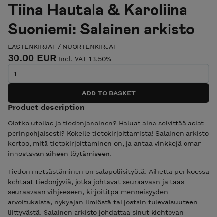
Tiina Hautala & Karoliina
Suoniemi: Salainen arkisto
LASTENKIRJAT
/
NUORTENKIRJAT
30.00 EUR
Incl. VAT 13.50%
Product description
Oletko utelias ja tiedonjanoinen? Haluat aina selvittää asiat
perinpohjaisesti? Kokeile tietokirjoittamista! Salainen arkisto
kertoo, mitä tietokirjoittaminen on, ja antaa vinkkejä oman
innostavan aiheen löytämiseen.
Tiedon metsästäminen on salapoliisityötä. Aihetta penkoessa
kohtaat tiedonjyviä, jotka johtavat seuraavaan ja taas
seuraavaan vihjeeseen, kirjoititpa menneisyyden
arvoituksista, nykyajan ilmiöstä tai jostain tulevaisuuteen
liittyvästä. Salainen arkisto johdattaa sinut kiehtovan