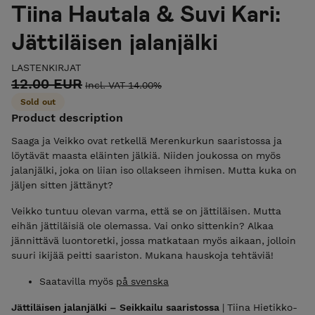
Tiina Hautala & Suvi Kari:
Jättiläisen jalanjälki
LASTENKIRJAT
12.00 EUR
Incl. VAT 14.00%
Sold out
Product description
Saaga ja Veikko ovat retkellä Merenkurkun saaristossa ja
löytävät maasta eläinten jälkiä. Niiden joukossa on myös
jalanjälki, joka on liian iso ollakseen ihmisen. Mutta kuka on
jäljen sitten jättänyt?
Veikko tuntuu olevan varma, että se on jättiläisen. Mutta
eihän jättiläisiä ole olemassa. Vai onko sittenkin? Alkaa
jännittävä luontoretki, jossa matkataan myös aikaan, jolloin
suuri ikijää peitti saariston. Mukana hauskoja tehtäviä!
Saatavilla myös
på svenska
Jättiläisen jalanjälki – Seikkailu saaristossa
| Tiina Hietikko-