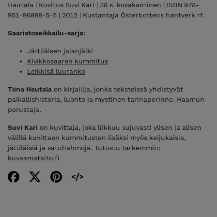
Hautala | Kuvitus Suvi Kari | 38 s. kovakantinen | ISBN 978-
951-96888-5-5 | 2012 | Kustantaja Österbottens hantverk rf.
Saaristoseikkailu-sarja
:
Jättiläisen jalanjälki
Kivikkosaaren kummitus
Leikkisä luuranko
Tiina Hautala
on kirjailija, jonka teksteissä yhdistyvät
paikallishistoria, luonto ja mystinen tarinaperinne. Haamun
perustaja.
Suvi Kari
on kuvittaja, joka liikkuu sujuvasti ylisen ja alisen
välillä kuvittaen kummitusten lisäksi myös keijukaisia,
jättiläisiä ja satuhahmoja. Tutustu tarkemmin:
kuvaamataito.fi