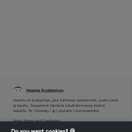
Haamu Kustannus
Haamu on kustantaja, jota kiehtovat aavetarinat, oudot jutut
ja kauhu. Tarjoamme hämäriä lukukokemuksia kaiken
ikäisille. fb | bluesky | ig | youtube | toimitusehdot
Shop Terms and Conditions
Shop privacy policy
Do you want cookies? 🍪
Cancellation policy