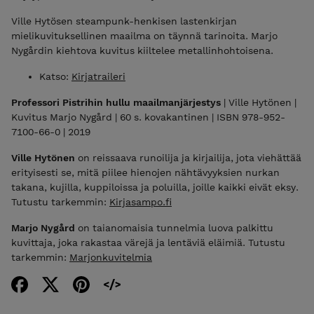
Ville Hytösen steampunk-henkisen lastenkirjan
mielikuvituksellinen maailma on täynnä tarinoita. Marjo
Nygårdin kiehtova kuvitus kiiltelee metallinhohtoisena.
Katso:
Kirjatraileri
Professori Pistrihin hullu maailmanjärjestys
| Ville Hytönen |
Kuvitus Marjo Nygård | 60 s. kovakantinen | ISBN 978-952-
7100-66-0 | 2019
Ville Hytönen
on reissaava runoilija ja kirjailija, jota viehättää
erityisesti se, mitä piilee hienojen nähtävyyksien nurkan
takana, kujilla, kuppiloissa ja poluilla, joille kaikki eivät eksy.
Tutustu tarkemmin:
Kirjasampo.fi
Marjo Nygård
on taianomaisia tunnelmia luova palkittu
kuvittaja, joka rakastaa värejä ja lentäviä eläimiä. Tutustu
tarkemmin:
Marjonkuvitelmia