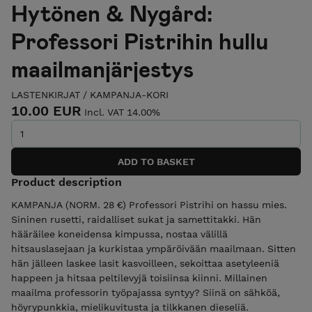
Hytönen & Nygård:
Professori Pistrihin hullu
maailmanjärjestys
LASTENKIRJAT
/
KAMPANJA-KORI
10.00 EUR
Incl. VAT 14.00%
Product description
KAMPANJA (NORM. 28 €) Professori Pistrihi on hassu mies.
Sininen rusetti, raidalliset sukat ja samettitakki. Hän
hääräilee koneidensa kimpussa, nostaa välillä
hitsauslasejaan ja kurkistaa ympäröivään maailmaan. Sitten
hän jälleen laskee lasit kasvoilleen, sekoittaa asetyleeniä
happeen ja hitsaa peltilevyjä toisiinsa kiinni. Millainen
maailma professorin työpajassa syntyy? Siinä on sähköä,
höyrypunkkia, mielikuvitusta ja tilkkanen dieseliä.